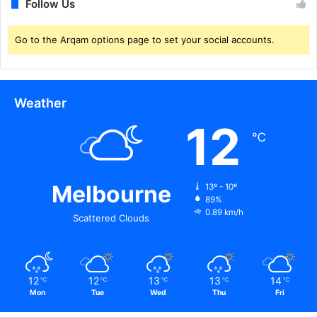
Follow Us
Go to the Arqam options page to set your social accounts.
Weather
12
℃
Melbourne
13º - 10º
89%
0.89 km/h
Scattered Clouds
12
12
13
13
14
℃
℃
℃
℃
℃
Mon
Tue
Wed
Thu
Fri