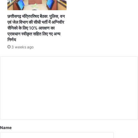
के
स
छत्तीसगढ़ मंत्रिपरिषद बैठक: पुलिस, वन
म्बं
एवं जेल विभाग की सीधी भर्ती में अग्निवीर
ध
सैनिको के लिए 10% आरक्षण का
में
प्रावधान स्वीकृत सहित लिए गए अन्य
दि
निर्णय
शा
3 weeks ago
-
नि
C
र्दे
श
o
जा
m
री
m
e
n
t
*
Name