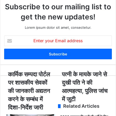
Subscribe to our mailing list to
get the new updates!
Lorem ipsum dolor sit amet, consectetur.
E
n
t
e
r
y
o
का
कार्मिक सम्पदा पोर्टल
प
पत्नी के मायके जाने से
u
र्मि
त्नी
पर शासकीय सेवकों
दुखी पति ने की
r
क
के
E
स
मा
की जानकारी अद्यतन
आत्महत्या, पुलिस जांच
m
म्प
य
करने के सम्बंध में
में जुटी
a
दा
के
i
पो
जा
Related Articles
दिशा-निर्देश जारी
l
र्ट
ने
a