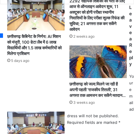
ल
से
2292 सहायक शिक्षकों की भर्ती के लिए
d
आज से ऑनलाइन आवेदन शुरू, 11
प
दु
L
d
अक्टूबर को होगी परीक्षा स्थानीय
र
खी
e
r
निवासियों के लिए परीक्षा शुल्क रिफंड की
शा
प
a
e
सुविधा; 21 अगस्त तक कर सकेंगे
स
ति
v
आवेदन
s
की
ने
e
s
छत्तीसगढ़ कैबिनेट के निर्णय: AI मिशन
2 weeks ago
य
की
a
को मंजूरी, 100 डेटा लैब में 6 लाख
से
आ
R
विद्यार्थियों और 1.5 लाख कर्मचारियों को
व
त्म
e
मिलेगा प्रशिक्षण
कों
ह
pl
5 days ago
की
त्या
y
जा
,
न
पु
Yo
का
लि
ur
छत्तीसगढ़ को जल्द मिलने जा रही है
री
स
अपनी पहली ‘राजकीय तितली’, 31
e
अ
जां
अगस्त तक आमजन कर सकेंगे मतदान…
m
द्य
च
3 weeks ago
ail
त
में
ad
न
जु
dress will not be published.
क
टी
Required fields are marked
*
र
ने