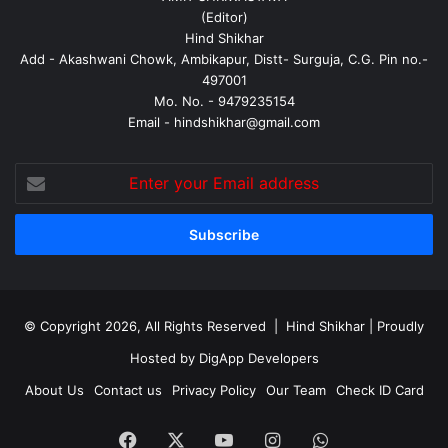
(Editor)
Hind Shikhar
Add - Akashwani Chowk, Ambikapur, Distt- Surguja, C.G. Pin no.-
497001
Mo. No. - 9479235154
Email - hindshikhar@gmail.com
Enter
your
Email
address
© Copyright 2026, All Rights Reserved |
Hind Shikhar
| Proudly
Hosted by
DigApp Developers
About Us
Contact us
Privacy Policy
Our Team
Check ID Card
Facebook
X
YouTube
Instagram
WhatsApp