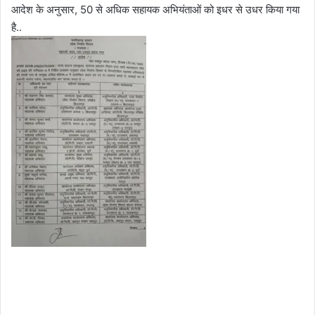
आदेश के अनुसार, 50 से अधिक सहायक अभियंताओं को इधर से उधर किया गया
o
a
है..
w
n
o
e
n
m
X
a
i
l