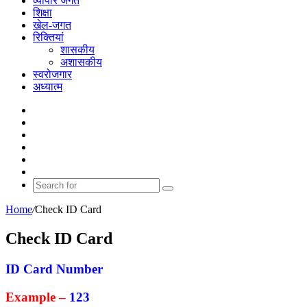
व्यापार जगत
शिक्षा
खेल-जगत
रिक्तियां
शासकीय
अशासकीय
स्वरोजगार
अध्यात्म
Facebook
X
YouTube
Instagram
WhatsApp
Switch
skin
Search
for
Home
/
Check ID Card
Check ID Card
ID Card Number
Example –
123