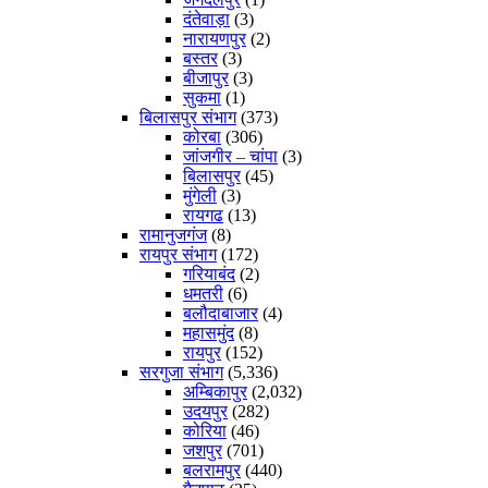
दंतेवाड़ा
(3)
नारायणपुर
(2)
बस्तर
(3)
बीजापुर
(3)
सुकमा
(1)
बिलासपुर संभाग
(373)
कोरबा
(306)
जांजगीर – चांपा
(3)
बिलासपुर
(45)
मुंगेली
(3)
रायगढ
(13)
रामानुजगंज
(8)
रायपुर संभाग
(172)
गरियाबंद
(2)
धमतरी
(6)
बलौदाबाजार
(4)
महासमुंद
(8)
रायपुर
(152)
सरगुजा संभाग
(5,336)
अम्बिकापुर
(2,032)
उदयपुर
(282)
कोरिया
(46)
जशपुर
(701)
बलरामपुर
(440)