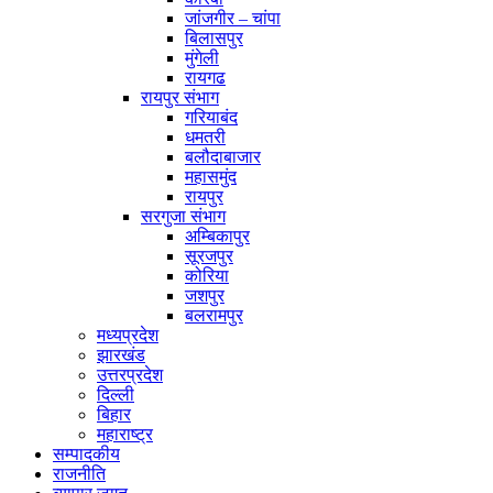
जांजगीर – चांपा
बिलासपुर
मुंगेली
रायगढ
रायपुर संभाग
गरियाबंद
धमतरी
बलौदाबाजार
महासमुंद
रायपुर
सरगुजा संभाग
अम्बिकापुर
सूरजपुर
कोरिया
जशपुर
बलरामपुर
मध्यप्रदेश
झारखंड
उत्तरप्रदेश
दिल्ली
बिहार
महाराष्ट्र
सम्पादकीय
राजनीति