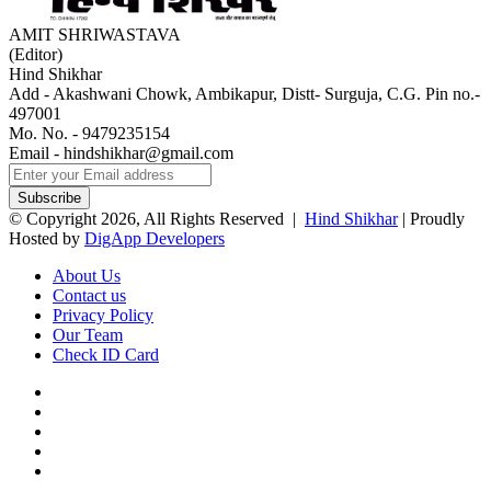
AMIT SHRIWASTAVA
(Editor)
Hind Shikhar
Add - Akashwani Chowk, Ambikapur, Distt- Surguja, C.G. Pin no.-
497001
Mo. No. - 9479235154
Email - hindshikhar@gmail.com
Enter
your
Email
© Copyright 2026, All Rights Reserved |
Hind Shikhar
| Proudly
address
Hosted by
DigApp Developers
About Us
Contact us
Privacy Policy
Our Team
Check ID Card
Facebook
X
YouTube
Instagram
WhatsApp