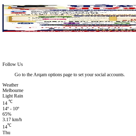
Follow Us
Go to the Arqam options page to set your social accounts.
Weather
Melbourne
Light Rain
℃
14
14º - 10º
65%
3.17 km/h
℃
14
Thu