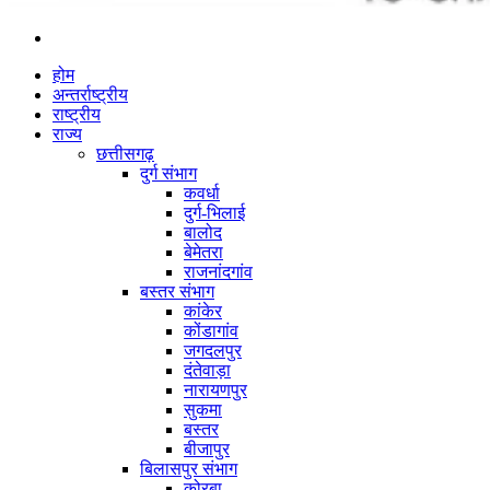
Switch
skin
होम
अन्तर्राष्ट्रीय
राष्ट्रीय
राज्य
छत्तीसगढ़
दुर्ग संभाग
कवर्धा
दुर्ग-भिलाई
बालोद
बेमेतरा
राजनांदगांव
बस्तर संभाग
कांकेर
कोंडागांव
जगदलपुर
दंतेवाड़ा
नारायणपुर
सुकमा
बस्तर
बीजापुर
बिलासपुर संभाग
कोरबा