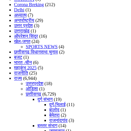
Corona Breking
(212)
Delhi
(1)
अध्यात्म
(7)
अन्तर्राष्ट्रीय
(29)
उत्तर प्रदेश
(3)
उत्तराखंड
(1)
ऑपरेशन सिंदूर
(16)
खेल-जगत
(24)
SPORTS NEWS
(4)
छत्तीसगढ़ विधानसभा चुनाव
(2)
बजट
(1)
भारत -चीन
(6)
महाकुंभ 2025
(5)
राजनीति
(25)
राज्य
(6,944)
उत्तरप्रदेश
(18)
ओडिशा
(1)
छत्तीसगढ़
(6,729)
दुर्ग संभाग
(19)
दुर्ग-भिलाई
(11)
बालोद
(1)
बेमेतरा
(2)
राजनांदगांव
(3)
बस्तर संभाग
(14)
जगदलपुर
(1)