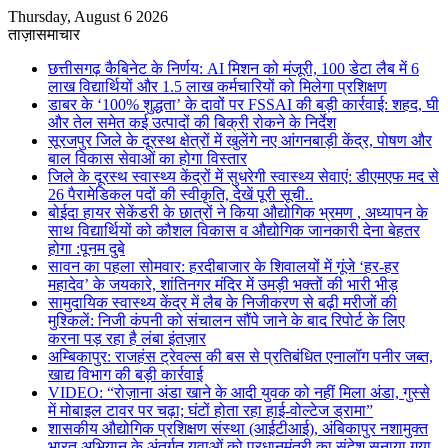
Thursday, August 6 2026
ताज़ासमाचार
छत्तीसगढ़ कैबिनेट के निर्णय: AI मिशन को मंजूरी, 100 डेटा लैब में 6
लाख विद्यार्थियों और 1.5 लाख कर्मचारियों को मिलेगा प्रशिक्षण
डाबर के ‘100% शुद्धता’ के दावों पर FSSAI की बड़ी कार्रवाई: शहद, घी
और तेल समेत कई उत्पादों की बिक्री रोकने के निर्देश
सूरजपुर जिले के दूरस्थ क्षेत्रों में खुलेंगे नए आंगनबाड़ी केंद्र, पोषण और
बाल विकास सेवाओं का होगा विस्तार
जिले के दूरस्थ स्वास्थ्य केंद्रों में सुधरेगी स्वास्थ्य सेवाएं: डीएमएफ मद से
26 पैरामेडिकल पदों की स्वीकृति, देखें पूरी सूची..
बोईदा हायर सेकेंडरी के छात्रों ने किया औद्योगिक भ्रमण , अध्यापन के
साथ विद्यार्थियों को कौशल विकास व औद्योगिक जानकारी देना बेहतर
होगा :पूनम दुबे
सावन का पहला सोमवार: हरदीबाजार के शिवालयों में गूंजे ‘हर-हर
महादेव’ के जयकारे, शांतिनगर मंदिर में उमड़ी भक्तों की भारी भीड़
सामुदायिक स्वास्थ्य केंद्र में लैब के निजीकरण से बढ़ी मरीजों की
मुश्किलें: निजी कंपनी को संचालन सौंपे जाने के बाद रिपोर्ट के लिए
करना पड़ रहा है लंबा इंतज़ार
अम्बिकापुर: राजहंस ट्रेवल्स की बस से प्रतिबंधित एनालॉग पनीर जब्त,
खाद्य विभाग की बड़ी कार्रवाई
VIDEO: “रोज़ाना अंडा खाने के आदी युवक को नहीं मिला अंडा, गुस्से
में मोबाइल टावर पर चढ़ा; घंटों होता रहा हाई-वोल्टेज ड्रामा”
शासकीय औद्योगिक प्रशिक्षण संस्था (आईटीआई), अंबिकापुर नशामुक्त
भारत अभियान के अंतर्गत युवाओं को प्रधानमंत्री का संदेश सुनाया गया