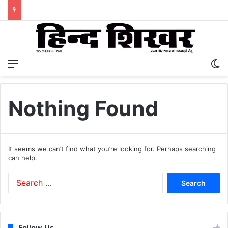
Menu
S
Nothing Found
It seems we can’t find what you’re looking for. Perhaps searching
can help.
S
e
a
r
c
Follow Us