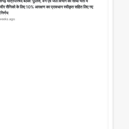
o
सगढ़ मंत्रिपरिषद बैठक: पुलिस, वन एवं जेल विभाग की सीधी भर्ती में
s
िवीर सैनिको के लिए 10% आरक्षण का प्रावधान स्वीकृत सहित लिए गए
e
 निर्णय
weeks ago