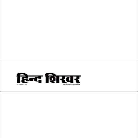
व्यापार जगत
(5)
शिक्षा
(146)
श्री रामलला प्राण प्रतिष्ठा
(3)
सकारात्मक खबर
(2)
सम्पादकीय
(6)
स्वरोजगार
(6)
AMIT SHRIWASTAVA
(Editor)
Hind Shikhar
Add - Akashwani Chowk, Ambikapur, Distt- Surguja, C.G. Pin no.-
497001
Mo. No. - 9479235154