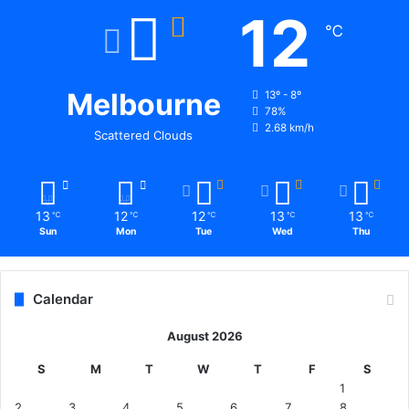
12
℃
Melbourne
13º - 8º
78%
2.68 km/h
Scattered Clouds
13
12
12
13
13
℃
℃
℃
℃
℃
Sun
Mon
Tue
Wed
Thu
Calendar
August 2026
S
M
T
W
T
F
S
1
2
3
4
5
6
7
8