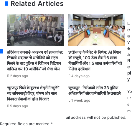
r
यों
Related Articles
कु
e
के
री
s
स
:
s
द
-
L
स्यों
वि
e
के
धा
a
नि
य
v
र्वा
क
e
च
हरिनंदन राजवाड़े अपहरण एवं हत्याकांड:
छत्तीसगढ़ कैबिनेट के निर्णय: AI मिशन
यु
a
न
निचली अदालत से आरोपियों को राहत
को मंजूरी, 100 डेटा लैब में 6 लाख
.
R
के
मिलने के बाद पुलिस ने रिविजन पिटिशन
विद्यार्थियों और 1.5 लाख कर्मचारियों को
डी
e
दाखिल कर 10 आरोपियों को भेजा जेल
मिलेगा प्रशिक्षण
लि
.
pl
ए
2 days ago
4 days ago
मिं
y
पी
ज
सूरजपुर जिले के दूरस्थ क्षेत्रों में खुलेंगे
सूरजपुर : निरीक्षकों समेत 33 पुलिस
ठा
की
Yo
नए आंगनबाड़ी केंद्र, पोषण और बाल
अधिकारियों और कर्मचारियों के तबादले
सी
प
ur
विकास सेवाओं का होगा विस्तार
न
1 week ago
ह
e
5 days ago
ए
ल
m
वं
,
ail address will not be published.
स
अ
Required fields are marked
*
हा
प
य