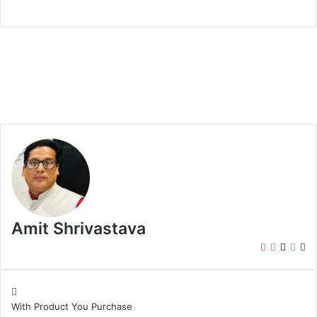
Amit Shrivastava
I
Y
X
F
W
n
o
a
e
s
u
c
b
t
T
e
s
With Product You Purchase
a
u
b
i