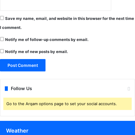
स्कै
न
न
का
र
स
Save my name, email, and website in this browser for the next time
कि
म्मे
या
I comment.
ल
ग
न
या
Notify me of follow-up comments by email.
आ
वि
गा
त
Notify me of new posts by email.
मी
र
2
ण
4
जू
न
को
Follow Us
Go to the Arqam options page to set your social accounts.
Weather