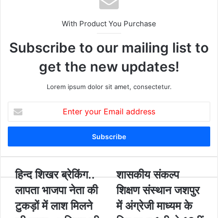
ok
e
m
With Product You Purchase
Subscribe to our mailing list to
get the new updates!
Lorem ipsum dolor sit amet, consectetur.
E
n
t
e
r
y
o
हि
हिन्द शिखर ब्रेकिंग..
शा
शासकीय संकल्प
u
न्द
स
लापता भाजपा नेता की
शिक्षण संस्थान जशपुर
r
शि
की
E
ख
य
टुकड़ों में लाश मिलने
में अंग्रेजी माध्यम के
m
र
सं