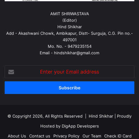
AMIT SHRIWASTAVA
(Editor)
Hind Shikhar
Add - Akashwani Chowk, Ambikapur, Distt- Surguja, C.G. Pin no.-
497001
Mo. No. - 9479235154
Email - hindshikhar@gmail.com
Enter
your
Email
address
© Copyright 2026, All Rights Reserved |
Hind Shikhar
| Proudly
Hosted by
DigApp Developers
About Us
Contact us
Privacy Policy
Our Team
Check ID Card