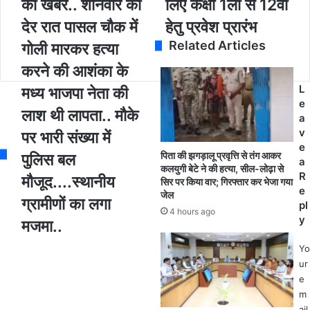
की खबर.. शनिवार की
लिए कक्षा 1ली से 12वीं
a
ब्रे
क
i
किं
ल्प
देर रात पासल चौक में
हेतु प्रवेश प्रारंभ
l
ग
शि
Related Articles
a
गोली मारकर हत्या
.
क्ष
d
.
ण
करने की आशंका के
d
ला
सं
L
r
मध्य भाजपा नेता की
प
स्था
e
e
ता
न
लाश थी लापता.. मौके
a
s
भा
ज
v
s
पर भारी संख्या में
ज
श
e
पा
पु
पिता की झगड़ालू प्रवृत्ति से तंग आकर
पुलिस बल
a
ने
र
कलयुगी बेटे ने की हत्या, सील-लोढ़ा से
R
मौजूद....स्थानीय
ता
में
सिर पर किया वार; गिरफ्तार कर भेजा गया
e
जेल
की
अं
ग्रामीणों का लगा
pl
टु
ग्रे
4 hours ago
y
मजमा..
क
जी
ड़ों
मा
Yo
में
ध्य
ur
ला
म
e
श
के
m
मि
लि
ail