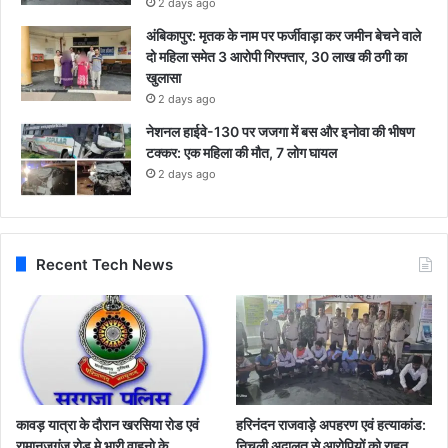
2 days ago
अंबिकापुर: मृतक के नाम पर फर्जीवाड़ा कर जमीन बेचने वाले
दो महिला समेत 3 आरोपी गिरफ्तार, 30 लाख की ठगी का
खुलासा
2 days ago
नेशनल हाईवे-130 पर जजगा में बस और इनोवा की भीषण
टक्कर: एक महिला की मौत, 7 लोग घायल
2 days ago
Recent Tech News
कावड़ यात्रा के दौरान खरसिया रोड एवं
हरिनंदन राजवाड़े अपहरण एवं हत्याकांड:
रामानुजगंज रोड मे भारी वाहनो के
निचली अदालत से आरोपियों को राहत