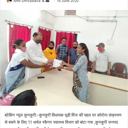
Amit Shrivastava
F
S
16 June 2020
o
e
l
n
l
d
o
a
w
n
o
e
n
m
X
a
i
l
ब्रेकिंग न्यूज कुनकुरी:-कुनकुरी विधायक यूडी मिंज की पहल पर कोरोना संक्रमण
से बचने के लिए 11 थर्मल स्कैनर स्वास्थ्य विभाग को बांटा गया ,कुनकुरी जनपद