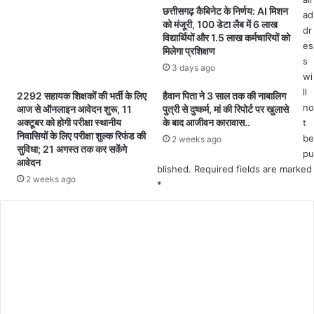
ल
ए
छत्तीसगढ़ कैबिनेट के निर्णय: AI मिशन
ad
ने
क
को मंजूरी, 100 डेटा लैब में 6 लाख
dr
की
क्षा
विद्यार्थियों और 1.5 लाख कर्मचारियों को
es
ख
1
मिलेगा प्रशिक्षण
ब
ली
s
3 days ago
र
से
wi
.
1
ll
2292 सहायक शिक्षकों की भर्ती के लिए
हैवान पिता ने 3 साल तक की नाबालिग
.
2
no
आज से ऑनलाइन आवेदन शुरू, 11
पुत्री से दुष्कर्म, मां की रिपोर्ट पर खुलासे
श
वीं
अक्टूबर को होगी परीक्षा स्थानीय
के बाद आजीवन कारावास..
t
नि
हे
निवासियों के लिए परीक्षा शुल्क रिफंड की
be
2 weeks ago
सुविधा; 21 अगस्त तक कर सकेंगे
वा
तु
pu
आवेदन
र
प्र
blished.
Required fields are marked
की
वे
2 weeks ago
*
दे
श
र
प्रा
C
रा
रं
o
त
भ
पा
m
स
m
ल
e
चौ
क