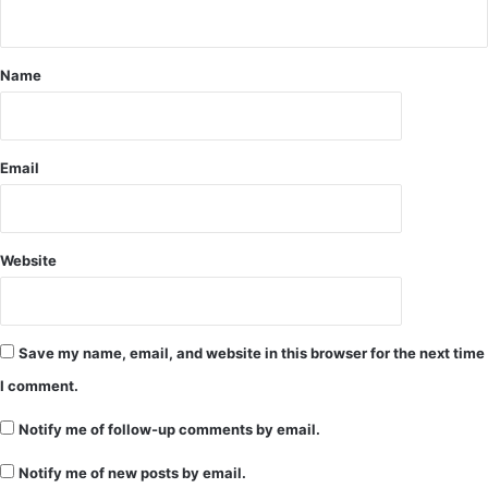
n
में
t
गो
ली
*
Name
मा
र
क
र
Email
ह
त्या
क
र
Website
ने
की
आ
शं
Save my name, email, and website in this browser for the next time
का
के
I comment.
म
Notify me of follow-up comments by email.
ध्य
भा
Notify me of new posts by email.
ज