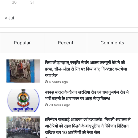
30
31
ज
मा
« Jul
.
.
Popular
Recent
Comments
पिता की झगड़ालू प्रवृत्ति से तंग आकर कलयुगी बेटे ने की
हत्या, सील-लोढ़ा से सिर पर किया वार; गिरफ्तार कर भेजा
गया जेल
4 hours ago
कावड़ यात्रा के दौरान खरसिया रोड एवं रामानुजगंज रोड मे
भारी वाहनो के आवागमन पर आज़ से प्रतिबन्ध
20 hours ago
हरिनंदन राजवाड़े अपहरण एवं हत्याकांड: निचली अदालत से
आरोपियों को राहत मिलने के बाद पुलिस ने रिविजन पिटिशन
दाखिल कर 10 आरोपियों को भेजा जेल