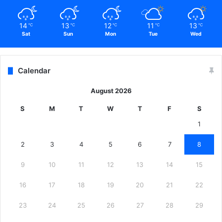
पु
लि
स
14
13
12
11
13
℃
℃
℃
℃
℃
ब
Sat
Sun
Mon
Tue
Wed
ल
मौ
जू
Calendar
द
.
August 2026
.
.
S
M
T
W
T
F
S
.
1
स्था
नी
2
3
4
5
6
7
8
य
ग्रा
9
10
11
12
13
14
15
मी
णों
16
17
18
19
20
21
22
का
ल
23
24
25
26
27
28
29
गा
म