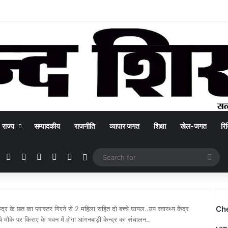
राज्य
सम्पादकीय
राजनीति
व्यापार जगत
शिक्षा
खेल-जगत
रिक
Facebook
X
YouTube
Instagram
WhatsApp
Switch skin
Sea
for
Ch
ंद्र के छत का प्लास्टर गिरने से 2 महिला सहित दो बच्चे घायल..उप स्वास्थ्य केंद्र
े मौके पर किराए के भवन में होगा आंगनबाड़ी केन्द्र का संचालन..