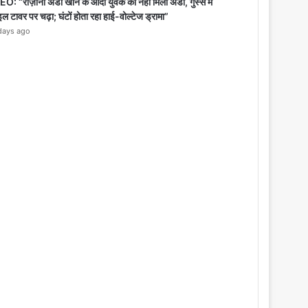
o
O: “रोज़ाना अंडा खाने के आदी युवक को नहीं मिला अंडा, गुस्से में
s
इल टावर पर चढ़ा; घंटों होता रहा हाई-वोल्टेज ड्रामा”
e
days ago