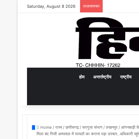
Saturday, August 8 2026
ताज़ासमाचार
होम
अन्तर्राष्ट्रीय
राष्ट्रीय
Home
/
राज्य
/
छत्तीसगढ़
/
सरगुजा संभाग
/
लखनपुर
/
आंगनबाड़ी के
मिला बंद निजी अस्पताल में घायलों का कराना पड़ा उपचार..अधिकारी पहुंच