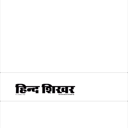
लोकसभा चुनाव 2024
(1)
व्यापार जगत
(5)
शिक्षा
(146)
श्री रामलला प्राण प्रतिष्ठा
(3)
सकारात्मक खबर
(2)
सम्पादकीय
(6)
स्वरोजगार
(6)
AMIT SHRIWASTAVA
(Editor)
Hind Shikhar
Add - Akashwani Chowk, Ambikapur, Distt- Surguja, C.G. Pin no.-