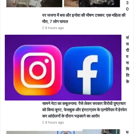
3
0
पर जजगा में बस और इनोवा की भीषण टक्कर: एक महिला की
मौत, 7 लोग घायल
9 hours ago
सं
स
दी
य
स
मि
ति
के
सामने मेटा का कबूलनामा: पैसे लेकर सरकार विरोधी दुष्प्रचार
को किया बूस्ट, फेसबुक और इंस्टाग्राम के एल्गोरिदम में हेरफेर
कर आंदोलनों के दौरान भड़काने का आरोप
9 hours ago
घ