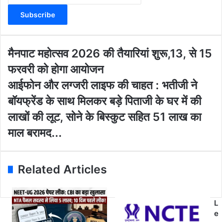
t
e
r
y
o
मै
मैनपाट महोत्सव 2026 की तैयारियां शुरू,13, से 15
u
न
फरवरी को होगा आयोजन
r
पा
E
ट
आ
आईफोन और लग्जरी लाइफ की चाहत : भतीजी ने
m
म
ई
बॉयफ्रेंड के साथ मिलकर बड़े पिताजी के घर में की
a
हो
फो
i
त्स
न
लाखों की लूट, सोने के बिस्कुट सहित 51 लाख का
l
व
औ
माल बरामद...
a
2
र
d
0
ल
d
2
ग्ज
r
6
री
Related Articles
e
की
ला
s
तै
इ
s
या
फ
L
रि
की
e
यां
चा