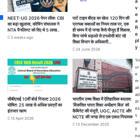
a
शु
ह
v
रू
त
e
,
:
NEET-UG 2026 पेपर लीक: CBI
पार्ट टाइम बीएड का खेल: 120 दिन की
a
1
भ
का बड़ा खुलासा, कोचिंग संचालक ने
प्रत्यक्ष कक्षाओं का नियम ताक पर, एक
R
3
NTA पैनलिस्ट को दिए थे 5 लाख..
ही समय में दो जगह कैसे मौजूद हैं शिक्षक,
ती
e
बिना जांचे धड़ल्ले से एनओसी बांट रहे
,
जी
3 weeks ago
pl
शिक्षा विभाग के अधिकारी…
से
ने
y
1
24 June 2026
बॉ
5
य
Yo
फ
फ्रें
ur
र
ड
e
व
के
m
री
सा
ail
को
थ
ad
हो
मि
सीबीएसई 10वीं बोर्ड रिजल्ट 2026
भारतीय उच्च शिक्षा में ऐतिहासिक बदलाव:
dr
गा
ल
घोषित: 25 लाख से अधिक छात्रों का
‘विकसित भारत शिक्षा अधीक्षण बिल’ को
es
आ
क
इंतजार खत्म
कैबिनेट की मंजूरी, UGC, AICTE और
यो
s
र
NCTE की जगह लेगा एक एकल नियामक
15 April 2026
ज
ब
wi
13 December 2025
न
ड़े
ll
पि
no