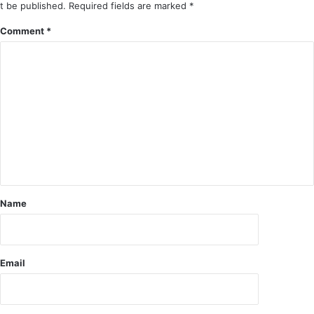
ता
t be published.
Required fields are marked
*
जी
Comment
*
के
घ
र
में
की
ला
खों
की
लू
ट
,
सो
Name
ने
के
बि
स्कु
Email
ट
स
हि
त