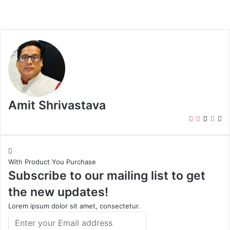
Amit Shrivastava
I
Y
X
F
W
n
o
a
e
s
u
c
b
t
T
e
s
With Product You Purchase
a
u
b
i
Subscribe to our mailing list to get
g
b
o
t
r
e
o
e
the new updates!
a
k
m
Lorem ipsum dolor sit amet, consectetur.
E
n