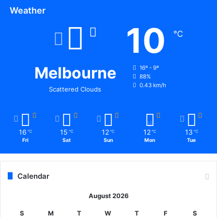
Weather
10
℃
Melbourne
16º - 9º
88%
0.43 km/h
Scattered Clouds
16
15
12
12
13
℃
℃
℃
℃
℃
Fri
Sat
Sun
Mon
Tue
Calendar
August 2026
S
M
T
W
T
F
S