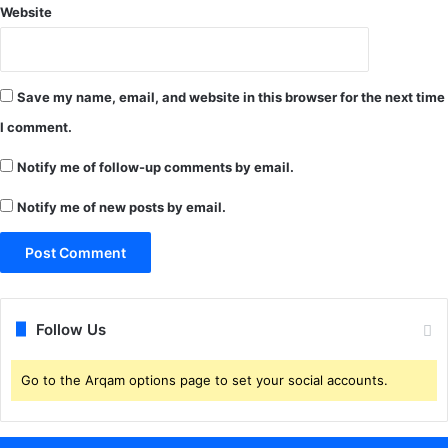
Website
5
1
ला
ख
Save my name, email, and website in this browser for the next time
का
मा
I comment.
ल
ब
Notify me of follow-up comments by email.
रा
Notify me of new posts by email.
म
द
.
.
.
Follow Us
Go to the Arqam options page to set your social accounts.