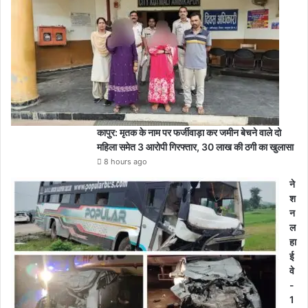
कापुर: मृतक के नाम पर फर्जीवाड़ा कर जमीन बेचने वाले दो
महिला समेत 3 आरोपी गिरफ्तार, 30 लाख की ठगी का खुलासा
8 hours ago
ने
श
न
ल
हा
ई
वे
-
1