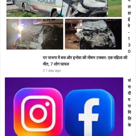
न
ल
हा
ई
वे
-
1
3
0
पर जजगा में बस और इनोवा की भीषण टक्कर: एक महिला की
मौत, 7 लोग घायल
1 day ago
सं
स
दी
य
स
मि
ति
के