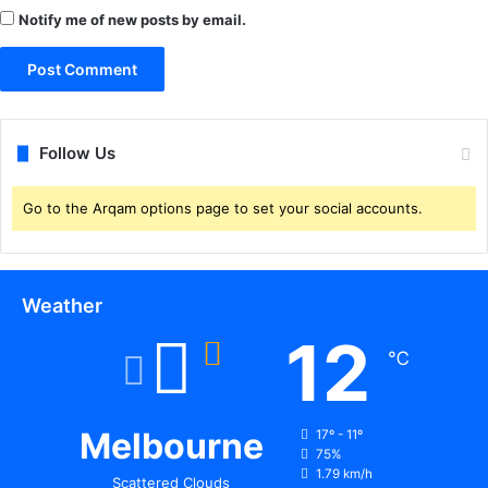
गि
Notify me of new posts by email.
र
फ्ता
र
Follow Us
Go to the Arqam options page to set your social accounts.
Weather
12
℃
Melbourne
17º - 11º
75%
1.79 km/h
Scattered Clouds