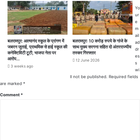
म
छि
ले
पा
Yo
में
'
ur
3
क
e
आ
ट्ट
m
रो
र
ail
पी
पं
बलरामपुर: आत्मानंद स्कूल के प्रांगण में
बलरामपुर: 10 करोड़ रुपये के गांजे के
ad
जबरन जुताई, प्राथमिक से हाई स्कूल की
साथ मुख्य सरगना सहित दो अंतरराज्यीय
गि
थी
dr
कनेक्टिविटी टूटी, भाजपा नेता पर
तस्कर गिरफ्तार
र
डॉ
es
आरोप…
फ्ता
क्ट
12 June 2026
s
3 weeks ago
र
रों
wi
'
ll not be published.
Required fields
का
are marked
*
ख़
त
Comment
*
र
ना
क
टे
र
र
ने