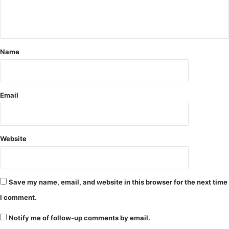
ट
व
र्क
,
Name
जै
श
की
म
हि
Email
ला
क
मां
ड
Website
र
स
हि
त
Save my name, email, and website in this browser for the next time
6
I comment.
डॉ
क्ट
Notify me of follow-up comments by email.
र