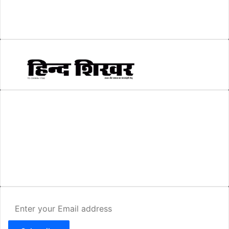
सम्पादकीय
(6)
स्वरोजगार
(6)
AMIT SHRIWASTAVA
(Editor)
Hind Shikhar
Add - Akashwani Chowk, Ambikapur, Distt- Surguja, C.G. Pin no.-
497001
Mo. No. - 9479235154
Email - hindshikhar@gmail.com
Enter
your
Email