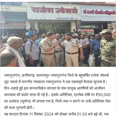
l
n
l
d
o
a
w
n
o
e
n
m
X
a
i
l
रामानुजगंज, छत्तीसगढ़: बलरामपुर-रामानुजगंज जिले के बहुचर्चित राजेश ज्वेलर्स
लूट मामले में माननीय न्यायालय रामानुजगंज ने एक महत्वपूर्ण फैसला सुनाया है।
दिन-दहाड़े हुई इस सनसनीखेज वारदात के पांच प्रमुख आरोपियों को आजीवन
कारावास की कठोर सज़ा दी गई है। इसके अतिरिक्त, प्रत्येक दोषी पर ₹50,000
का अर्थदंड (जुर्माना) भी लगाया गया है, जिसे जमा न करने पर उन्हें अतिरिक्त जेल
की सज़ा भुगतनी होगी।
यह वारदात दिनांक 11 सितंबर 2024 को दोपहर करीब 01:30 बजे हुई थी, जब