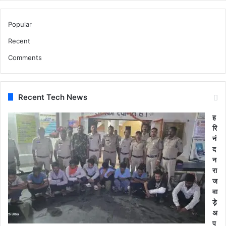
Popular
Recent
Comments
Recent Tech News
ह
रि
नं
द
न
रा
ज
वा
ड़े
अ
प