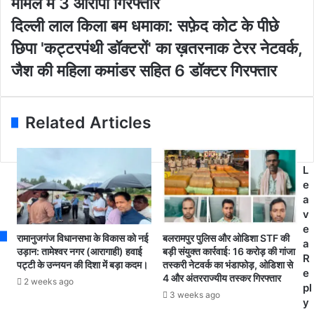
मामले में 3 आरोपी गिरफ्तार
r
क
E
भा
दि
दिल्ली लाल किला बम धमाका: सफ़ेद कोट के पीछे
m
व
ल्ली
छिपा 'कट्टरपंथी डॉक्टरों' का ख़तरनाक टेरर नेटवर्क,
a
ना
ला
i
ओं
ल
जैश की महिला कमांडर सहित 6 डॉक्टर गिरफ्तार
l
को
कि
a
आ
ला
d
ह
ब
Related Articles
d
त
म
r
क
ध
e
र
मा
s
ध
का
L
s
र्मा
:
e
न्त
स
a
र
फ़े
v
ण
द
e
रामानुजगंज विधानसभा के विकास को नई
बलरामपुर पुलिस और ओडिशा STF की
क
को
a
उड़ान: तामेश्वर नगर (आरागाही) हवाई
बड़ी संयुक्त कार्रवाई: 16 करोड़ की गांजा
रा
ट
R
पट्टी के उन्नयन की दिशा में बड़ा कदम।
तस्करी नेटवर्क का भंडाफोड़, ओडिशा से
ने
के
e
4 और अंतरराज्यीय तस्कर गिरफ्तार
2 weeks ago
के
पी
pl
3 weeks ago
मा
छे
y