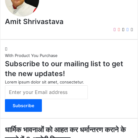
Amit Shrivastava
I
Y
X
F
W
n
o
a
e
s
u
c
b
t
T
e
s
With Product You Purchase
a
u
b
i
Subscribe to our mailing list to get
g
b
o
t
r
e
o
e
the new updates!
a
k
m
Lorem ipsum dolor sit amet, consectetur.
E
n
t
e
r
y
o
धा
धार्मिक भावनाओं को आहत कर धर्मान्तरण कराने के
u
र्मि