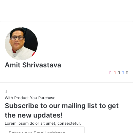
Amit Shrivastava
I
Y
X
F
W
n
o
a
e
s
u
c
b
t
T
e
s
With Product You Purchase
a
u
b
i
Subscribe to our mailing list to get
g
b
o
t
r
e
o
e
the new updates!
a
k
m
Lorem ipsum dolor sit amet, consectetur.
E