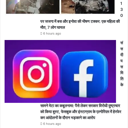
1
3
0
पर जजगा में बस और इनोवा की भीषण टक्कर: एक महिला की
मौत, 7 लोग घायल
6 hours ago
सं
स
दी
य
स
मि
ति
के
सामने मेटा का कबूलनामा: पैसे लेकर सरकार विरोधी दुष्प्रचार
को किया बूस्ट, फेसबुक और इंस्टाग्राम के एल्गोरिदम में हेरफेर
कर आंदोलनों के दौरान भड़काने का आरोप
6 hours ago