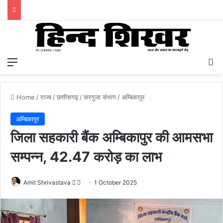
Menu
S
Home
/
राज्य
/
छत्तीसगढ़
/
सरगुजा संभाग
/
अम्बिकापुर
अम्बिकापुर
जिला सहकारी बैंक अम्बिकापुर की आमसभा
सम्पन्न, 42.47 करोड़ का लाभ
Amit Shrivastava
F
S
1 October 2025
o
e
l
n
l
d