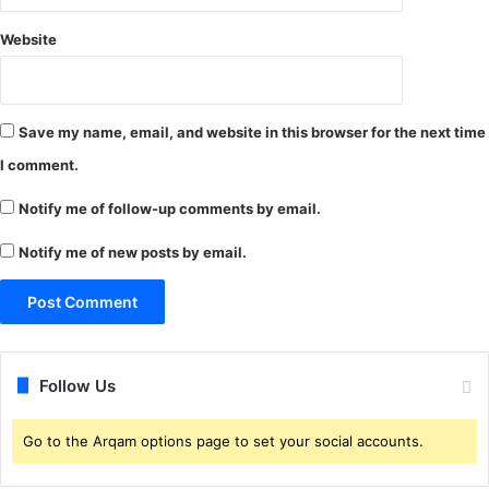
रा
ह
म
त्या
Website
पु
रे
र
को
S
प
P
क
Save my name, email, and website in this browser for the next time
ने
ड़ा
I comment.
क
.
हा
.
Notify me of follow-up comments by email.
-
.
सा
Notify me of new posts by email.
क्ष्य
जु
टा
क
र
ज
Follow Us
ल्द
क
Go to the Arqam options page to set your social accounts.
रें
गे