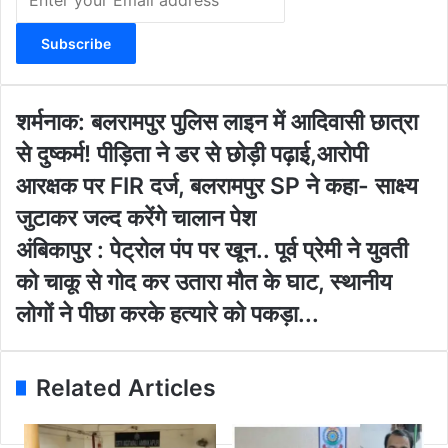
n
t
e
r
y
o
श
शर्मनाक: बलरामपुर पुलिस लाइन में आदिवासी छात्रा
u
र्म
से दुष्कर्म! पीड़िता ने डर से छोड़ी पढ़ाई,आरोपी
r
ना
E
क
आरक्षक पर FIR दर्ज, बलरामपुर SP ने कहा- साक्ष्य
m
:
जुटाकर जल्द करेंगे चालान पेश
a
ब
i
ल
अं
अंबिकापुर : पेट्रोल पंप पर खून.. पूर्व प्रेमी ने युवती
l
रा
बि
को चाकू से गोद कर उतारा मौत के घाट, स्थानीय
a
म
का
d
पु
पु
लोगों ने पीछा करके हत्यारे को पकड़ा...
d
र
र
r
पु
:
e
लि
पे
Related Articles
s
स
ट्रो
s
ला
ल
इ
पं