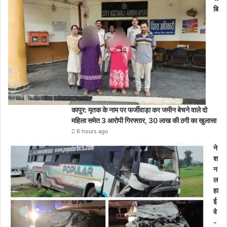
बि
कापुर: मृतक के नाम पर फर्जीवाड़ा कर जमीन बेचने वाले दो
महिला समेत 3 आरोपी गिरफ्तार, 30 लाख की ठगी का खुलासा
6 hours ago
ने
श
न
ल
हा
ई
वे
-