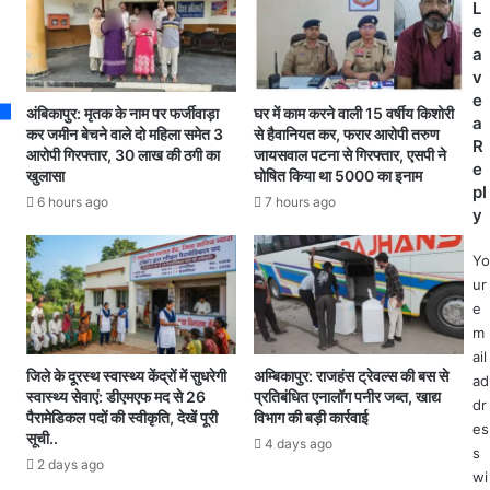
न
प
L
में
प
e
आ
र
a
दि
खू
v
वा
न
e
अंबिकापुर: मृतक के नाम पर फर्जीवाड़ा
घर में काम करने वाली 15 वर्षीय किशोरी
सी
.
a
कर जमीन बेचने वाले दो महिला समेत 3
से हैवानियत कर, फरार आरोपी तरुण
छा
.
R
आरोपी गिरफ्तार, 30 लाख की ठगी का
जायसवाल पटना से गिरफ्तार, एसपी ने
त्रा
पू
e
खुलासा
घोषित किया था 5000 का इनाम
से
र्व
pl
6 hours ago
7 hours ago
दु
प्रे
y
ष्क
मी
र्म
ने
Yo
!
यु
ur
पी
व
e
ड़ि
ती
m
ता
को
ail
ने
चा
जिले के दूरस्थ स्वास्थ्य केंद्रों में सुधरेगी
अम्बिकापुर: राजहंस ट्रेवल्स की बस से
ad
ड
स्वास्थ्य सेवाएं: डीएमएफ मद से 26
प्रतिबंधित एनालॉग पनीर जब्त, खाद्य
कू
dr
पैरामेडिकल पदों की स्वीकृति, देखें पूरी
विभाग की बड़ी कार्रवाई
र
से
es
सूची..
से
गो
4 days ago
s
छो
2 days ago
द
wi
ड़ी
क