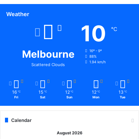
चा
ला
Weather
न
पे
10
श
℃
Melbourne
16º - 9º
88%
1.94 km/h
Scattered Clouds
16
15
12
12
13
℃
℃
℃
℃
℃
Fri
Sat
Sun
Mon
Tue
Calendar
August 2026