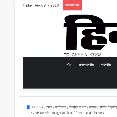
Friday, August 7 2026
ताज़ासमाचार
होम
अन्तर्राष्ट्रीय
राष्ट्रीय
Home
/
राज्य
/
छत्तीसगढ़
/
सरगुजा संभाग
/
जशपुर
/
पुलिस ने एकीक
गए मोबाइल चोरी का खुलासा किया, 19 वर्षीय आरोपी गिरफ्तार