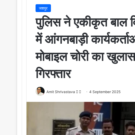
जशपुर
पुलिस ने एकीकृत बाल 
में आंगनबाड़ी कार्यकर्त
मोबाइल चोरी का खुलासा
गिरफ्तार
Amit Shrivastava
F
S
4 September 2025
o
e
l
n
l
d
o
a
w
n