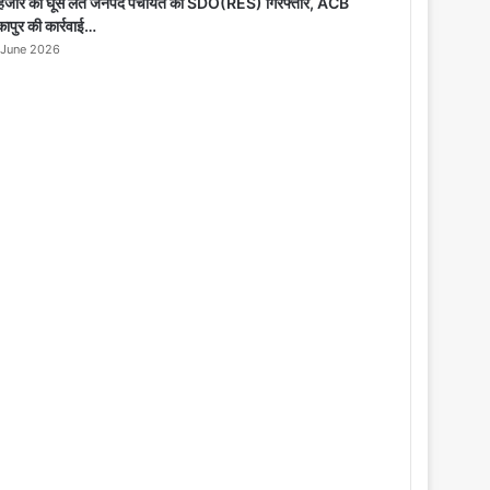
o
हजार की घूस लेते जनपद पंचायत का SDO(RES) गिरफ्तार, ACB
s
कापुर की कार्रवाई…
e
 June 2026