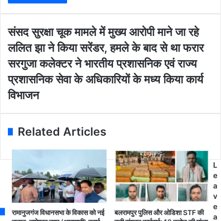
r
y
o
सं
संसद सुरक्षा चूक मामले में मुख्य आरोपी माने जा रहे
u
स
ललित झा ने किया सरेंडर, हमले के बाद से था फरार
r
द
E
सु
स
सरगुजा कलेक्टर ने भारतीय प्रशासनिक एवं राज्य
m
र
र
प्रशासनिक सेवा के अधिकारियों के मध्य किया कार्य
a
क्षा
गु
i
चू
जा
विभाजन
l
क
क
a
मा
ले
d
म
क्ट
Related Articles
d
ले
र
r
में
ने
e
मु
भा
s
ख्य
र
L
s
आ
ती
e
रो
य
a
पी
प्र
v
मा
शा
e
रामानुजगंज विधानसभा के विकास को नई
बलरामपुर पुलिस और ओडिशा STF की
ने
स
a