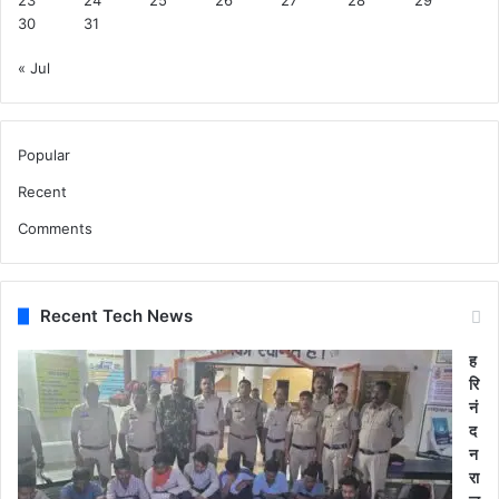
30
31
« Jul
Popular
Recent
Comments
Recent Tech News
ह
रि
नं
द
न
रा