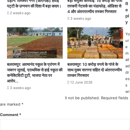
उड़ान: तामेश्वर नगर (आरागाही) हवाई
बड़ी संयुक्त कार्रवाई: 16 करोड़ की गांजा
जा
नि
R
पट्टी के उन्नयन की दिशा में बड़ा कदम।
तस्करी नेटवर्क का भंडाफोड़, ओडिशा से
र
क
e
4 और अंतरराज्यीय तस्कर गिरफ्तार
2 weeks ago
हे
ए
pl
3 weeks ago
ल
वं
y
लि
रा
त
ज्य
Yo
झा
प्र
ur
ने
शा
e
कि
स
m
या
नि
ail
स
क
बलरामपुर: आत्मानंद स्कूल के प्रांगण में
बलरामपुर: 10 करोड़ रुपये के गांजे के
ad
जबरन जुताई, प्राथमिक से हाई स्कूल की
साथ मुख्य सरगना सहित दो अंतरराज्यीय
रें
से
dr
कनेक्टिविटी टूटी, भाजपा नेता पर
तस्कर गिरफ्तार
ड
वा
es
आरोप…
र
के
12 June 2026
s
3 weeks ago
,
अ
wi
ह
धि
ll not be published.
Required fields
म
का
are marked
*
ले
रि
के
यों
Comment
*
बा
के
द
म