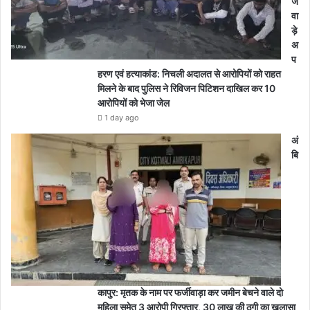
ज
वा
ड़े
अ
प
हरण एवं हत्याकांड: निचली अदालत से आरोपियों को राहत
मिलने के बाद पुलिस ने रिविजन पिटिशन दाखिल कर 10
आरोपियों को भेजा जेल
1 day ago
अं
बि
कापुर: मृतक के नाम पर फर्जीवाड़ा कर जमीन बेचने वाले दो
महिला समेत 3 आरोपी गिरफ्तार, 30 लाख की ठगी का खुलासा