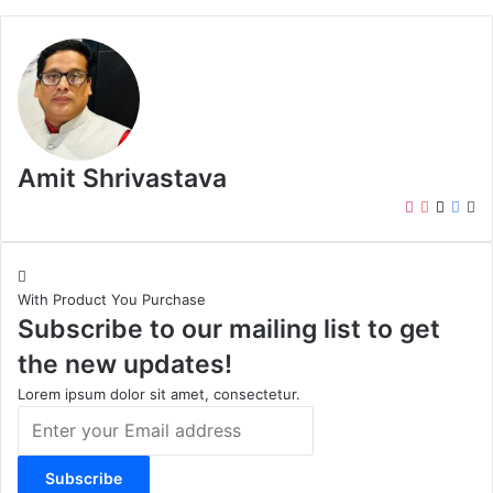
Amit Shrivastava
I
Y
X
F
W
n
o
a
e
s
u
c
b
t
T
e
s
With Product You Purchase
a
u
b
i
Subscribe to our mailing list to get
g
b
o
t
r
e
o
e
the new updates!
a
k
m
Lorem ipsum dolor sit amet, consectetur.
E
n
t
e