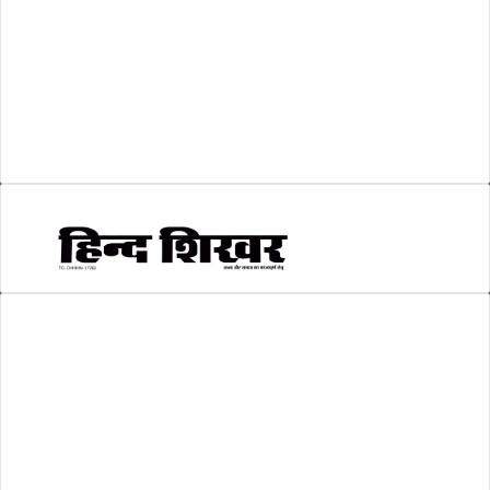
शिक्षा
(146)
श्री रामलला प्राण प्रतिष्ठा
(3)
सकारात्मक खबर
(2)
सम्पादकीय
(6)
स्वरोजगार
(6)
AMIT SHRIWASTAVA
(Editor)
Hind Shikhar
Add - Akashwani Chowk, Ambikapur, Distt- Surguja, C.G. Pin no.-
497001
Mo. No. - 9479235154
Email - hindshikhar@gmail.com