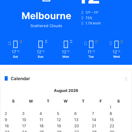
Melbourne
17º - 11º
75%
1.79 km/h
Scattered Clouds
17
12
12
11
12
℃
℃
℃
℃
℃
Sat
Sun
Mon
Tue
Wed
Calendar
August 2026
S
M
T
W
T
F
S
1
2
3
4
5
6
7
8
9
10
11
12
13
14
15
16
17
18
19
20
21
22
23
24
25
26
27
28
29