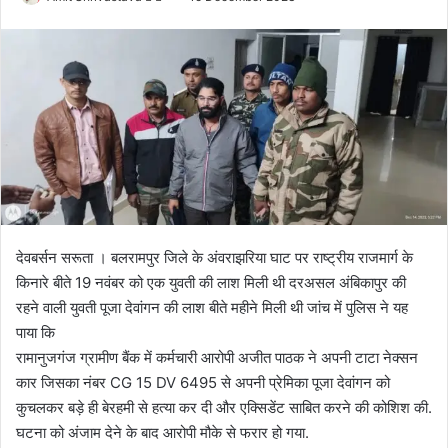
o
e
l
n
l
d
o
a
w
n
o
e
n
m
X
a
i
l
देवबर्सन सरूता । बलरामपुर जिले के अंवराझरिया घाट पर राष्ट्रीय राजमार्ग के
किनारे बीते 19 नवंबर को एक युवती की लाश मिली थी दरअसल अंबिकापुर की
रहने वाली युवती पूजा देवांगन की लाश बीते महीने मिली थी जांच में पुलिस ने यह
पाया कि
रामानुजगंज ग्रामीण बैंक में कर्मचारी आरोपी अजीत पाठक ने अपनी टाटा नेक्सन
कार जिसका नंबर CG 15 DV 6495 से अपनी प्रेमिका पूजा देवांगन को
कुचलकर बड़े ही बेरहमी से हत्या कर दी और एक्सिडेंट साबित करने की कोशिश की.
घटना को अंजाम देने के बाद आरोपी मौके से फरार हो गया.