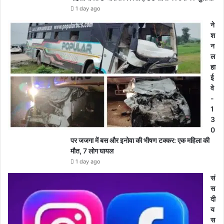
1 day ago
ने
श
न
ल
हा
ई
वे
-
1
3
0
पर जजगा में बस और इनोवा की भीषण टक्कर: एक महिला की
मौत, 7 लोग घायल
1 day ago
सं
स
दी
य
स