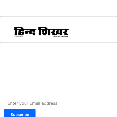
स्वरोजगार
(6)
AMIT SHRIWASTAVA
(Editor)
Hind Shikhar
Add - Akashwani Chowk, Ambikapur, Distt- Surguja, C.G. Pin no.-
497001
Mo. No. - 9479235154
Email - hindshikhar@gmail.com
Enter
your
Email
address