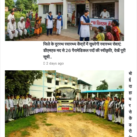
जिले के दूरस्थ स्वास्थ्य केंद्रों में सुधरेगी स्वास्थ्य सेवाएं:
डीएमएफ मद से 26 पैरामेडिकल पदों की स्वीकृति, देखें पूरी
सूची..
2 days ago
बो
ई
दा
हा
य
र
से
कें
ड
री