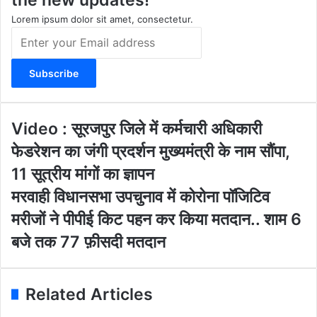
a
k
m
Lorem ipsum dolor sit amet, consectetur.
E
n
t
e
r
y
o
V
Video : सूरजपुर जिले में कर्मचारी अधिकारी
u
i
फेडरेशन का जंगी प्रदर्शन मुख्यमंत्री के नाम सौंपा,
r
d
E
e
11 सूत्रीय मांगों का ज्ञापन
m
o
म
मरवाही विधानसभा उपचुनाव में कोरोना पॉजिटिव
a
:
र
i
सू
मरीजों ने पीपीई किट पहन कर किया मतदान.. शाम 6
वा
l
र
ही
बजे तक 77 फ़ीसदी मतदान
a
ज
वि
d
पु
धा
d
र
न
r
जि
Related Articles
स
e
ले
भा
s