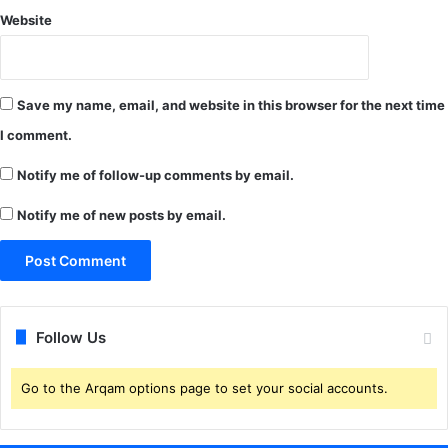
Website
7
फ़ी
स
दी
म
Save my name, email, and website in this browser for the next time
त
I comment.
दा
न
Notify me of follow-up comments by email.
Notify me of new posts by email.
Follow Us
Go to the Arqam options page to set your social accounts.