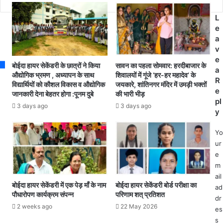
में
उ
s
क
प
L
र्म
चु
e
चा
ना
a
री
व
v
अ
में
e
धि
बोईदा हायर सेकेंडरी के छात्रों ने किया
सावन का पहला सोमवार: हरदीबाजार के
को
a
का
औद्योगिक भ्रमण , अध्यापन के साथ
शिवालयों में गूंजे ‘हर-हर महादेव’ के
रो
R
री
विद्यार्थियों को कौशल विकास व औद्योगिक
जयकारे, शांतिनगर मंदिर में उमड़ी भक्तों
ना
e
जानकारी देना बेहतर होगा :पूनम दुबे
की भारी भीड़
फे
पॉ
pl
ड
3 days ago
3 days ago
जि
y
रे
टि
श
व
Yo
न
म
ur
का
री
e
जं
जों
m
गी
ने
ail
प्र
पी
बोईदा हायर सेकेंडरी में एक पेड़ माँ के नाम
बोईदा हायर सेकेंडरी बोर्ड परीक्षा का
ad
द
पौधारोपण कार्यक्रम संपन्न
परिणाम शत् प्रतिशत
पी
dr
र्श
ई
2 weeks ago
22 May 2026
es
न
कि
मु
s