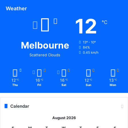
Weather
12
℃
Melbourne
13º - 10º
84%
0.45 km/h
Scattered Clouds
12
16
16
12
13
℃
℃
℃
℃
℃
Thu
Fri
Sat
Sun
Mon
Calendar
August 2026
S
M
T
W
T
F
S