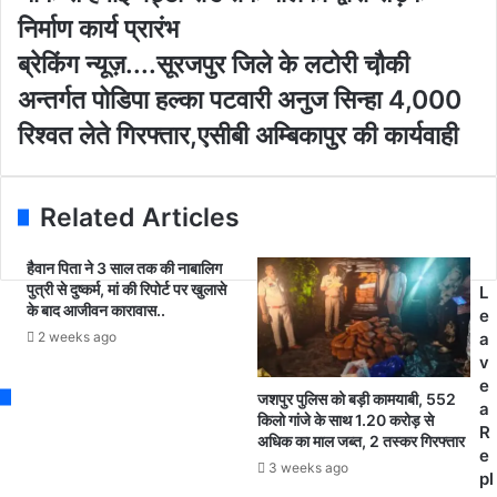
E
बा
निर्माण कार्य प्रारंभ
m
ल
ब्रे
ब्रेकिंग न्यूज़....सूरजपुर जिले के लटोरी चौ़की
a
को
किं
i
न
अन्तर्गत पोडिपा हल्का पटवारी अनुज सिन्हा 4,000
ग
l
ग
न्यू
रिश्वत लेते गिरफ्तार,एसीबी अम्बिकापुर की कार्यवाही
a
र
ज़
d
मं
.
d
ड
.
r
ल
Related Articles
.
e
की
.
s
मां
सू
हैवान पिता ने 3 साल तक की नाबालिग
s
ग
पुत्री से दुष्कर्म, मां की रिपोर्ट पर खुलासे
र
L
प
के बाद आजीवन कारावास..
ज
e
र
पु
2 weeks ago
a
प
र
v
र
जि
e
सा
जशपुर पुलिस को बड़ी कामयाबी, 552
ले
a
भा
किलो गांजे के साथ 1.20 करोड़ से
के
R
टा
अधिक का माल जब्त, 2 तस्कर गिरफ्तार
ल
e
चौ
3 weeks ago
टो
pl
क