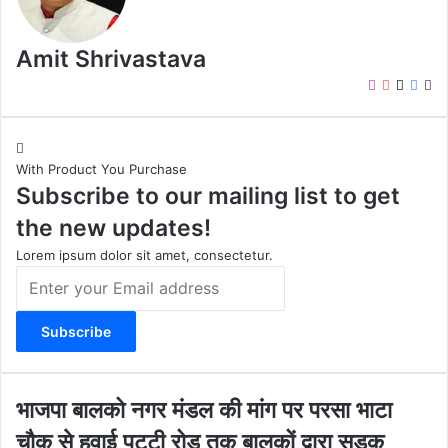
Amit Shrivastava
I
Y
X
F
W
n
o
a
e
s
u
c
b
t
T
e
s
With Product You Purchase
a
u
b
i
Subscribe to our mailing list to get
g
b
o
t
r
e
o
e
the new updates!
a
k
m
Lorem ipsum dolor sit amet, consectetur.
E
n
t
e
r
y
o
भा
भाजपा बालको नगर मंडल की मांग पर परसा भाटा
u
ज
चौक से हवाई पट्टी रोड तक बालकों द्वारा सड़क
r
पा