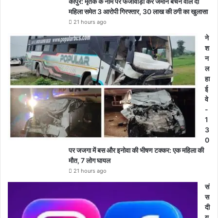
कापुर: मृतक के नाम पर फर्जीवाड़ा कर जमीन बेचने वाले दो
महिला समेत 3 आरोपी गिरफ्तार, 30 लाख की ठगी का खुलासा
21 hours ago
ने
श
न
ल
हा
ई
वे
-
1
3
0
पर जजगा में बस और इनोवा की भीषण टक्कर: एक महिला की
मौत, 7 लोग घायल
21 hours ago
सं
स
दी
य