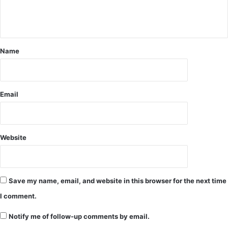
का
,
र्य
0
प्रा
0
रं
0
भ
Name
रि
श्व
त
ले
Email
ते
गि
र
फ्ता
र
Website
,
ए
सी
बी
Save my name, email, and website in this browser for the next time
अ
I comment.
म्बि
का
Notify me of follow-up comments by email.
पु