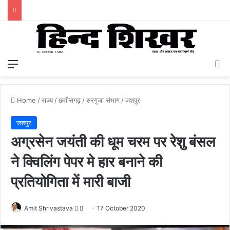
Menu
S
Home
/
राज्य
/
छत्तीसगढ़
/
सरगुजा संभाग
/
जशपुर
जशपुर
अग्रसेन जयंती की धूम चरम पर रेशु बंसल
ने क्विलिंग पेपर मे हार बनाने की
प्रतियोगिता में मारी बाजी
Amit Shrivastava
F
S
17 October 2020
o
e