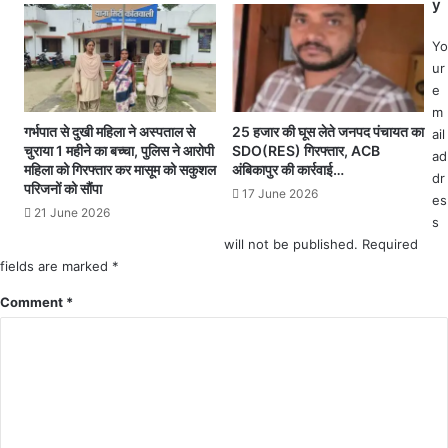
री
y
से
चौ़
ह
की
Yo
वा
अ
ur
ई
न्त
e
प
र्ग
m
ट्टी
त
गर्भपात से दुखी महिला ने अस्पताल से
25 हजार की घूस लेते जनपद पंचायत का
ail
रो
पो
चुराया 1 महीने का बच्चा, पुलिस ने आरोपी
SDO(RES) गिरफ्तार, ACB
ad
ड
महिला को गिरफ्तार कर मासूम को सकुशल
अंबिकापुर की कार्रवाई…
डि
dr
त
परिजनों को सौंपा
पा
17 June 2026
es
क
ह
21 June 2026
बा
s
ल्का
ल
will not be published.
Required
प
कों
fields are marked
*
ट
द्वा
वा
Comment
*
रा
री
स
अ
ड़
नु
क
ज
नि
सि
र्मा
न्हा
ण
4