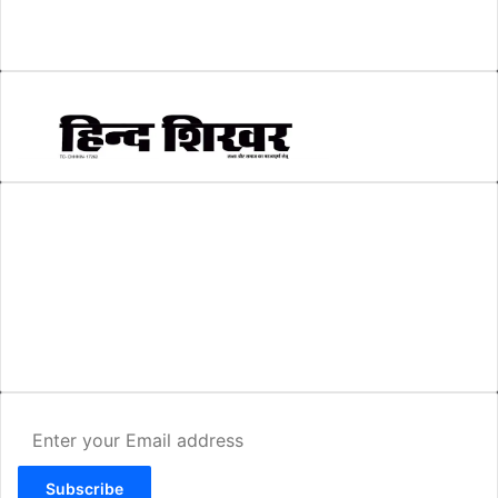
स्वरोजगार
(6)
AMIT SHRIWASTAVA
(Editor)
Hind Shikhar
Add - Akashwani Chowk, Ambikapur, Distt- Surguja, C.G. Pin no.-
497001
Mo. No. - 9479235154
Email - hindshikhar@gmail.com
Enter
your
Email
address