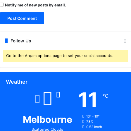
र
Notify me of new posts by email.
की
का
र्य
वा
ही
Follow Us
Go to the Arqam options page to set your social accounts.
Weather
11
℃
Melbourne
13º - 10º
78%
0.52 km/h
Scattered Clouds