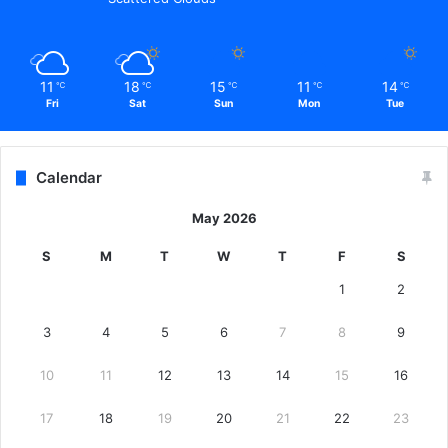
11
18
15
11
14
℃
℃
℃
℃
℃
Fri
Sat
Sun
Mon
Tue
Calendar
May 2026
S
M
T
W
T
F
S
1
2
3
4
5
6
7
8
9
10
11
12
13
14
15
16
17
18
19
20
21
22
23