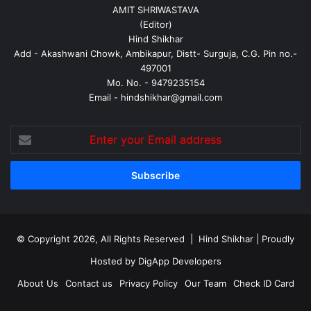
AMIT SHRIWASTAVA
(Editor)
Hind Shikhar
Add - Akashwani Chowk, Ambikapur, Distt- Surguja, C.G. Pin no.-
497001
Mo. No. - 9479235154
Email - hindshikhar@gmail.com
Enter
your
Email
address
© Copyright 2026, All Rights Reserved |
Hind Shikhar
| Proudly
Hosted by
DigApp Developers
About Us
Contact us
Privacy Policy
Our Team
Check ID Card