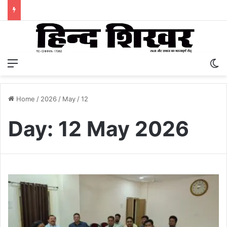
Menu
S
Home
/
2026
/
May
/
12
Day:
12 May 2026