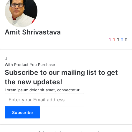
Amit Shrivastava
I
Y
X
F
W
n
o
a
e
s
u
c
b
t
T
e
s
With Product You Purchase
a
u
b
i
Subscribe to our mailing list to get
g
b
o
t
r
e
o
e
the new updates!
a
k
m
Lorem ipsum dolor sit amet, consectetur.
E
n
t
e
r
y