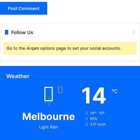
क
र्मी
प
हुं
चे
Follow Us
Go to the Arqam options page to set your social accounts.
Weather
14
℃
Melbourne
14º - 10º
65%
3.17 km/h
Light Rain