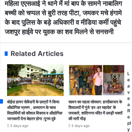
o
म
महिला एएसआई ने थाने में मां बाप के सामने नाबालिग
u
हि
बच्ची को चप्पल से बुरी तरह पीटा, जमकर मचे हंगामे
r
ला
E
ए
के बाद पुलिस के बड़े अधिकारी व मीडिया कर्मी पहुंचे
m
ए
ज
जशपुर हाईवे पर युवक का शव मिलने से सनसनी
a
स
श
i
आ
पु
l
ई
र
a
ने
Related Articles
हा
d
था
ई
d
ने
वे
r
में
L
प
e
मां
e
र
s
बा
a
यु
s
प
v
व
के
e
क
सा
बोईदा हायर सेकेंडरी के छात्रों ने किया
सावन का पहला सोमवार: हरदीबाजार के
a
का
म
औद्योगिक भ्रमण , अध्यापन के साथ
शिवालयों में गूंजे ‘हर-हर महादेव’ के
R
श
विद्यार्थियों को कौशल विकास व औद्योगिक
जयकारे, शांतिनगर मंदिर में उमड़ी भक्तों
ने
e
व
जानकारी देना बेहतर होगा :पूनम दुबे
की भारी भीड़
ना
pl
मि
बा
3 days ago
3 days ago
y
ल
लि