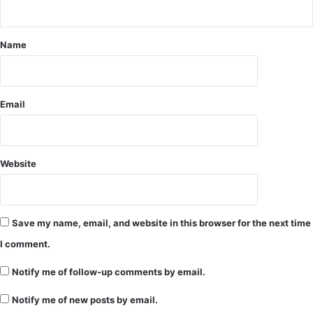
चे
हं
गा
Name
मे
के
बा
द
Email
पु
लि
स
के
Website
ब
ड़े
अ
धि
Save my name, email, and website in this browser for the next time
का
I comment.
री
व
Notify me of follow-up comments by email.
मी
डि
Notify me of new posts by email.
या