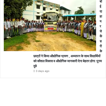
बो
ई
दा
हा
य
र
से
कें
ड
री
के
छात्रों ने किया औद्योगिक भ्रमण , अध्यापन के साथ विद्यार्थियों
को कौशल विकास व औद्योगिक जानकारी देना बेहतर होगा :पूनम
दुबे
3 days ago