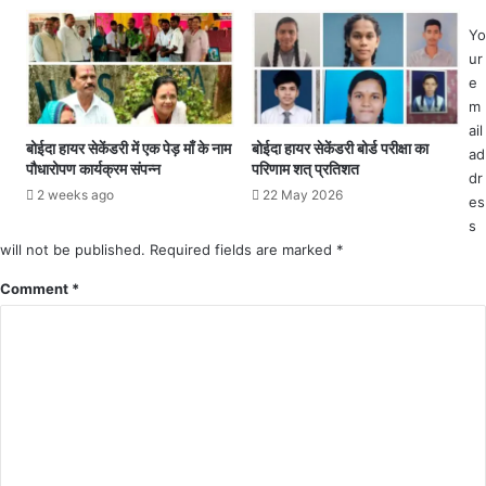
ने
ग
से
Yo
ब
स
ur
च्ची
न
e
को
स
m
च
नी
ail
प्प
बोईदा हायर सेकेंडरी में एक पेड़ माँ के नाम
बोईदा हायर सेकेंडरी बोर्ड परीक्षा का
ad
ल
पौधारोपण कार्यक्रम संपन्न
परिणाम शत् प्रतिशत
dr
से
2 weeks ago
22 May 2026
es
बु
s
री
will not be published.
त
Required fields are marked
*
र
Comment
*
ह
पी
टा
,
ज
म
क
र
म