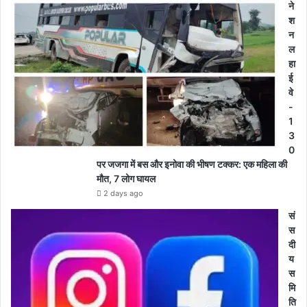
ने
श
न
ल
हा
ई
वे
-
1
3
0
पर जजगा में बस और इनोवा की भीषण टक्कर: एक महिला की
मौत, 7 लोग घायल
2 days ago
सं
स
दी
य
स
मि
ति