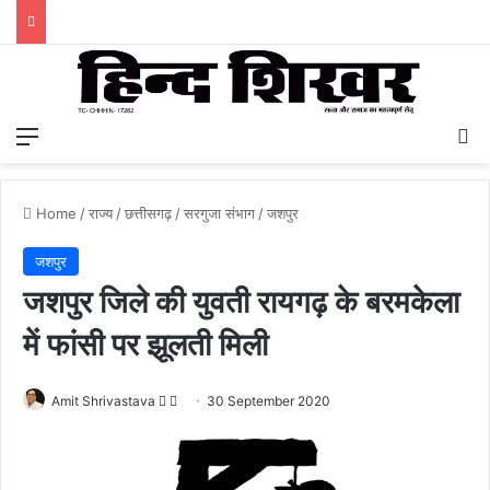
Menu
S
Home
/
राज्य
/
छत्तीसगढ़
/
सरगुजा संभाग
/
जशपुर
जशपुर
जशपुर जिले की युवती रायगढ़ के बरमकेला
में फांसी पर झूलती मिली
Amit Shrivastava
F
S
30 September 2020
o
e
l
n
l
d