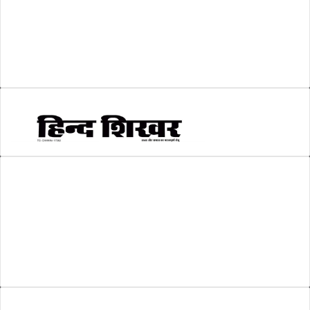
सकारात्मक खबर
(2)
सम्पादकीय
(6)
स्वरोजगार
(6)
AMIT SHRIWASTAVA
(Editor)
Hind Shikhar
Add - Akashwani Chowk, Ambikapur, Distt- Surguja, C.G. Pin no.-
497001
Mo. No. - 9479235154
Email - hindshikhar@gmail.com
Enter