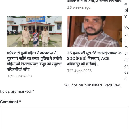
अधिक का माल जब्त, 2 तस्कर गिरफ्तार
र
उ
e
से
न
3 weeks ago
pl
सि
,
y
ने
शा
मा
म
Yo
हॉ
7
ur
ल
ब
e
खु
जे
m
लें
त
गर्भपात से दुखी महिला ने अस्पताल से
25 हजार की घूस लेते जनपद पंचायत का
ail
गे
क
चुराया 1 महीने का बच्चा, पुलिस ने आरोपी
SDO(RES) गिरफ्तार, ACB
ad
,
खु
महिला को गिरफ्तार कर मासूम को सकुशल
अंबिकापुर की कार्रवाई…
dr
स्कू
लें
परिजनों को सौंपा
17 June 2026
es
लों
गी
21 June 2026
s
के
दु
लि
will not be published.
Required
का
ए
fields are marked
ने
*
1
.
Comment
*
5
.
अ
दे
क्टू
खें
ब
आ
र
दे