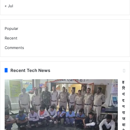
« Jul
Popular
Recent
Comments
Recent Tech News
ह
रि
नं
द
न
रा
ज
वा