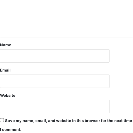
के
श
बा
द
फै
स
ला
Name
Email
Website
Save my name, email, and website in this browser for the next time
I comment.