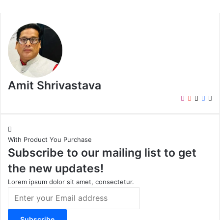
Amit Shrivastava
I
Y
X
F
W
n
o
a
e
s
u
c
b
t
T
e
s
With Product You Purchase
a
u
b
i
Subscribe to our mailing list to get
g
b
o
t
r
e
o
e
the new updates!
a
k
m
Lorem ipsum dolor sit amet, consectetur.
E
n
t