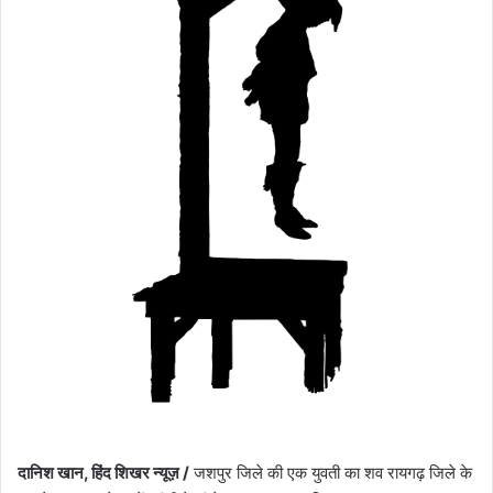
o
a
w
n
o
e
n
m
X
a
i
l
दानिश खान, हिंद शिखर न्यूज़ /
जशपुर जिले की एक युवती का शव रायगढ़ जिले के