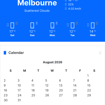
Melbourne
18º - 11º
52%
4.02 km/h
Scattered Clouds
17
12
12
12
14
℃
℃
℃
℃
℃
Sat
Sun
Mon
Tue
Wed
Calendar
August 2026
S
M
T
W
T
F
S
1
2
3
4
5
6
7
8
9
10
11
12
13
14
15
16
17
18
19
20
21
22
23
24
25
26
27
28
29
30
31