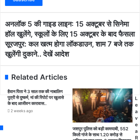
e
r
y
o
अ
अनलॉक 5 की गाइड लाइन: 15 अक्टूबर से सिनेमा
u
न
हॉल खुलेंगे, स्कूलों के लिए 15 अक्टूबर के बाद फैसला
r
लॉ
E
क
सू
सूरजपुर: कल खत्म होगा लॉकडाउन, शाम 7 बजे तक
m
5
र
खुलेंगी दुकाने.. देखें आदेश
a
की
ज
i
गा
पु
l
इ
र
a
ड
:
Related Articles
d
ला
क
d
इ
ल
हैवान पिता ने 3 साल तक की नाबालिग
r
न
ख
पुत्री से दुष्कर्म, मां की रिपोर्ट पर खुलासे
L
e
:
त्म
के बाद आजीवन कारावास..
e
s
1
हो
2 weeks ago
a
s
5
गा
v
अ
लॉ
e
क्टू
क
जशपुर पुलिस को बड़ी कामयाबी, 552
a
ब
डा
किलो गांजे के साथ 1.20 करोड़ से
R