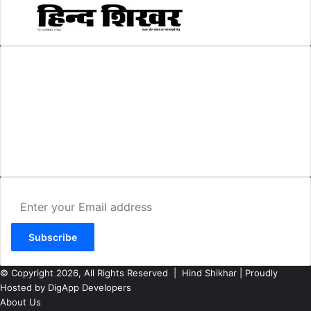
AMIT SHRIWASTAVA
(Editor)
Hind Shikhar
Add - Akashwani Chowk, Ambikapur, Distt- Surguja, C.G. Pin no.-
497001
Mo. No. - 9479235154
Email - hindshikhar@gmail.com
Enter
your
Email
address
© Copyright 2026, All Rights Reserved |
Hind Shikhar
| Proudly
Hosted by
DigApp Developers
About Us