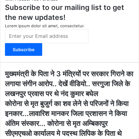
Subscribe to our mailing list to get
g
b
o
t
r
e
o
e
the new updates!
a
k
m
Lorem ipsum dolor sit amet, consectetur.
E
n
t
e
r
y
o
मु
मुख्यमंत्री के पिता ने 3 मंत्रियों पर सरकार गिराने का
u
ख्य
लगाया संगीन आरोप.. देखें वीडियो.. सरगुजा जिले के
r
मं
E
त्री
लखनपुर प्रवास पर थे नंद कुमार बघेल
m
के
को
कोरोना से मृत बुजुर्ग का शव लेने से परिजनों ने किया
a
पि
रो
i
ता
इनकार...लावारिश मानकर जिला प्रशासन ने किया
ना
l
ने
से
अंतिम संस्कार... कोरोना से मृत अम्बिकापुर
a
3
मृ
d
मं
सीएमएचओ कार्यालय मे पदस्थ लिपिक के पिता थे
त
d
त्रि