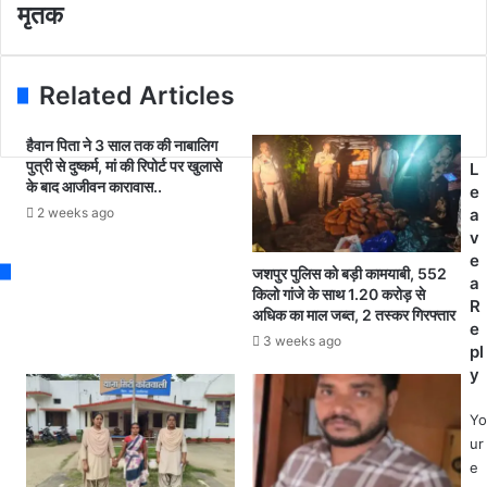
बु
मृतक
r
यों
जु
e
प
र्ग
s
र
का
s
स
Related Articles
श
र
व
का
ले
हैवान पिता ने 3 साल तक की नाबालिग
र
पुत्री से दुष्कर्म, मां की रिपोर्ट पर खुलासे
ने
L
गि
के बाद आजीवन कारावास..
से
e
रा
प
2 weeks ago
a
ने
रि
v
का
ज
e
ल
जशपुर पुलिस को बड़ी कामयाबी, 552
नों
a
गा
किलो गांजे के साथ 1.20 करोड़ से
ने
R
या
अधिक का माल जब्त, 2 तस्कर गिरफ्तार
कि
e
सं
3 weeks ago
या
pl
गी
इ
y
न
न
आ
का
Yo
रो
र
ur
प
.
e
.
.