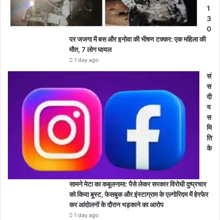
1
3
0
पर जजगा में बस और इनोवा की भीषण टक्कर: एक महिला की
मौत, 7 लोग घायल
1 day ago
सं
स
दी
य
स
मि
ति
के
सामने मेटा का कबूलनामा: पैसे लेकर सरकार विरोधी दुष्प्रचार
को किया बूस्ट, फेसबुक और इंस्टाग्राम के एल्गोरिदम में हेरफेर
कर आंदोलनों के दौरान भड़काने का आरोप
1 day ago