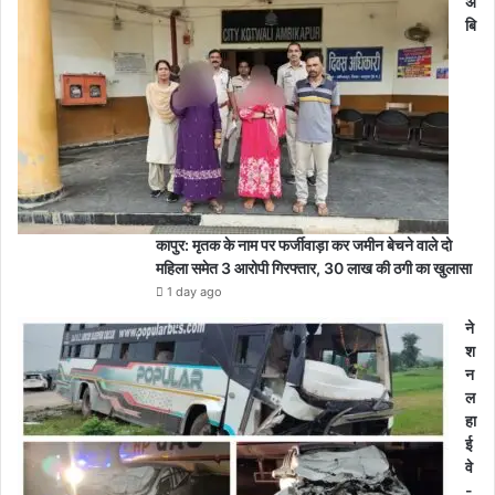
अं
बि
कापुर: मृतक के नाम पर फर्जीवाड़ा कर जमीन बेचने वाले दो
महिला समेत 3 आरोपी गिरफ्तार, 30 लाख की ठगी का खुलासा
1 day ago
ने
श
न
ल
हा
ई
वे
-