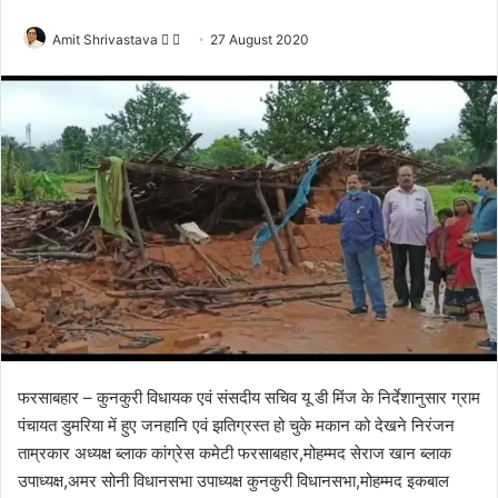
Amit Shrivastava
F
S
27 August 2020
o
e
l
n
l
d
o
a
w
n
o
e
n
m
X
a
i
l
फरसाबहार – कुनकुरी विधायक एवं संसदीय सचिव यू डी मिंज के निर्देशानुसार ग्राम
पंचायत डुमरिया में हुए जनहानि एवं झतिग्रस्त हो चुके मकान को देखने निरंजन
ताम्रकार अध्यक्ष ब्लाक कांग्रेस कमेटी फरसाबहार,मोहम्मद सेराज खान ब्लाक
उपाध्यक्ष,अमर सोनी विधानसभा उपाध्यक्ष कुनकुरी विधानसभा,मोहम्मद इकबाल