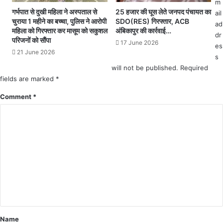
m
.
.
गर्भपात से दुखी महिला ने अस्पताल से
25 हजार की घूस लेते जनपद पंचायत का
ail
दे
ला
चुराया 1 महीने का बच्चा, पुलिस ने आरोपी
SDO(RES) गिरफ्तार, ACB
ad
खें
महिला को गिरफ्तार कर मासूम को सकुशल
अंबिकापुर की कार्रवाई…
वा
dr
वी
परिजनों को सौंपा
रि
17 June 2026
डि
es
श
21 June 2026
यो
s
मा
.
will not be published.
Required
न
.
fields are marked
*
क
स
र
Comment
*
र
जि
गु
ला
जा
प्र
जि
शा
ले
स
के
न
ल
ने
ख
कि
न
या
पु
अं
र
ति
प्र
Name
म