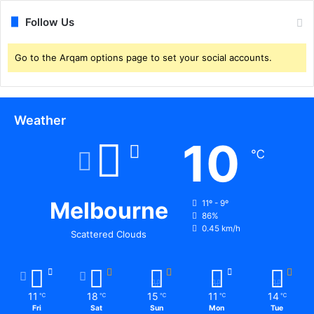
च
ओ
Follow Us
का
र्या
Go to the Arqam options page to set your social accounts.
ल
य
मे
प
Weather
द
स्थ
10
लि
℃
पि
क
के
Melbourne
11º - 9º
पि
86%
ता
0.45 km/h
Scattered Clouds
थे
मृ
त
क
11
18
15
11
14
℃
℃
℃
℃
℃
Fri
Sat
Sun
Mon
Tue