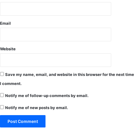
वा
सं
स
स्का
प
र
र
.
Email
थे
.
नं
.
द
को
कु
रो
Website
मा
ना
र
से
ब
मृ
घे
त
Save my name, email, and website in this browser for the next time
ल
अ
I comment.
म्बि
का
Notify me of follow-up comments by email.
पु
र
Notify me of new posts by email.
सी
ए
म
ए