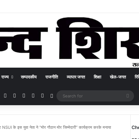
राज्य
सम्पादकीय
राजनीति
व्यापार जगत
शिक्षा
खेल-जगत
रिक
Facebook
X
YouTube
Instagram
WhatsApp
Switch skin
Sea
for
Ch
 NSUI के इस युवा नेता ने “मोर गौठान मोर जिम्मेदारी” कार्यक्रम करके मनाया