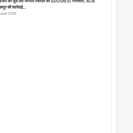
o
हजार की घूस लेते जनपद पंचायत का SDO(RES) गिरफ्तार, ACB
s
कापुर की कार्रवाई…
e
 June 2026