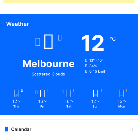
Weather
12
℃
Melbourne
13º - 10º
84%
0.45 km/h
Scattered Clouds
12
16
16
12
13
℃
℃
℃
℃
℃
Thu
Fri
Sat
Sun
Mon
Calendar