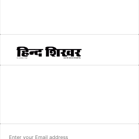
सकारात्मक खबर
(2)
सम्पादकीय
(6)
स्वरोजगार
(6)
AMIT SHRIWASTAVA
(Editor)
Hind Shikhar
Add - Akashwani Chowk, Ambikapur, Distt- Surguja, C.G. Pin no.-
497001
Mo. No. - 9479235154
Email - hindshikhar@gmail.com
Enter