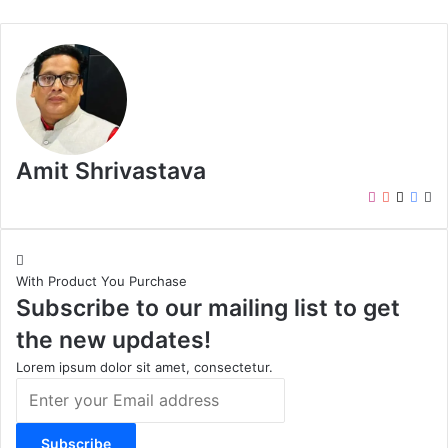
Amit Shrivastava
I
Y
X
F
W
n
o
a
e
s
u
c
b
t
T
e
s
With Product You Purchase
a
u
b
i
Subscribe to our mailing list to get
g
b
o
t
r
e
o
e
the new updates!
a
k
m
Lorem ipsum dolor sit amet, consectetur.
E
n
t