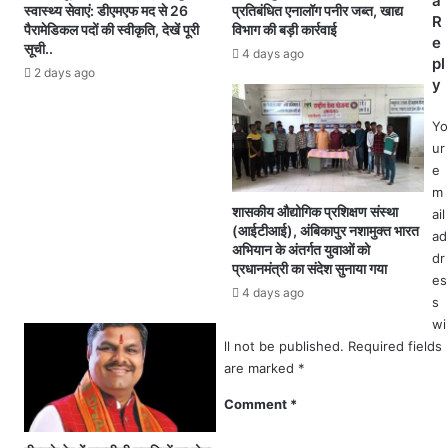
a
स्वास्थ्य सेवाएं: डीएमएफ मद से 26
प्रतिबंधित एनालॉग पनीर जब्त, खाद्य
म
यु
R
पैरामेडिकल पदों की स्वीकृति, देखें पूरी
विभाग की बड़ी कार्रवाई
री
वा
e
सूची..
4 days ago
ज
ने
pl
2 days ago
मि
ता
y
ले
ने
“
Yo
मो
ur
र
e
गौ
m
ठा
शासकीय औद्योगिक प्रशिक्षण संस्था
ail
न
(आईटीआई), अंबिकापुर नशामुक्त भारत
ad
अभियान के अंतर्गत युवाओं को
मो
dr
प्रधानमंत्री का संदेश सुनाया गया
र
es
जि
4 days ago
s
म्मे
wi
दा
ll not be published.
Required fields
री
are marked
*
”
का
Comment
*
र्य
क्र