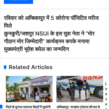
e
r
y
o
र
रविवार को अम्बिकापुर में 5 कोरोना पॉजिटिव मरीज
u
वि
मिले
r
वा
E
र
कु
कुनकुरी/जशपुर NSUI के इस युवा नेता ने “मोर
m
को
न
गौठान मोर जिम्मेदारी” कार्यक्रम करके मनाया
a
अ
कु
i
म्बि
री
मुख्यमंत्री भूपेश बघेल का जन्मदिन
l
का
/
a
पु
ज
d
र
श
Related Articles
d
में
पु
r
5
र
e
को
N
s
रो
S
L
s
ना
U
e
पॉ
I
a
जि
के
v
टि
इ
e
जिले के दूरस्थ स्वास्थ्य केंद्रों में सुधरेगी
अम्बिकापुर: राजहंस ट्रेवल्स की बस से
व
स