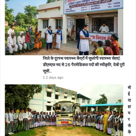
जिले के दूरस्थ स्वास्थ्य केंद्रों में सुधरेगी स्वास्थ्य सेवाएं:
डीएमएफ मद से 26 पैरामेडिकल पदों की स्वीकृति, देखें पूरी
सूची..
2 days ago
बो
ई
दा
हा
य
र
से
कें