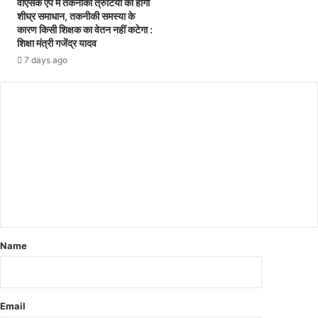
वीएसके ऐप में तकनीकी त्रुटियों का होगा
म
शीघ्र समाधान, तकनीकी समस्या के
क
कारण किसी शिक्षक का वेतन नहीं कटेगा :
र
शिक्षा मंत्री गजेंद्र यादव
के
7 days ago
म
ना
या
मु
ख्य
मं
त्री
भू
पे
श
ब
घे
Name
ल
का
ज
न्म
Email
दि