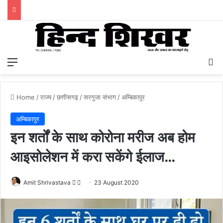
Menu
S
Home
/
राज्य
/
छत्तीसगढ़
/
सरगुजा संभाग
/
अम्बिकापुर
अम्बिकापुर
इन शर्तों के साथ कोरोना मरीज अब होम
आइसोलेशन में करा सकेंगे ईलाज…
Amit Shrivastava
F
S
23 August 2020
o
e
l
n
l
d