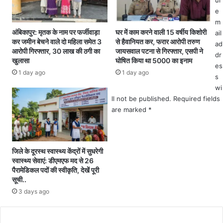
ur
मो
से
e
र
म
m
गौ
ना
अंबिकापुर: मृतक के नाम पर फर्जीवाड़ा
घर में काम करने वाली 15 वर्षीय किशोरी
ail
ठा
या
कर जमीन बेचने वाले दो महिला समेत 3
से हैवानियत कर, फरार आरोपी तरुण
ad
आरोपी गिरफ्तार, 30 लाख की ठगी का
जायसवाल पटना से गिरफ्तार, एसपी ने
न
ग
dr
खुलासा
घोषित किया था 5000 का इनाम
मो
या
es
र
क
1 day ago
1 day ago
s
जि
श्य
wi
म्मे
प
ll not be published.
Required fields
दा
ज
are marked
*
री
यं
”
ती
का
र्य
जिले के दूरस्थ स्वास्थ्य केंद्रों में सुधरेगी
क्र
स्वास्थ्य सेवाएं: डीएमएफ मद से 26
म
पैरामेडिकल पदों की स्वीकृति, देखें पूरी
क
सूची..
र
3 days ago
के
म
C
ना