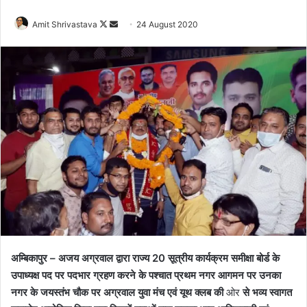
Amit Shrivastava
F
S
24 August 2020
o
e
l
n
l
d
o
a
w
n
o
e
n
m
X
a
i
l
अम्बिकापुर – अजय अग्रवाल द्वारा राज्य 20 सूत्रीय कार्यक्रम समीक्षा बोर्ड के
उपाध्यक्ष पद पर पदभार ग्रहण करने के पश्चात प्रथम नगर आगमन पर उनका
नगर के जयस्तंभ चौक पर अग्रवाल युवा मंच एवं यूथ क्लब की
ओर
से भव्य स्वागत