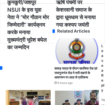
कु
कुनकुरी/जशपुर
ऋ
ऋषि पंचमी पर
u
न
षि
NSUI के इस युवा
केशरवानी समाज के
r
कु
पं
E
री
च
नेता ने “मोर गौठान मोर
द्वारा धूमधाम से मनाया
m
/
मी
जिम्मेदारी” कार्यक्रम
गया कश्यप जयंती
a
ज
प
i
श
र
Related Articles
करके मनाया
l
पु
के
a
मुख्यमंत्री भूपेश बघेल
र
श
d
N
र
L
का जन्मदिन
d
S
वा
e
r
U
नी
a
e
I
स
v
s
के
मा
e
s
कावड़ यात्रा के दौरान खरसिया रोड एवं
इ
ज
a
रामानुजगंज रोड मे भारी वाहनो के
स
के
R
आवागमन पर आज़ से प्रतिबन्ध
यु
द्वा
e
9 hours ago
वा
रा
pl
ने
धू
y
ता
म
ने
धा
Yo
“
म