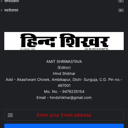
सम्पादकीय
(6)
स्वरोजगार
(6)
AMIT SHRIWASTAVA
(Editor)
Hind Shikhar
Add - Akashwani Chowk, Ambikapur, Distt- Surguja, C.G. Pin no.-
497001
Mo. No. - 9479235154
Email - hindshikhar@gmail.com
Enter
your
Email