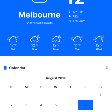
Melbourne
17º - 11º
75%
1.79 km/h
Scattered Clouds
17
12
12
11
12
℃
℃
℃
℃
℃
Sat
Sun
Mon
Tue
Wed
Calendar
August 2026
S
M
T
W
T
F
S
1
2
3
4
5
6
7
8