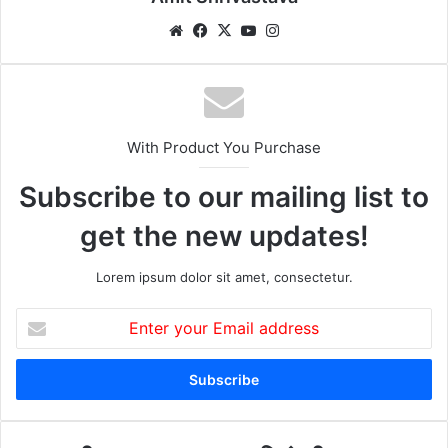
We
Fa
X
Yo
Ins
bsi
ce
uT
tag
te
bo
ub
ra
ok
e
m
With Product You Purchase
Subscribe to our mailing list to
get the new updates!
Lorem ipsum dolor sit amet, consectetur.
E
n
t
e
r
y
o