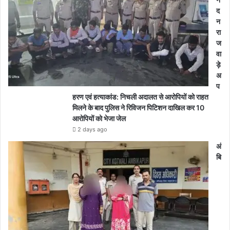
द
न
रा
ज
वा
ड़े
अ
प
हरण एवं हत्याकांड: निचली अदालत से आरोपियों को राहत
मिलने के बाद पुलिस ने रिविजन पिटिशन दाखिल कर 10
आरोपियों को भेजा जेल
2 days ago
अं
बि