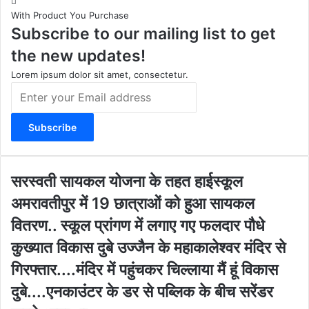
t
T
e
s
With Product You Purchase
a
u
b
i
Subscribe to our mailing list to get
g
b
o
t
r
e
o
e
the new updates!
a
k
m
Lorem ipsum dolor sit amet, consectetur.
E
n
t
e
r
y
o
स
सरस्वती सायकल योजना के तहत हाईस्कूल
u
र
अमरावतीपुर में 19 छात्राओं को हुआ सायकल
r
स्व
E
ती
वितरण.. स्कूल प्रांगण में लगाए गए फलदार पौधे
m
सा
कु
कुख्यात विकास दुबे उज्जैन के महाकालेश्वर मंदिर से
a
य
ख्या
i
क
गिरफ्तार....मंदिर में पहुंचकर चिल्लाया मैं हूं विकास
त
l
ल
वि
दुबे....एनकाउंटर के डर से पब्लिक के बीच सरेंडर
a
यो
का
d
ज