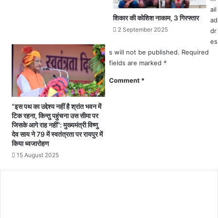
.
ओं
ail
.
को
शिकार की कोशिश नाकाम, 3 गिरफ्तार
ad
.
हु
2 September 2025
dr
.
आ
es
मं
सा
s will not be published.
Required
दि
य
र
fields are marked
*
क
में
ल
Comment
*
प
वि
हुं
त
च
“इस पथ का उद्देश्य नहीं है श्रांत भवन में
र
क
टिक रहना, किन्तु पहुंचना उस सीमा पर
ण
र
जिसके आगे राह नहीं”: मुख्यमंत्री विष्णु
.
देव साय ने 79 में स्वतंत्रता पर रायपुर में
चि
.
किया ध्वजारोहण
ल्ला
स्कू
या
15 August 2025
ल
मैं
प्रां
हूं
ग
वि
ण
का
में
स
ल
दु