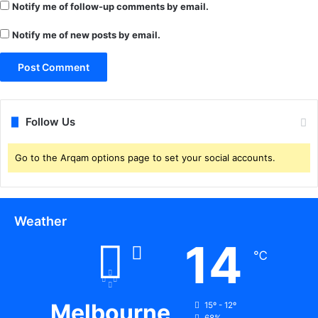
Notify me of follow-up comments by email.
स
रें
Notify me of new posts by email.
ड
र
क
र
ने
आ
Follow Us
या
था
Go to the Arqam options page to set your social accounts.
Weather
14
℃
Melbourne
15º - 12º