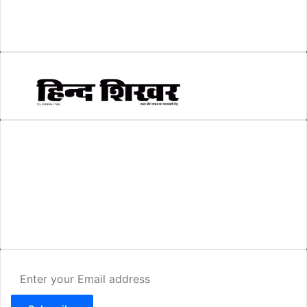
सम्पादकीय
(6)
स्वरोजगार
(6)
AMIT SHRIWASTAVA
(Editor)
Hind Shikhar
Add - Akashwani Chowk, Ambikapur, Distt- Surguja, C.G. Pin no.-
497001
Mo. No. - 9479235154
Email - hindshikhar@gmail.com
Enter
your
Email