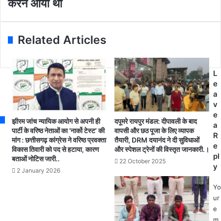
करने आया था
स
d
ना
दु
r
के
बे
e
त
उ
Related Articles
s
ह
ज्जै
s
त
न
हा
के
ई
L
म
स्कू
e
हा
ल
a
का
अ
v
ले
म
e
श्व
झीरम जांच न्यायिक आयोग से अपनी ही
दपूमरे रायपुर मंडल: दीपावली के बाद
रा
a
र
पार्टी के वरिष्ठ नेताओं का ‘नार्को टेस्ट’ की
वापसी और छठ पूजा के लिए व्यापक
व
R
मांग : छत्तीसगढ़ कांग्रेस ने वरिष्ठ प्रवक्ता
तैयारी, DRM दयानंद ने दी सुविधाओं
मं
ती
e
विकास तिवारी को पद से हटाया, कारण
और स्पेशल ट्रेनों की विस्तृत जानकारी.।
दि
पु
pl
बताओं नोटिस जारी..
र
22 October 2025
र
y
2 January 2026
से
में
गि
1
Yo
र
9
ur
फ्ता
छा
e
र
त्रा
m