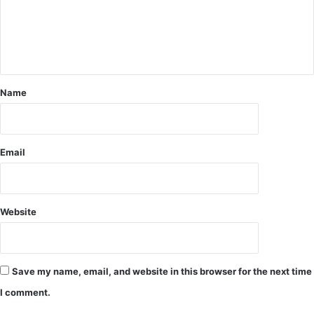
गा
बे
ए
.
ग
.
ए
.
फ
.
ल
ए
दा
Name
न
र
का
पौ
उं
धे
ट
Email
र
के
ड
र
Website
से
प
ब्लि
क
Save my name, email, and website in this browser for the next time
के
बी
I comment.
च