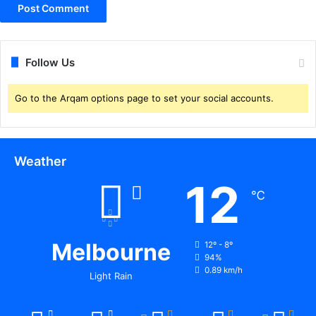
Follow Us
Go to the Arqam options page to set your social accounts.
Weather
12
℃
Melbourne
12º - 8º
94%
0.89 km/h
Light Rain