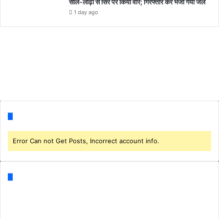
सील-लोढ़ा से सिर पर किया वार; गिरफ्तार कर भेजा गया जेल
1 day ago
Follow us
Error Can not Get Posts, Incorrect account info.
Categories
Business
(1)
CORONA
(3)