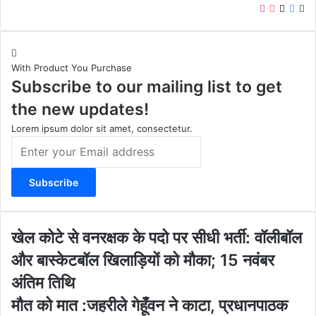
I
Y
X
F
W
n
o
a
e
s
u
c
b
t
T
e
s
With Product You Purchase
a
u
b
i
Subscribe to our mailing list to get
g
b
o
t
r
e
o
e
the new updates!
a
k
m
Lorem ipsum dolor sit amet, consectetur.
E
n
t
e
r
y
o
खे
खेल कोटे से वनरक्षक के पदो पर सीधी भर्ती: वॉलीबॉल
u
ल
और बास्केटबॉल खिलाड़ियों को मौका; 15 नवंबर
r
को
E
टे
अंतिम तिथि
m
से
मौ
मौत को मात :जहरीले गेहूँवन ने काटा, प्रधानपाठक
a
व
त