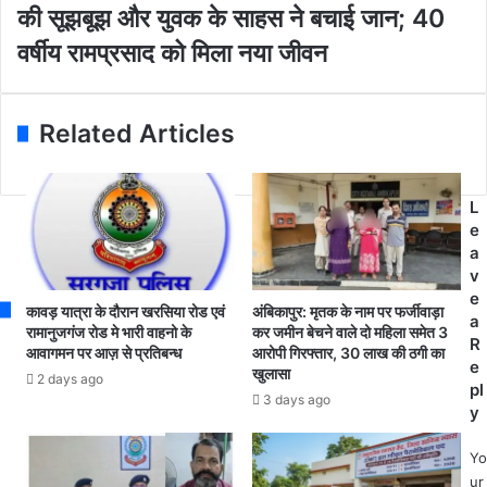
i
न
की सूझबूझ और युवक के साहस ने बचाई जान; 40
को
l
र
मा
वर्षीय रामप्रसाद को मिला नया जीवन
a
क्ष
त
d
क
:
d
के
ज
r
प
Related Articles
ह
e
दो
री
s
प
ले
s
र
गे
L
सी
हूँ
e
धी
व
a
भ
न
v
र्ती
ने
e
:
कावड़ यात्रा के दौरान खरसिया रोड एवं
अंबिकापुर: मृतक के नाम पर फर्जीवाड़ा
का
a
वॉ
रामानुजगंज रोड मे भारी वाहनो के
कर जमीन बेचने वाले दो महिला समेत 3
टा
R
ली
आवागमन पर आज़ से प्रतिबन्ध
आरोपी गिरफ्तार, 30 लाख की ठगी का
,
e
खुलासा
बॉ
2 days ago
प्र
pl
ल
3 days ago
धा
y
औ
न
र
पा
Yo
बा
ठ
ur