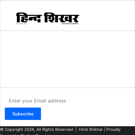
AMIT SHRIWASTAVA
(Editor)
Hind Shikhar
Add - Akashwani Chowk, Ambikapur, Distt- Surguja, C.G. Pin no.-
497001
Mo. No. - 9479235154
Email - hindshikhar@gmail.com
Enter
your
Email
address
© Copyright 2026, All Rights Reserved |
Hind Shikhar
| Proudly