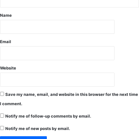
;
थि
4
Name
0
व
र्षी
य
रा
Email
म
प्र
सा
द
Website
को
मि
ला
न
Save my name, email, and website in this browser for the next time
या
I comment.
जी
व
Notify me of follow-up comments by email.
न
Notify me of new posts by email.