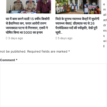
स्के
क
e
ट
की
m
बॉ
सू
ail
ल
झ
घर में काम करने वाली 15 वर्षीय किशोरी
जिले के दूरस्थ स्वास्थ्य केंद्रों में सुधरेगी
ad
खि
से हैवानियत कर, फरार आरोपी तरुण
स्वास्थ्य सेवाएं: डीएमएफ मद से 26
बू
dr
ला
जायसवाल पटना से गिरफ्तार, एसपी ने
पैरामेडिकल पदों की स्वीकृति, देखें पूरी
झ
es
ड़ि
घोषित किया था 5000 का इनाम
सूची..
औ
यों
s
3 days ago
5 days ago
र
को
wi
यु
मौ
ll
व
का
not be published.
Required fields are marked
*
क
;
के
Comment
*
1
सा
5
ह
न
स
वं
ने
ब
ब
र
चा
अं
ई
ति
जा
म
न
ति