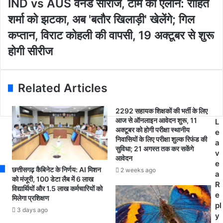
I
IND vs AUS वनडे सीरीज, टीम का ऐलान: रोहित
a
शि
N
i
व
शर्मा को झटका, अब 'बतौर खिलाड़ी' खेलेंगे; गिल
D
l
लिं
v
कप्तान, विराट कोहली की वापसी, 19 अक्टूबर से शुरू
a
ग
s
d
प
होगी सीरीज
A
d
र
U
r
मु
S
e
स्लि
व
Related Articles
s
म
न
s
यु
डे
व
2292 सहायक शिक्षकों की भर्ती के लिए
सी
क
आज से ऑनलाइन आवेदन शुरू, 11
L
री
अक्टूबर को होगी परीक्षा स्थानीय
ने
e
ज
निवासियों के लिए परीक्षा शुल्क रिफंड की
कि
a
,
सुविधा; 21 अगस्त तक कर सकेंगे
या
v
टी
आवेदन
पे
e
म
छत्तीसगढ़ कैबिनेट के निर्णय: AI मिशन
2 weeks ago
शा
a
का
को मंजूरी, 100 डेटा लैब में 6 लाख
ब
R
विद्यार्थियों और 1.5 लाख कर्मचारियों को
ऐ
,
e
मिलेगा प्रशिक्षण
ला
आ
pl
न
3 days ago
ह
y
: