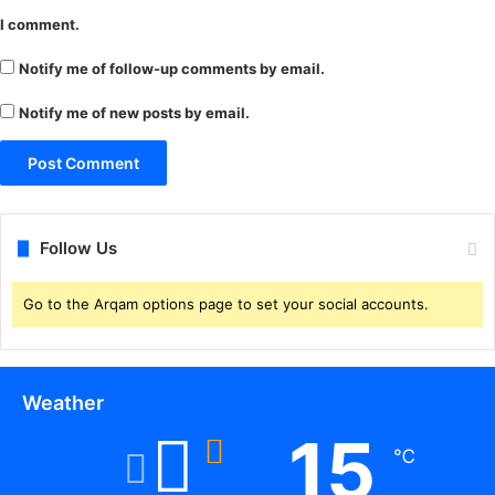
9
अ
I comment.
क्टू
Notify me of follow-up comments by email.
ब
र
Notify me of new posts by email.
से
शु
रू
हो
गी
सी
Follow Us
री
ज
Go to the Arqam options page to set your social accounts.
Weather
15
℃