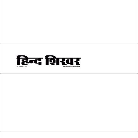
श्री रामलला प्राण प्रतिष्ठा
(3)
सकारात्मक खबर
(2)
सम्पादकीय
(6)
स्वरोजगार
(6)
AMIT SHRIWASTAVA
(Editor)
Hind Shikhar
Add - Akashwani Chowk, Ambikapur, Distt- Surguja, C.G. Pin no.-
497001
Mo. No. - 9479235154
Email - hindshikhar@gmail.com