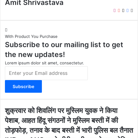
Amit Shrivastava
I
Y
X
F
W
n
o
a
e
s
u
c
b
t
T
e
s
With Product You Purchase
a
u
b
i
Subscribe to our mailing list to get
g
b
o
t
r
e
o
e
the new updates!
a
k
m
Lorem ipsum dolor sit amet, consectetur.
E
n
t
e
r
y
o
शु
शुक्रवार को शिवलिंग पर मुस्लिम युवक ने किया
u
क्र
पेशाब, आहत हिंदू संगठनों ने मुस्लिम बस्ती में की
r
वा
E
र
तोड़फोड़, तनाव के बाद बस्ती में भारी पुलिस बल तैनात
m
को