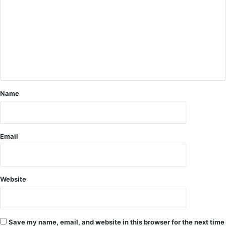
लें
व
गे
के
;
बा
गि
द
ल
ब
क
स्ती
प्ता
में
न
भा
,
री
Name
वि
पु
रा
लि
ट
स
को
ब
Email
ह
ल
ली
तै
की
ना
वा
त
Website
प
सी
,
1
Save my name, email, and website in this browser for the next time