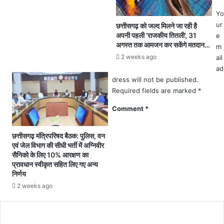
त
रो
हिं
Yo
हि
दू
ur
छत्तीसगढ़ को जल्द मिलने जा रही है
त
सं
अपनी पहली ‘राजकीय तितली’, 31
e
श
ग
अगस्त तक आमजन कर सकेंगे मतदान…
m
र्मा
ठ
2 weeks ago
ail
को
नों
ad
झ
ने
dress will not be published.
ट
मु
Required fields are marked
*
का
स्लि
,
म
Comment
*
अ
ब
ब
स्ती
'
छत्तीसगढ़ मंत्रिपरिषद बैठक: पुलिस, वन
में
ब
एवं जेल विभाग की सीधी भर्ती में अग्निवीर
की
तौ
सैनिको के लिए 10% आरक्षण का
तो
प्रावधान स्वीकृत सहित लिए गए अन्य
र
ड़
निर्णय
खि
फो
ला
2 weeks ago
ड़
ड़ी
,
'
त
खे
ना