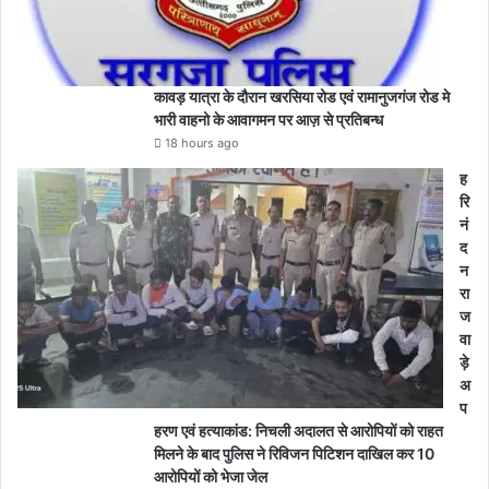
कावड़ यात्रा के दौरान खरसिया रोड एवं रामानुजगंज रोड मे
भारी वाहनो के आवागमन पर आज़ से प्रतिबन्ध
18 hours ago
ह
रि
नं
द
न
रा
ज
वा
ड़े
अ
प
हरण एवं हत्याकांड: निचली अदालत से आरोपियों को राहत
मिलने के बाद पुलिस ने रिविजन पिटिशन दाखिल कर 10
आरोपियों को भेजा जेल