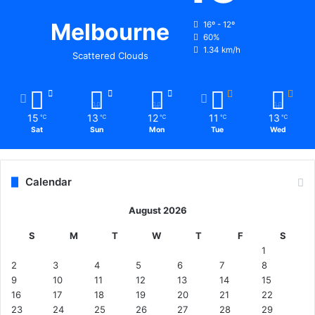
Melbourne
16º - 12º
60%
1.34 km/h
Scattered Clouds
15
13
12
11
13
℃
℃
℃
℃
℃
Sat
Sun
Mon
Tue
Wed
Calendar
August 2026
S
M
T
W
T
F
S
1
2
3
4
5
6
7
8
9
10
11
12
13
14
15
16
17
18
19
20
21
22
23
24
25
26
27
28
29