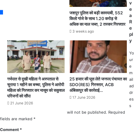
s
हा
v
नि
s
द
e
र्मा
जशपुर पुलिस को बड़ी कामयाबी, 552
सा
a
ण
किलो गांजे के साथ 1.20 करोड़ से
,
R
का
अधिक का माल जब्त, 2 तस्कर गिरफ्तार
डी
e
र्य
3 weeks ago
जे
pl
का
प
y
हु
र
आ
डां
भू
Yo
स
मि
ur
क
पू
e
र
ज
m
ते
न
गर्भपात से दुखी महिला ने अस्पताल से
25 हजार की घूस लेते जनपद पंचायत का
ail
हु
चुराया 1 महीने का बच्चा, पुलिस ने आरोपी
SDO(RES) गिरफ्तार, ACB
ad
महिला को गिरफ्तार कर मासूम को सकुशल
अंबिकापुर की कार्रवाई…
ए
dr
परिजनों को सौंपा
कि
17 June 2026
es
शो
21 June 2026
s
र
will not be published.
Required
की
fields are marked
*
मौ
त
Comment
*