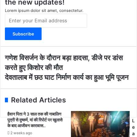
the new updates!
a
k
m
Lorem ipsum dolor sit amet, consectetur.
E
n
t
e
r
y
o
ग
गणेश विसर्जन के दौरान बड़ा हादसा, डीजे पर डांस
u
णे
करते हुए किशोर की मौत
r
श
E
वि
दे
देवतालाब में छठ घाट निर्माण कार्य का हुआ भूमि पूजन
m
स
व
a
र्ज
ता
i
न
ला
Related Articles
l
के
ब
a
दौ
में
d
रा
हैवान पिता ने 3 साल तक की नाबालिग
छ
d
पुत्री से दुष्कर्म, मां की रिपोर्ट पर खुलासे
न
L
ठ
के बाद आजीवन कारावास..
r
ब
e
घा
e
ड़ा
2 weeks ago
a
ट