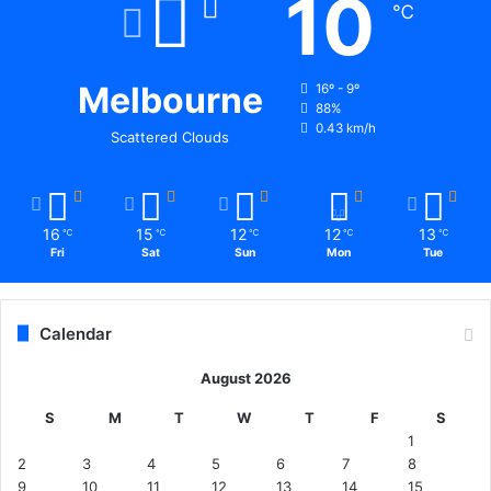
10
℃
Melbourne
16º - 9º
88%
0.43 km/h
Scattered Clouds
16
15
12
12
13
℃
℃
℃
℃
℃
Fri
Sat
Sun
Mon
Tue
Calendar
August 2026
S
M
T
W
T
F
S
1
2
3
4
5
6
7
8
9
10
11
12
13
14
15