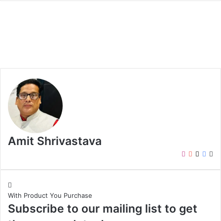
Amit Shrivastava
I
Y
X
F
W
n
o
a
e
s
u
c
b
t
T
e
s
With Product You Purchase
a
u
b
i
Subscribe to our mailing list to get
g
b
o
t
r
e
o
e