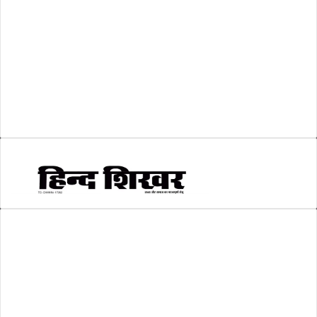
शिक्षा
(146)
श्री रामलला प्राण प्रतिष्ठा
(3)
सकारात्मक खबर
(2)
सम्पादकीय
(6)
स्वरोजगार
(6)
AMIT SHRIWASTAVA
(Editor)
Hind Shikhar
Add - Akashwani Chowk, Ambikapur, Distt- Surguja, C.G. Pin no.-
497001
Mo. No. - 9479235154