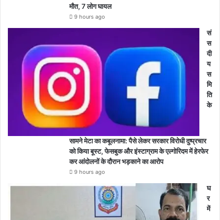
मौत, 7 लोग घायल
9 hours ago
सं
स
दी
य
स
मि
ति
के
सामने मेटा का कबूलनामा: पैसे लेकर सरकार विरोधी दुष्प्रचार
को किया बूस्ट, फेसबुक और इंस्टाग्राम के एल्गोरिदम में हेरफेर
कर आंदोलनों के दौरान भड़काने का आरोप
9 hours ago
घ
र
में