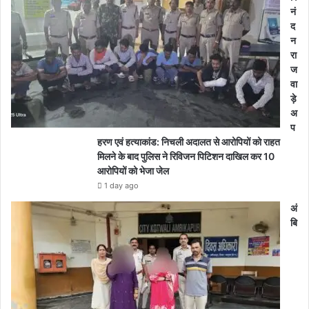
नं
द
न
रा
ज
वा
ड़े
अ
प
हरण एवं हत्याकांड: निचली अदालत से आरोपियों को राहत
मिलने के बाद पुलिस ने रिविजन पिटिशन दाखिल कर 10
आरोपियों को भेजा जेल
1 day ago
अं
बि