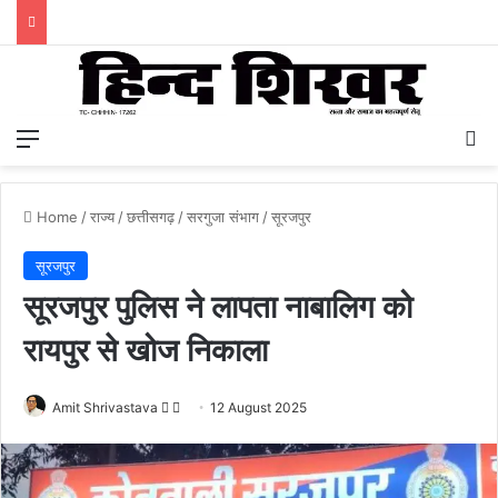
Menu
S
Home
/
राज्य
/
छत्तीसगढ़
/
सरगुजा संभाग
/
सूरजपुर
सूरजपुर
सूरजपुर पुलिस ने लापता नाबालिग को
रायपुर से खोज निकाला
Amit Shrivastava
F
S
12 August 2025
o
e
l
n
l
d