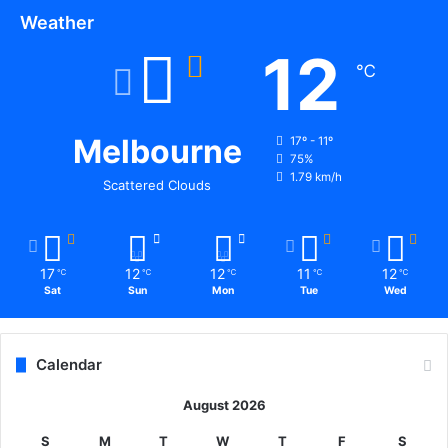
Weather
12
℃
Melbourne
17º - 11º
75%
1.79 km/h
Scattered Clouds
17
12
12
11
12
℃
℃
℃
℃
℃
Sat
Sun
Mon
Tue
Wed
Calendar
August 2026
S
M
T
W
T
F
S