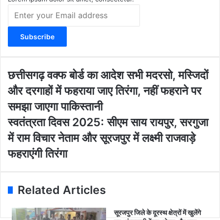
E
n
t
e
r
y
o
छ
छत्तीसगढ़ वक्फ बोर्ड का आदेश सभी मदरसो, मस्जिदों
u
त्ती
और दरगाहों में फहराया जाए तिरंगा, नहीं फहराने पर
r
स
E
ग
समझा जाएगा पाकिस्तानी
m
ढ़
स्व
स्वतंत्रता दिवस 2025: सीएम साय रायपुर, सरगुजा
a
व
तं
i
क्फ
में राम विचार नेताम और सूरजपुर में लक्ष्मी राजवाड़े
त्र
l
बो
ता
फहराएंगी तिरंगा
a
र्ड
दि
d
का
व
d
आ
स
r
दे
Related Articles
2
e
श
0
s
स
2
सूरजपुर जिले के दूरस्थ क्षेत्रों में खुलेंगे
s
भी