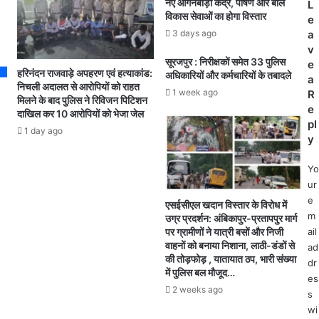
नए आंगनबाड़ी केंद्र, पोषण और बाल
5
L
म
विकास सेवाओं का होगा विस्तार
:
e
द
सी
3 days ago
a
र
ए
v
सो
सूरजपुर : निरीक्षकों समेत 33 पुलिस
म
e
,
हरिनंदन राजवाड़े अपहरण एवं हत्याकांड:
अधिकारियों और कर्मचारियों के तबादले
सा
a
म
निचली अदालत से आरोपियों को राहत
1 week ago
य
R
स्जि
मिलने के बाद पुलिस ने रिविजन पिटिशन
रा
e
दाखिल कर 10 आरोपियों को भेजा जेल
दों
य
pl
औ
1 day ago
पु
y
र
र
द
,
Yo
र
स
ur
गा
र
e
हों
एसईसीएल खदान विस्तार के विरोध में
गु
m
उग्र प्रदर्शन: अंबिकापुर-प्रतापपुर मार्ग
में
जा
ail
पर ग्रामीणों ने यात्री बसों और निजी
फ
में
वाहनों को बनाया निशाना, लाठी-डंडों से
ad
ह
रा
की तोड़फोड़ , यातायात ठप, भारी संख्या
dr
रा
में पुलिस बल मौजूद…
म
es
या
वि
2 weeks ago
जा
s
चा
ए
wi
र