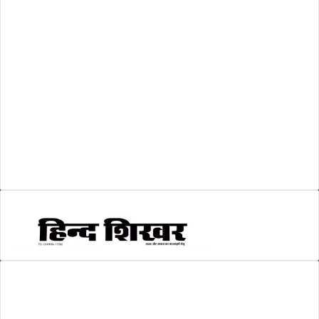
शासकीय
(105)
लोकसभा चुनाव 2024
(1)
व्यापार जगत
(5)
शिक्षा
(146)
श्री रामलला प्राण प्रतिष्ठा
(3)
सकारात्मक खबर
(2)
सम्पादकीय
(6)
स्वरोजगार
(6)
AMIT SHRIWASTAVA
(Editor)
Hind Shikhar