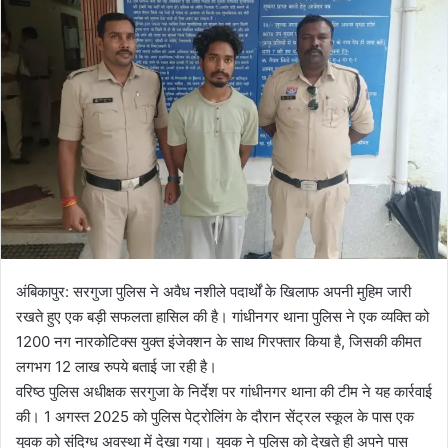
l
n
l
d
o
a
w
n
o
e
n
m
X
a
i
l
अंबिकापुर: सरगुजा पुलिस ने अवैध नशीले पदार्थों के खिलाफ अपनी मुहिम जारी
रखते हुए एक बड़ी सफलता हासिल की है। गांधीनगर थाना पुलिस ने एक व्यक्ति को
1200 नग नारकोटिक्स युक्त इंजेक्शन के साथ गिरफ्तार किया है, जिसकी कीमत
लगभग 12 लाख रुपये बताई जा रही है।
वरिष्ठ पुलिस अधीक्षक सरगुजा के निर्देश पर गांधीनगर थाना की टीम ने यह कार्रवाई
की। 1 अगस्त 2025 को पुलिस पेट्रोलिंग के दौरान सेंट्रल स्कूल के पास एक
युवक को संदिग्ध अवस्था में देखा गया। युवक ने पुलिस को देखते ही अपने पास