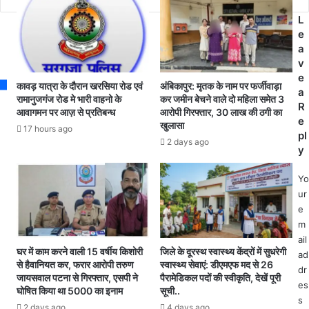
r
गि
त्रा
L
e
र
वा
e
s
फ्ता
स
a
s
र
अ
v
दो
धी
e
न
क्षि
कावड़ यात्रा के दौरान खरसिया रोड एवं
अंबिकापुर: मृतक के नाम पर फर्जीवाड़ा
a
नों
का
रामानुजगंज रोड मे भारी वाहनो के
कर जमीन बेचने वाले दो महिला समेत 3
R
आवागमन पर आज़ से प्रतिबन्ध
आरोपी गिरफ्तार, 30 लाख की ठगी का
को
ने
e
खुलासा
ए
स
17 hours ago
pl
न
र
2 days ago
y
आ
का
ई
री
Yo
ए
क्वा
ur
को
र्ट
e
र्ट
र
m
से
में
ail
मि
ल
घर में काम करने वाली 15 वर्षीय किशोरी
जिले के दूरस्थ स्वास्थ्य केंद्रों में सुधरेगी
ad
ली
गा
से हैवानियत कर, फरार आरोपी तरुण
स्वास्थ्य सेवाएं: डीएमएफ मद से 26
dr
स
ई
जायसवाल पटना से गिरफ्तार, एसपी ने
पैरामेडिकल पदों की स्वीकृति, देखें पूरी
es
श
फां
घोषित किया था 5000 का इनाम
सूची..
s
र्त
सी
2 days ago
4 days ago