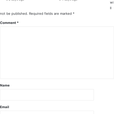
ज
wi
मा
ll
न
not be published.
Required fields are marked
*
त
Comment
*
Name
Email