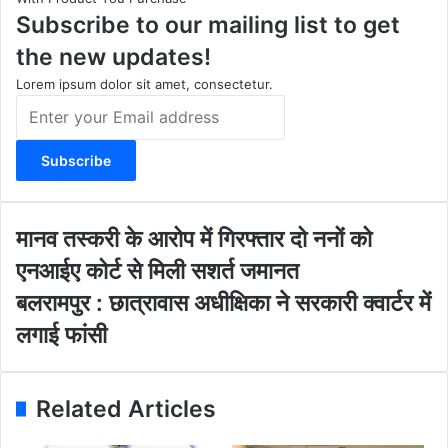
Subscribe to our mailing list to get
g
b
o
t
r
e
o
e
the new updates!
a
k
m
Lorem ipsum dolor sit amet, consectetur.
E
n
t
e
r
y
o
मा
मानव तस्करी के आरोप में गिरफ्तार दो ननों को
u
न
एनआईए कोर्ट से मिली सशर्त जमानत
r
व
E
त
ब
बलरामपुर : छात्रावास अधीक्षिका ने सरकारी क्वार्टर में
m
स्क
ल
लगाई फांसी
a
री
रा
i
के
म
l
आ
पु
a
रो
र
Related Articles
d
प
:
d
में
छा