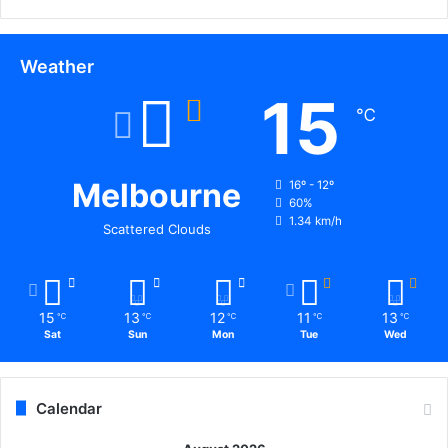
Weather
15
℃
Melbourne
16º - 12º
60%
1.34 km/h
Scattered Clouds
15
13
12
11
13
℃
℃
℃
℃
℃
Sat
Sun
Mon
Tue
Wed
Calendar