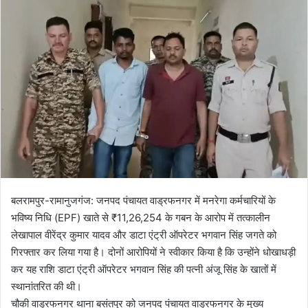
l
n
l
d
o
a
w
n
o
e
n
m
X
a
i
l
बलरामपुर-रामानुजगंज: जनपद पंचायत वाड्रफनगर में मनरेगा कर्मचारियों के
भविष्य निधि (EPF) खाते से ₹11,26,254 के गबन के आरोप में तत्कालीन
लेखापाल वीरेंद्र कुमार यादव और डाटा एंट्री ऑपरेटर भगवान सिंह जगते को
गिरफ्तार कर लिया गया है। दोनों आरोपियों ने स्वीकार किया है कि उन्होंने धोखाधड़ी
कर यह राशि डाटा एंट्री ऑपरेटर भगवान सिंह की पत्नी अंजू सिंह के खातों में
स्थानांतरित की थी।
चौकी वाड्रफनगर थाना बसंतपुर को जनपद पंचायत वाड्रफनगर के मुख्य