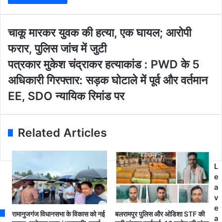
r
y
o
चा
चाकू मारकर युवक की हत्या, एक घायल; आरोपी
u
कू
फरार, पुलिस जांच में जुटी
r
मा
E
र
प
पत्रकार मुकेश चंद्राकर हत्याकांड : PWD के 5
m
क
त्र
अधिकारी गिरफ्तार: सड़क घोटाले में पूर्व और वर्तमान
a
र
का
i
यु
र
EE, SDO न्यायिक रिमांड पर
l
व
मु
a
क
के
d
की
श
Related Articles
d
ह
चं
r
त्या
द्रा
e
,
क
s
ए
र
L
s
क
ह
e
घा
त्या
a
य
कां
v
ल
ड
e
रामानुजगंज विधानसभा के विकास को नई
बलरामपुर पुलिस और ओडिशा STF की
;
:
a