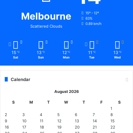
Melbourne
15º - 12º
63%
0.89 km/h
Scattered Clouds
15
13
12
11
13
℃
℃
℃
℃
℃
Sat
Sun
Mon
Tue
Wed
Calendar
August 2026
S
M
T
W
T
F
S
1
2
3
4
5
6
7
8
9
10
11
12
13
14
15
16
17
18
19
20
21
22