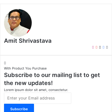
Amit Shrivastava
I
Y
X
F
W
n
o
a
e
s
u
c
b
t
T
e
s
With Product You Purchase
a
u
b
i
Subscribe to our mailing list to get
g
b
o
t
r
e
o
e
the new updates!
a
k
m
Lorem ipsum dolor sit amet, consectetur.
E
n
t
e