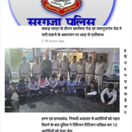
कावड़ यात्रा के दौरान खरसिया रोड एवं रामानुजगंज रोड मे
भारी वाहनो के आवागमन पर आज़ से प्रतिबन्ध
18 hours ago
ह
रि
नं
द
न
रा
ज
वा
ड़े
अ
प
हरण एवं हत्याकांड: निचली अदालत से आरोपियों को राहत
मिलने के बाद पुलिस ने रिविजन पिटिशन दाखिल कर 10
आरोपियों को भेजा जेल