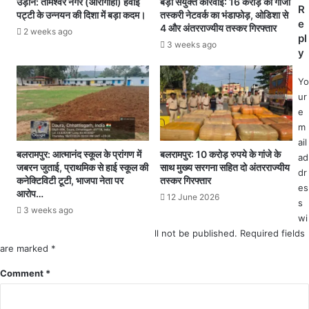
उड़ान: तामेश्वर नगर (आरागाही) हवाई
बड़ी संयुक्त कार्रवाई: 16 करोड़ की गांजा
आ
P
R
पट्टी के उन्नयन की दिशा में बड़ा कदम।
तस्करी नेटवर्क का भंडाफोड़, ओडिशा से
रो
W
e
4 और अंतरराज्यीय तस्कर गिरफ्तार
2 weeks ago
पी
D
pl
3 weeks ago
फ
के
y
रा
5
र
अ
Yo
,
धि
ur
पु
का
e
लि
री
m
स
गि
ail
जां
र
बलरामपुर: आत्मानंद स्कूल के प्रांगण में
बलरामपुर: 10 करोड़ रुपये के गांजे के
ad
जबरन जुताई, प्राथमिक से हाई स्कूल की
साथ मुख्य सरगना सहित दो अंतरराज्यीय
च
फ्ता
dr
कनेक्टिविटी टूटी, भाजपा नेता पर
तस्कर गिरफ्तार
में
र
es
आरोप…
जु
:
12 June 2026
s
3 weeks ago
टी
स
wi
ड़
ll not be published.
Required fields
क
are marked
*
घो
टा
Comment
*
ले
में