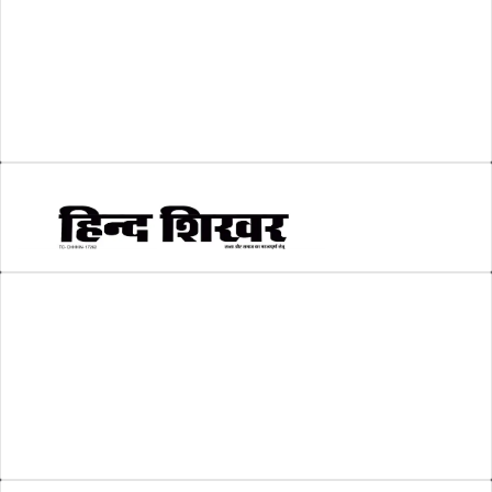
श्री रामलला प्राण प्रतिष्ठा
(3)
सकारात्मक खबर
(2)
सम्पादकीय
(6)
स्वरोजगार
(6)
AMIT SHRIWASTAVA
(Editor)
Hind Shikhar
Add - Akashwani Chowk, Ambikapur, Distt- Surguja, C.G. Pin no.-
497001
Mo. No. - 9479235154
Email - hindshikhar@gmail.com