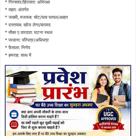
* गिरफ्तार/हिरासत: अभिरक्षा
* तहत: अंतर्गत
* जख्मी, मजरूब: चोट/घाव घायल/आहत
* दस्तयाब: खोज लेना/बरामद
* मौका ए वारदात: घटना स्थल
* परवाना: परिपत्र/अधिपत्र
* फैसला: निर्णय
* हमराह: साथ में