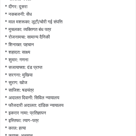
* दीगर: दूसरा
* नकबजनी: सेंध
* माल मशरूका: लूटी/चोरी गई संपत्ति
* मुचलका: व्यक्तिगत बंध पत्र
* रोजनामचा: सामान्य दैनिकी
* शिनाख्त: पहचान
* शहादत: साक्ष्य
* शुमार: गणना
* सजायाफ्ता: दंड प्राप्त
* सरगना: मुखिया
* सुराग: खोज
* साजिश: षडयंत्र
* अदालत दिवानी: सिविल न्यायालय
* फौजदारी अदालत: दांडिक न्यायालय
* इकरार नामा: प्रतिज्ञापन
* इस्तिफा: त्याग-पत्र
* कत्ल: हत्या
* कयास: अनुमान