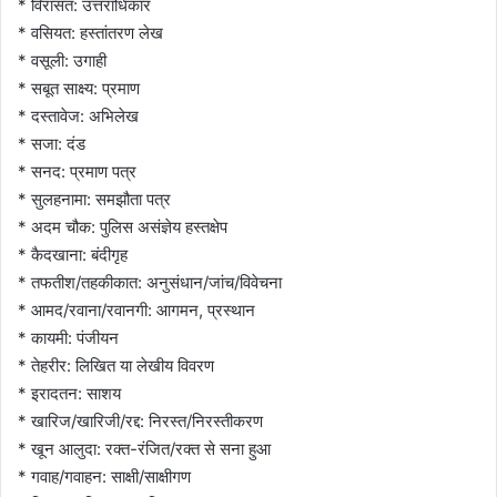
* विरासत: उत्तराधिकार
* वसियत: हस्तांतरण लेख
* वसूली: उगाही
* सबूत साक्ष्य: प्रमाण
* दस्तावेज: अभिलेख
* सजा: दंड
* सनद: प्रमाण पत्र
* सुलहनामा: समझौता पत्र
* अदम चौक: पुलिस असंज्ञेय हस्तक्षेप
* कैदखाना: बंदीगृह
* तफतीश/तहकीकात: अनुसंधान/जांच/विवेचना
* आमद/रवाना/रवानगी: आगमन, प्रस्थान
* कायमी: पंजीयन
* तेहरीर: लिखित या लेखीय विवरण
* इरादतन: साशय
* खारिज/खारिजी/रद्द: निरस्त/निरस्तीकरण
* खून आलुदा: रक्त-रंजित/रक्त से सना हुआ
* गवाह/गवाहन: साक्षी/साक्षीगण