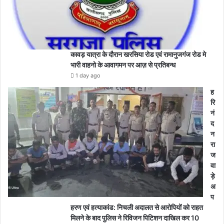
कावड़ यात्रा के दौरान खरसिया रोड एवं रामानुजगंज रोड मे
भारी वाहनो के आवागमन पर आज़ से प्रतिबन्ध
1 day ago
ह
रि
नं
द
न
रा
ज
वा
ड़े
अ
प
हरण एवं हत्याकांड: निचली अदालत से आरोपियों को राहत
मिलने के बाद पुलिस ने रिविजन पिटिशन दाखिल कर 10