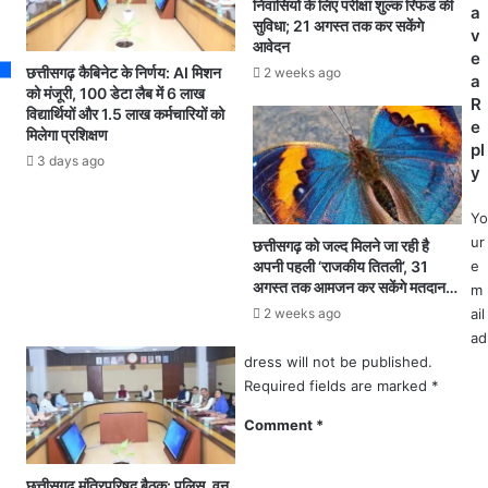
ति
निवासियों के लिए परीक्षा शुल्क रिफंड की
a
s
ब
क्र
सुविधा; 21 अगस्त तक कर सकेंगे
v
ल
म
आवेदन
e
पं
ण
छत्तीसगढ़ कैबिनेट के निर्णय: AI मिशन
2 weeks ago
a
प
वि
को मंजूरी, 100 डेटा लैब में 6 लाख
R
विद्यार्थियों और 1.5 लाख कर्मचारियों को
की
रो
e
मिलेगा प्रशिक्षण
हु
धी
pl
ई
अ
3 days ago
y
चो
भि
री
या
Yo
जां
न
ur
छत्तीसगढ़ को जल्द मिलने जा रही है
च
:
अपनी पहली ‘राजकीय तितली’, 31
e
में
2
अगस्त तक आमजन कर सकेंगे मतदान…
m
जु
5
2 weeks ago
ail
टी
ठे
ad
पु
ले
dress will not be published.
लि
औ
Required fields are marked
*
स
र
स
Comment
*
र
का
री
छत्तीसगढ़ मंत्रिपरिषद बैठक: पुलिस, वन