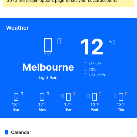
Go to the Arqam options page to set your social accounts.
Weather
12
℃
Melbourne
13º - 8º
70%
1.34 km/h
Light Rain
13
12
12
13
13
℃
℃
℃
℃
℃
Sun
Mon
Tue
Wed
Thu
Calendar