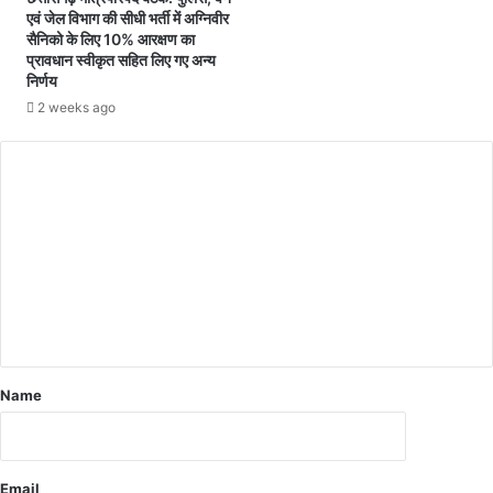
ज
एवं जेल विभाग की सीधी भर्ती में अग्निवीर
सैनिको के लिए 10% आरक्षण का
मी
प्रावधान स्वीकृत सहित लिए गए अन्य
न
निर्णय
प
2 weeks ago
र
ब
ने
अ
वै
ध
शे
ड
ह
टा
ए
ग
ए
Name
Email