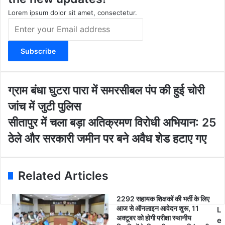
a
k
m
Lorem ipsum dolor sit amet, consectetur.
E
n
t
e
r
y
o
ग्रा
ग्राम बंधा घुटरा पारा में समरसीबल पंप की हुई चोरी
u
म
जांच में जुटी पुलिस
r
बं
E
धा
सी
सीतापुर में चला बड़ा अतिक्रमण विरोधी अभियान: 25
m
घु
ता
ठेले और सरकारी जमीन पर बने अवैध शेड हटाए गए
a
ट
पु
i
रा
र
l
पा
में
a
रा
च
Related Articles
d
में
ला
d
स
ब
2292 सहायक शिक्षकों की भर्ती के लिए
r
म
ड़ा
आज से ऑनलाइन आवेदन शुरू, 11
L
e
र
अ
अक्टूबर को होगी परीक्षा स्थानीय
e
s
सी