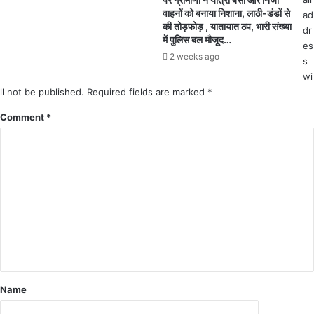
झु
वाहनों को बनाया निशाना, लाठी-डंडों से
ad
ल
की तोड़फोड़ , यातायात ठप, भारी संख्या
dr
से
में पुलिस बल मौजूद…
es
2 weeks ago
s
wi
ll not be published.
Required fields are marked
*
Comment
*
Name