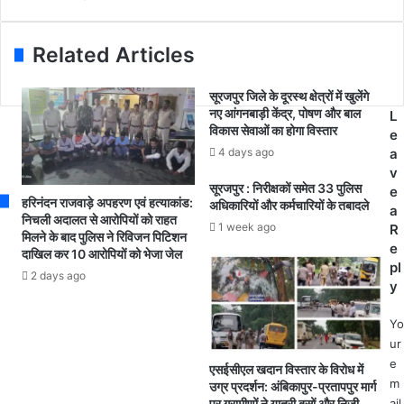
E
क्ट्री
m
में
a
ऑ
Related Articles
i
क्सी
l
ज
सूरजपुर जिले के दूरस्थ क्षेत्रों में खुलेंगे
a
न
नए आंगनबाड़ी केंद्र, पोषण और बाल
L
d
सि
विकास सेवाओं का होगा विस्तार
e
d
लें
4 days ago
a
r
ड
v
e
र
सूरजपुर : निरीक्षकों समेत 33 पुलिस
e
s
फ
हरिनंदन राजवाड़े अपहरण एवं हत्याकांड:
अधिकारियों और कर्मचारियों के तबादले
a
s
टा
निचली अदालत से आरोपियों को राहत
1 week ago
R
मिलने के बाद पुलिस ने रिविजन पिटिशन
,
e
दाखिल कर 10 आरोपियों को भेजा जेल
मा
pl
लि
2 days ago
y
क
की
Yo
मौ
ur
त
e
एसईसीएल खदान विस्तार के विरोध में
;
m
उग्र प्रदर्शन: अंबिकापुर-प्रतापपुर मार्ग
4
ail
पर ग्रामीणों ने यात्री बसों और निजी