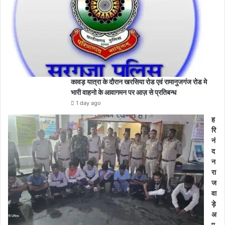
कावड़ यात्रा के दौरान खरसिया रोड एवं रामानुजगंज रोड मे
भारी वाहनो के आवागमन पर आज़ से प्रतिबन्ध
1 day ago
ह
रि
नं
द
न
रा
ज
वा
ड़े
अ
प