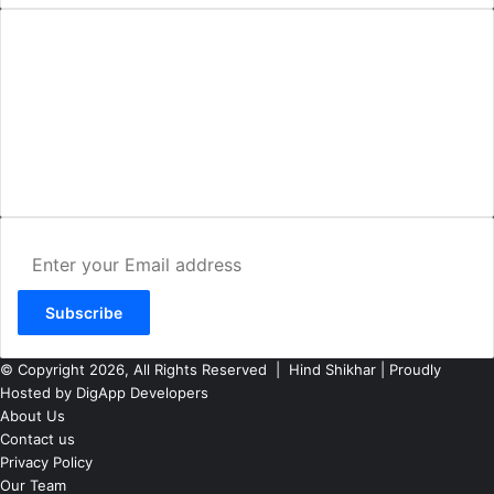
AMIT SHRIWASTAVA
(Editor)
Hind Shikhar
Add - Akashwani Chowk, Ambikapur, Distt- Surguja, C.G. Pin no.-
497001
Mo. No. - 9479235154
Email - hindshikhar@gmail.com
Enter
your
Email
address
© Copyright 2026, All Rights Reserved |
Hind Shikhar
| Proudly
Hosted by
DigApp Developers
About Us
Contact us
Privacy Policy
Our Team