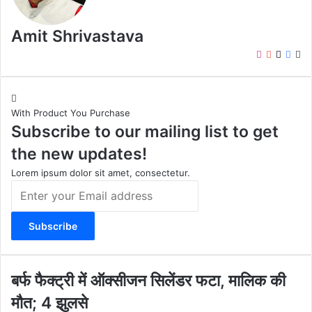
Amit Shrivastava
I
Y
X
F
W
n
o
a
e
s
u
c
b
t
T
e
s
With Product You Purchase
a
u
b
i
Subscribe to our mailing list to get
g
b
o
t
r
e
o
e
the new updates!
a
k
m
Lorem ipsum dolor sit amet, consectetur.
E
n
t
e
r
y
o
ब
बर्फ फैक्ट्री में ऑक्सीजन सिलेंडर फटा, मालिक की
u
र्फ
मौत; 4 झुलसे
r
फै