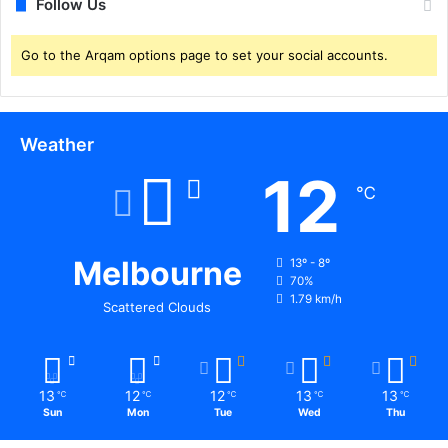
Follow Us
Go to the Arqam options page to set your social accounts.
Weather
12
℃
Melbourne
13º - 8º
70%
1.79 km/h
Scattered Clouds
13
12
12
13
13
℃
℃
℃
℃
℃
Sun
Mon
Tue
Wed
Thu