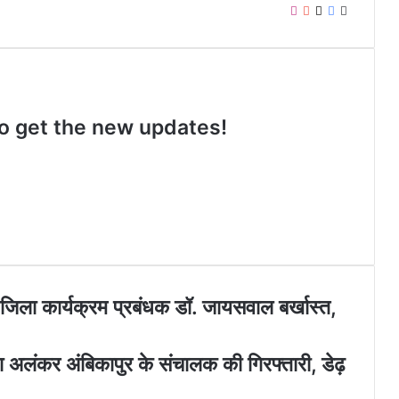
I
Y
X
F
W
n
o
a
e
s
u
c
b
t
T
e
s
a
u
b
i
g
b
o
t
 to get the new updates!
r
e
o
e
a
k
m
े जिला कार्यक्रम प्रबंधक डॉ. जायसवाल बर्खास्त,
 अलंकर अंबिकापुर के संचालक की गिरफ्तारी, डेढ़