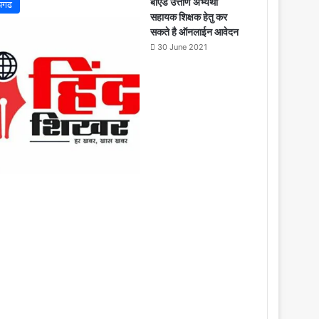
o
बीएड उत्तीर्ण अभ्यर्थी
यगढ
s
सहायक शिक्षक हेतु कर
e
सकते है ऑनलाईन आवेदन
30 June 2021