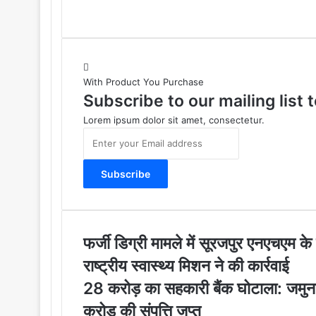
With Product You Purchase
Subscribe to our mailing list
Lorem ipsum dolor sit amet, consectetur.
E
n
t
e
r
y
o
u
फ
फर्जी डिग्री मामले में सूरजपुर एनएचएम क
r
र्जी
राष्ट्रीय स्वास्थ्य मिशन ने की कार्रवाई
E
डि
m
ग्री
2
28 करोड़ का सहकारी बैंक घोटाला: जमुना
a
मा
8
करोड़ की संपत्ति जप्त
i
म
क