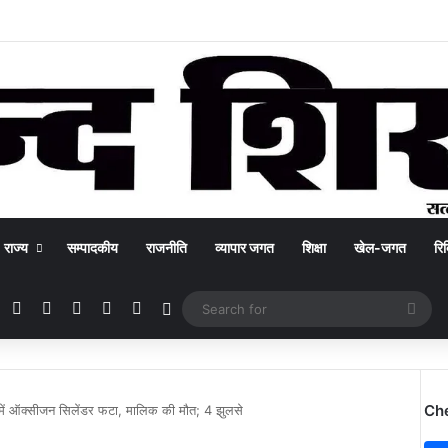
राज्य
सम्पादकीय
राजनीति
व्यापार जगत
शिक्षा
खेल-जगत
रिक
Facebook
X
YouTube
Instagram
WhatsApp
Switch skin
Sea
for
Ch
री में ऑक्सीजन सिलेंडर फटा, मालिक की मौत; 4 झुलसे