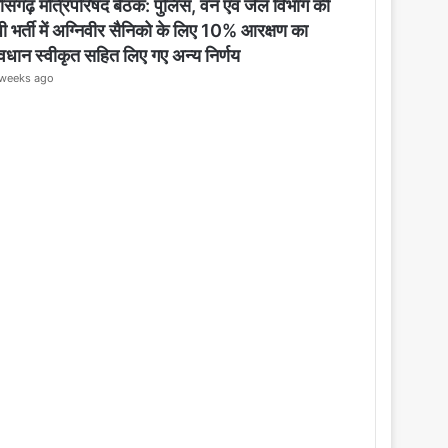
o
तीसगढ़ मंत्रिपरिषद बैठक: पुलिस, वन एवं जेल विभाग की
s
ी भर्ती में अग्निवीर सैनिको के लिए 10% आरक्षण का
e
ावधान स्वीकृत सहित लिए गए अन्य निर्णय
weeks ago