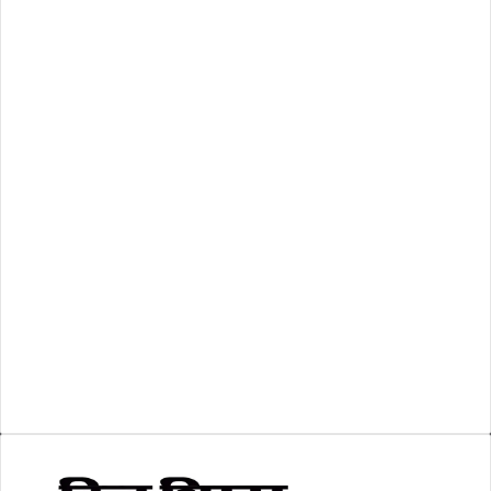
महाराष्ट्र
(20)
राष्ट्रीय
(473)
रिक्तियां
(110)
अशासकीय
(2)
शासकीय
(105)
लोकसभा चुनाव 2024
(1)
व्यापार जगत
(5)
शिक्षा
(146)
श्री रामलला प्राण प्रतिष्ठा
(3)
सकारात्मक खबर
(2)
सम्पादकीय
(6)
स्वरोजगार
(6)