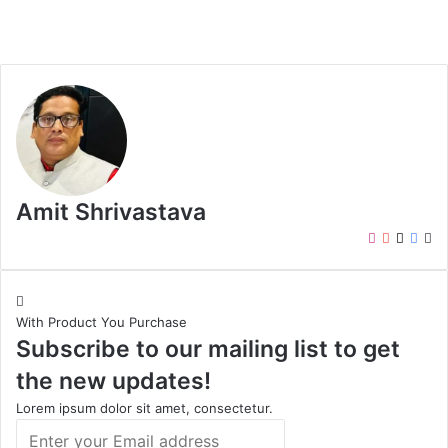
Amit Shrivastava
I
Y
X
F
W
n
o
a
e
s
u
c
b
t
T
e
s
With Product You Purchase
a
u
b
i
Subscribe to our mailing list to get
g
b
o
t
r
e
o
e
the new updates!
a
k
m
Lorem ipsum dolor sit amet, consectetur.
E