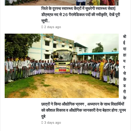
जिले के दूरस्थ स्वास्थ्य केंद्रों में सुधरेगी स्वास्थ्य सेवाएं:
डीएमएफ मद से 26 पैरामेडिकल पदों की स्वीकृति, देखें पूरी
सूची..
2 days ago
बो
ई
दा
हा
य
र
से
कें
ड
री
के
छात्रों ने किया औद्योगिक भ्रमण , अध्यापन के साथ विद्यार्थियों
को कौशल विकास व औद्योगिक जानकारी देना बेहतर होगा :पूनम
दुबे
3 days ago