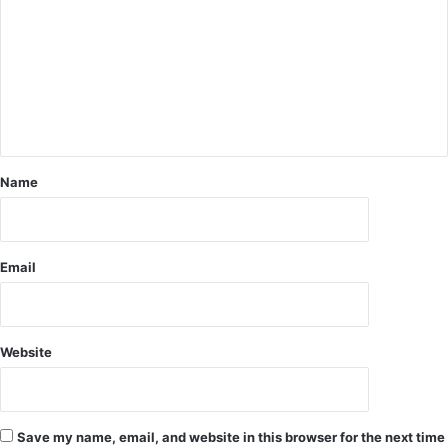
हैं
के
नि
जि
मं
म्मे
त्र
दा
ण
र
,
,
जि
दो
म्मे
षि
दा
यों
Name
र
प
अ
र
धि
हो
का
का
Email
री
र्र
मौ
वा
न
ईः
कौ
Website
शि
क
Save my name, email, and website in this browser for the next time