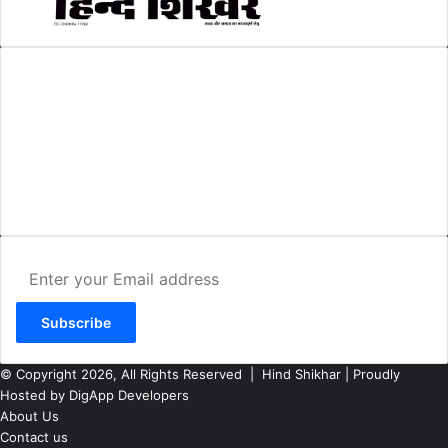
AMIT SHRIWASTAVA
(Editor)
Hind Shikhar
Add - Akashwani Chowk, Ambikapur, Distt- Surguja, C.G. Pin no.-
497001
Mo. No. - 9479235154
Email - hindshikhar@gmail.com
Enter
your
Email
address
© Copyright 2026, All Rights Reserved |
Hind Shikhar
| Proudly
Hosted by
DigApp Developers
About Us
Contact us