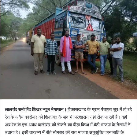
l
n
l
d
o
a
w
n
o
e
n
m
X
a
i
l
लालचंद शर्मा हिंद शिखर न्यूज़ भैयाथान।
विकासखण्ड के ग्राम पंचायत जुर में हो रहे
रेत के अवैध कारोबार को शिकायत के बाद भी प्रशासन नही रोक पा रही है। वहीं
अब रेत के इस अवैध कारोबार को रोकने का बीड़ा विपक्ष में बैठी भाजपा के नेताओं ने
उठाया है। इसी तारतम्य में बीते सोमवार की रात भाजपा अनुसूचित जनजाति के