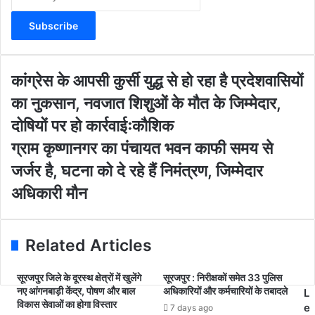
n
t
e
r
y
o
कां
कांग्रेस के आपसी कुर्सी युद्ध से हो रहा है प्रदेशवासियों
u
ग्रे
का नुकसान, नवजात शिशुओं के मौत के जिम्मेदार,
r
स
E
के
दोषियों पर हो कार्रवाईःकौशिक
m
आ
ग्रा
ग्राम कृष्णानगर का पंचायत भवन काफी समय से
a
प
म
i
सी
जर्जर है, घटना को दे रहे हैं निमंत्रण, जिम्मेदार
कृ
l
कु
ष्णा
अधिकारी मौन
a
र्सी
न
d
यु
ग
d
द्ध
र
r
से
Related Articles
का
e
हो
पं
s
र
चा
सूरजपुर जिले के दूरस्थ क्षेत्रों में खुलेंगे
सूरजपुर : निरीक्षकों समेत 33 पुलिस
s
हा
नए आंगनबाड़ी केंद्र, पोषण और बाल
अधिकारियों और कर्मचारियों के तबादले
य
L
है
विकास सेवाओं का होगा विस्तार
त
e
7 days ago
प्र