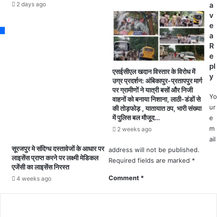
भ
2 days ago
a
दे
व
v
श
न
e
वा
का
a
सि
फी
R
यों
स
e
का
म
pl
नु
एसईसीएल खदान विस्तार के विरोध में
य
y
क
उग्र प्रदर्शन: अंबिकापुर-प्रतापपुर मार्ग
से
पर ग्रामीणों ने यात्री बसों और निजी
सा
ज
Yo
वाहनों को बनाया निशाना, लाठी-डंडों से
न
र्ज
ur
की तोड़फोड़ , यातायात ठप, भारी संख्या
,
र
में पुलिस बल मौजूद…
e
न
है
m
2 weeks ago
व
,
ail
जा
घ
सूरजपुर मे संदिग्ध दस्तावेजों के आधार पर
address will not be published.
त
ट
लाइसेंस प्राप्त करने पर लक्ष्मी मेडिकल
Required fields are marked
*
शि
एजेंसी का लाइसेंस निरस्त
ना
शु
को
Comment
*
4 weeks ago
ओं
दे
के
र
मौ
हे
त