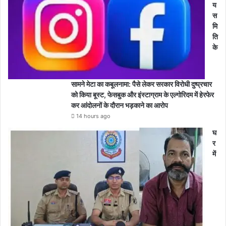
य
स
मि
ति
के
सामने मेटा का कबूलनामा: पैसे लेकर सरकार विरोधी दुष्प्रचार
को किया बूस्ट, फेसबुक और इंस्टाग्राम के एल्गोरिदम में हेरफेर
कर आंदोलनों के दौरान भड़काने का आरोप
14 hours ago
घ
र
में