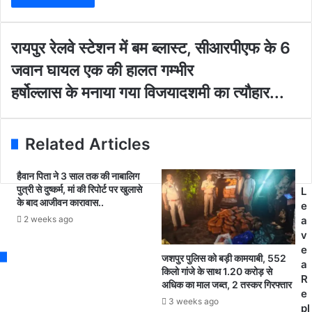
r
y
o
रा
रायपुर रेलवे स्टेशन में बम ब्लास्ट, सीआरपीएफ के 6
u
य
जवान घायल एक की हालत गम्भीर
r
पु
E
र
ह
हर्षोल्लास के मनाया गया विजयादशमी का त्यौहार...
m
रे
र्षो
a
ल
ल्ला
i
वे
स
Related Articles
l
स्टे
के
a
श
म
d
न
हैवान पिता ने 3 साल तक की नाबालिग
ना
d
पुत्री से दुष्कर्म, मां की रिपोर्ट पर खुलासे
में
L
या
के बाद आजीवन कारावास..
r
ब
e
ग
e
म
2 weeks ago
a
या
s
ब्ला
v
वि
s
स्ट
e
ज
जशपुर पुलिस को बड़ी कामयाबी, 552
,
a
या
किलो गांजे के साथ 1.20 करोड़ से
सी
R
द
अधिक का माल जब्त, 2 तस्कर गिरफ्तार
आ
e
श
3 weeks ago
र
pl
मी