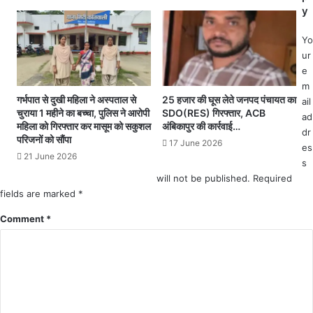
पी
y
का
ए
त्यौ
फ
हा
Yo
के
र
ur
6
.
e
ज
.
m
वा
.
गर्भपात से दुखी महिला ने अस्पताल से
25 हजार की घूस लेते जनपद पंचायत का
ail
न
चुराया 1 महीने का बच्चा, पुलिस ने आरोपी
SDO(RES) गिरफ्तार, ACB
ad
महिला को गिरफ्तार कर मासूम को सकुशल
अंबिकापुर की कार्रवाई…
घा
dr
परिजनों को सौंपा
य
17 June 2026
es
ल
21 June 2026
s
ए
will not be published.
Required
क
fields are marked
*
की
हा
Comment
*
ल
त
ग
म्भी
र