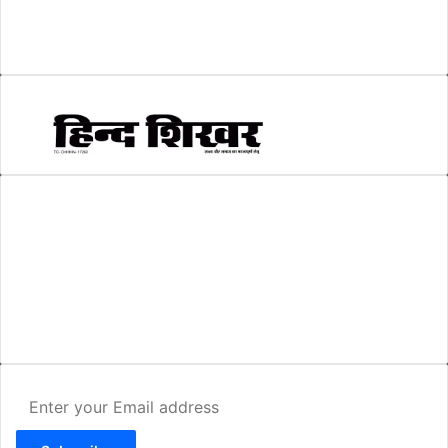
सम्पादकीय
(6)
स्वरोजगार
(6)
AMIT SHRIWASTAVA
(Editor)
Hind Shikhar
Add - Akashwani Chowk, Ambikapur, Distt- Surguja, C.G. Pin no.-
497001
Mo. No. - 9479235154
Email - hindshikhar@gmail.com
Enter
your
Email