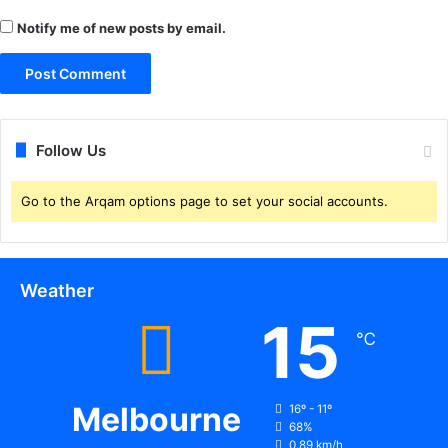
Notify me of new posts by email.
Follow Us
Go to the Arqam options page to set your social accounts.
Weather
15
℃
Melbourne
16º - 11º
68%
0.89 km/h