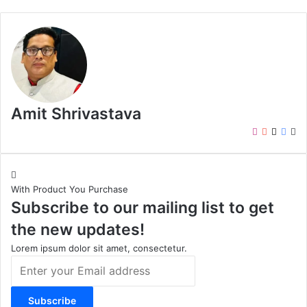
Amit Shrivastava
I
Y
X
F
W
n
o
a
e
s
u
c
b
t
T
e
s
With Product You Purchase
a
u
b
i
Subscribe to our mailing list to get
g
b
o
t
r
e
o
e
the new updates!
a
k
m
Lorem ipsum dolor sit amet, consectetur.
E
n
t
e