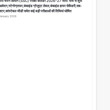
o
चारी चयन आयोग (SSC) परीक्षा कैलेंडर 2026-27 जारी: मार्च से शुरू
s
े आवेदन,स्टेनोग्राफर,कंबाइंड ग्रेजुएट लेवल,कंबाइंड हायर सेकेंडरी,सब-
e
पेक्टर,कांस्टेबल जीडी समेत कई बड़ी परीक्षाओं की तिथियां घोषित
January 2026