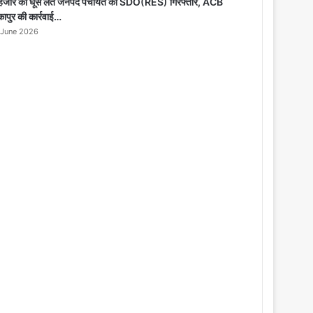
o
हजार की घूस लेते जनपद पंचायत का SDO(RES) गिरफ्तार, ACB
s
कापुर की कार्रवाई…
e
 June 2026