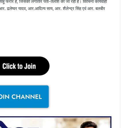
साहू फरार है, जिसकी लगातार पता-तलाश की जा रही है। विवेचना कार्यवाही
प्र.आर. ढलेष्वर यादव, आर.आदित्य साय, आर. शैलेन्द्र सिंह एवं आर. बलबीर