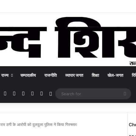
राज्य
सम्पादकीय
राजनीति
व्यापार जगत
शिक्षा
खेल-जगत
रिक
Facebook
X
YouTube
Instagram
WhatsApp
Switch skin
Sea
for
Ch
रार ठगी के आरोपी को दुलदुला पुलिस ने किया गिरफ्तार