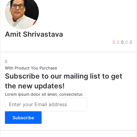
Amit Shrivastava
I
Y
X
F
W
n
o
a
e
s
u
c
b
t
T
e
s
With Product You Purchase
a
u
b
i
Subscribe to our mailing list to get
g
b
o
t
r
e
o
e
the new updates!
a
k
m
Lorem ipsum dolor sit amet, consectetur.
E
n
t
e
r
y