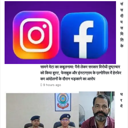
सं
स
दी
य
स
मि
ति
के
सामने मेटा का कबूलनामा: पैसे लेकर सरकार विरोधी दुष्प्रचार
को किया बूस्ट, फेसबुक और इंस्टाग्राम के एल्गोरिदम में हेरफेर
कर आंदोलनों के दौरान भड़काने का आरोप
9 hours ago
घ
र
में