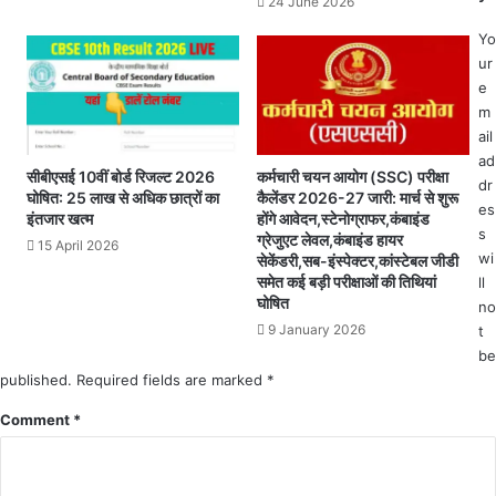
24 June 2026
का
म
क
आ
Yo
ह
यो
ur
र
जि
e
.
त
m
.
ail
ट्रै
ad
क्ट
सीबीएसई 10वीं बोर्ड रिजल्ट 2026
कर्मचारी चयन आयोग (SSC) परीक्षा
dr
र
घोषित: 25 लाख से अधिक छात्रों का
कैलेंडर 2026-27 जारी: मार्च से शुरू
es
के
इंतजार खत्म
होंगे आवेदन,स्टेनोग्राफर,कंबाइंड
s
च
ग्रेजुएट लेवल,कंबाइंड हायर
15 April 2026
पे
wi
सेकेंडरी,सब-इंस्पेक्टर,कांस्टेबल जीडी
समेत कई बड़ी परीक्षाओं की तिथियां
ट
ll
घोषित
में
no
आ
9 January 2026
t
ने
be
से
published.
Required fields are marked
*
पै
Comment
*
द
ल
जा
र