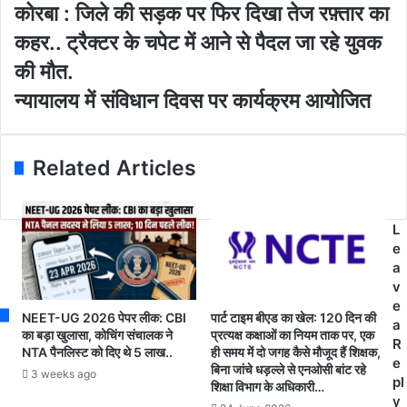
o
को
कोरबा : जिले की सड़क पर फिर दिखा तेज रफ़्तार का
u
र
कहर.. ट्रैक्टर के चपेट में आने से पैदल जा रहे युवक
r
बा
E
:
की मौत.
m
जि
न्या
न्यायालय में संविधान दिवस पर कार्यक्रम आयोजित
a
ले
या
i
की
ल
l
स
य
a
ड़
Related Articles
में
d
क
सं
d
प
वि
r
र
L
धा
e
फि
e
न
s
र
a
दि
s
दि
v
व
खा
e
स
ते
NEET-UG 2026 पेपर लीक: CBI
पार्ट टाइम बीएड का खेल: 120 दिन की
a
प
ज
का बड़ा खुलासा, कोचिंग संचालक ने
प्रत्यक्ष कक्षाओं का नियम ताक पर, एक
R
र
NTA पैनलिस्ट को दिए थे 5 लाख..
ही समय में दो जगह कैसे मौजूद हैं शिक्षक,
र
e
का
बिना जांचे धड़ल्ले से एनओसी बांट रहे
फ़्ता
3 weeks ago
pl
र्य
शिक्षा विभाग के अधिकारी…
र
y
क्र