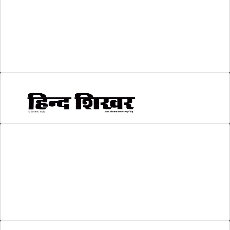
श्री रामलला प्राण प्रतिष्ठा
(3)
सकारात्मक खबर
(2)
सम्पादकीय
(6)
स्वरोजगार
(6)
AMIT SHRIWASTAVA
(Editor)
Hind Shikhar
Add - Akashwani Chowk, Ambikapur, Distt- Surguja, C.G. Pin no.-
497001
Mo. No. - 9479235154
Email - hindshikhar@gmail.com