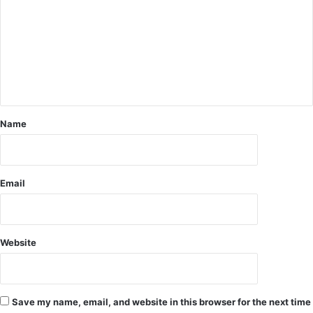
हे
यु
व
क
की
मौ
त
.
Name
Email
Website
Save my name, email, and website in this browser for the next time