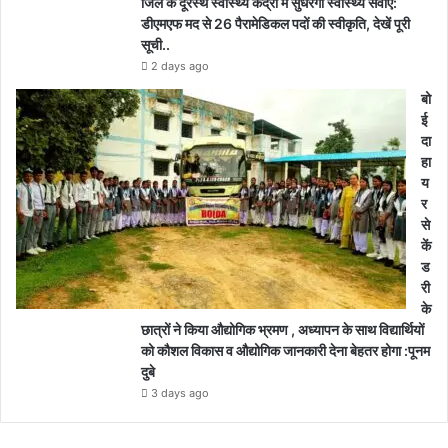
जिले के दूरस्थ स्वास्थ्य केंद्रों में सुधरेगी स्वास्थ्य सेवाएं:
डीएमएफ मद से 26 पैरामेडिकल पदों की स्वीकृति, देखें पूरी
सूची..
2 days ago
बो
ई
दा
हा
य
र
से
कें
ड
री
के
छात्रों ने किया औद्योगिक भ्रमण , अध्यापन के साथ विद्यार्थियों
को कौशल विकास व औद्योगिक जानकारी देना बेहतर होगा :पूनम
दुबे
3 days ago