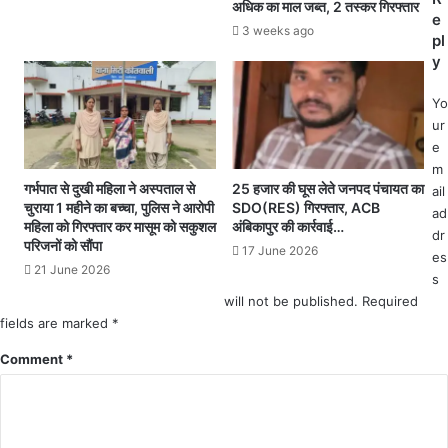
अधिक का माल जब्त, 2 तस्कर गिरफ्तार
ती
मु
e
न
3 weeks ago
ख्य
pl
दि
का
y
व
र्य
स
पा
Yo
के
ल
ur
भी
न
e
त
अ
m
र
धि
गर्भपात से दुखी महिला ने अस्पताल से
25 हजार की घूस लेते जनपद पंचायत का
ail
1
का
चुराया 1 महीने का बच्चा, पुलिस ने आरोपी
SDO(RES) गिरफ्तार, ACB
ad
5
री
महिला को गिरफ्तार कर मासूम को सकुशल
अंबिकापुर की कार्रवाई…
dr
आ
परिजनों को सौंपा
अ
17 June 2026
es
र
भि
21 June 2026
s
क्ष
जी
क
will not be published.
Required
त
पा
fields are marked
*
प
ए
ति
Comment
*
ग
को
ए
दी
को
चे
रो
ता
ना