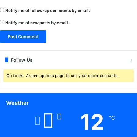
1
Notify me of follow-up comments by email.
आ
र
Notify me of new posts by email.
क्ष
क
पा
ये
ग
ए
Follow Us
को
रो
ना
Go to the Arqam options page to set your social accounts.
पा
जे
टि
व
Weather
12
℃