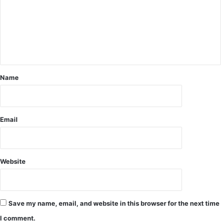
व
सं
नी
क्र
मि
त
,
कां
ग्रे
Name
सी
पा
र्ष
द
Email
स
हि
त
पु
Website
लि
स
था
ना
Save my name, email, and website in this browser for the next time
के
1
I comment.