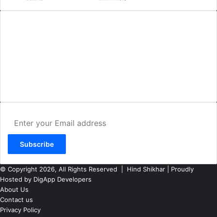
AMIT SHRIWASTAVA
(Editor)
Hind Shikhar
Add - Akashwani Chowk, Ambikapur, Distt- Surguja, C.G. Pin no.-
497001
Mo. No. - 9479235154
Email - hindshikhar@gmail.com
Enter
your
Email
address
© Copyright 2026, All Rights Reserved |
Hind Shikhar
| Proudly
Hosted by
DigApp Developers
About Us
Contact us
Privacy Policy