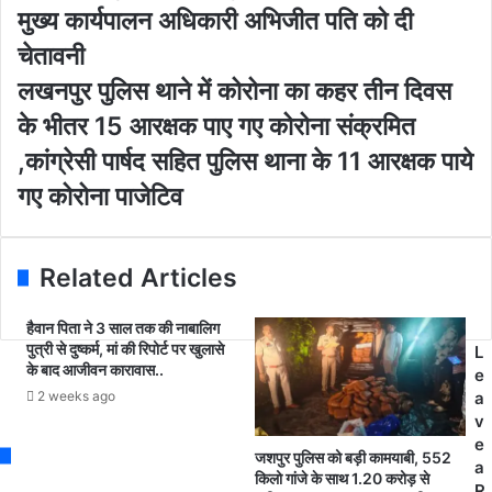
दां
मुख्य कार्यपालन अधिकारी अभिजीत पति को दी
r
त
E
अ
चेतावनी
m
धि
ल
लखनपुर पुलिस थाने में कोरोना का कहर तीन दिवस
a
कृ
ख
i
त
के भीतर 15 आरक्षक पाए गए कोरोना संक्रमित
न
l
भा
पु
,कांग्रेसी पार्षद सहित पुलिस थाना के 11 आरक्षक पाये
a
र
र
d
त
गए कोरोना पाजेटिव
पु
d
ए
लि
r
ल्यु
स
e
मी
था
Related Articles
s
नि
ने
s
य
में
म
हैवान पिता ने 3 साल तक की नाबालिग
को
कं
पुत्री से दुष्कर्म, मां की रिपोर्ट पर खुलासे
L
रो
के बाद आजीवन कारावास..
प
e
ना
नी
2 weeks ago
a
का
बा
v
क
ल
e
ह
जशपुर पुलिस को बड़ी कामयाबी, 552
को
a
र
किलो गांजे के साथ 1.20 करोड़ से
के
R