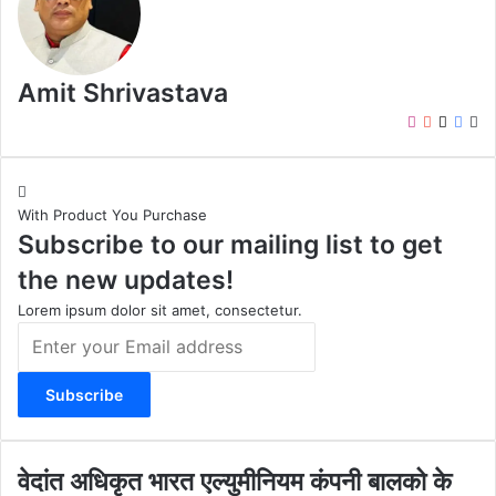
Amit Shrivastava
I
Y
X
F
W
n
o
a
e
s
u
c
b
t
T
e
s
With Product You Purchase
a
u
b
i
Subscribe to our mailing list to get
g
b
o
t
r
e
o
e
the new updates!
a
k
m
Lorem ipsum dolor sit amet, consectetur.
E
n
t
e
r
y
o
वे
वेदांत अधिकृत भारत एल्युमीनियम कंपनी बालको के
u