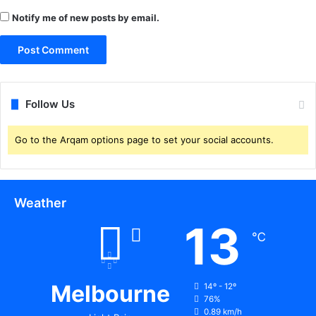
Notify me of new posts by email.
Follow Us
Go to the Arqam options page to set your social accounts.
Weather
13
℃
Melbourne
14º - 12º
76%
0.89 km/h