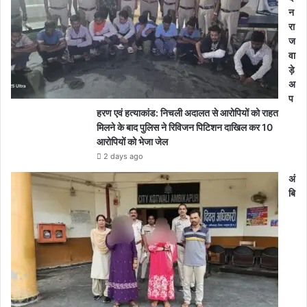
न
रा
ज
वा
ड़े
अ
प
हरण एवं हत्याकांड: निचली अदालत से आरोपियों को राहत
मिलने के बाद पुलिस ने रिविजन पिटिशन दाखिल कर 10
आरोपियों को भेजा जेल
2 days ago
अं
बि