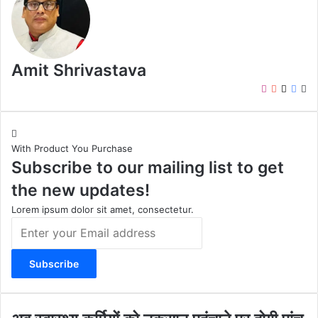
Amit Shrivastava
I
Y
X
F
W
n
o
a
e
s
u
c
b
t
T
e
s
With Product You Purchase
a
u
b
i
Subscribe to our mailing list to get
g
b
o
t
r
e
o
e
the new updates!
a
k
m
Lorem ipsum dolor sit amet, consectetur.
E
n
t
e
r
y
o
अ