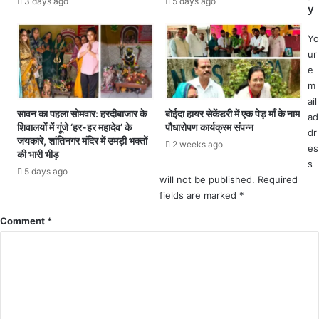
चि
3 days ago
5 days ago
ला
y
त
ख
मू
जु
Yo
ल्य
र्मा
ur
प
ना
e
र
औ
m
ग्रा
र
ail
ह
सा
सावन का पहला सोमवार: हरदीबाजार के
बोईदा हायर सेकेंडरी में एक पेड़ माँ के नाम
ad
कों
शिवालयों में गूंजे ‘हर-हर महादेव’ के
पौधारोपण कार्यक्रम संपन्न
त
dr
को
जयकारे, शांतिनगर मंदिर में उमड़ी भक्तों
व
2 weeks ago
es
उ
की भारी भीड़
र्ष
s
प
5 days ago
की
will not be published.
Required
ल
कै
ब्ध
fields are marked
*
द
क
.
Comment
*
रा
.
एं
लो
सा
क
मा
स
न
भा
:
में
रा