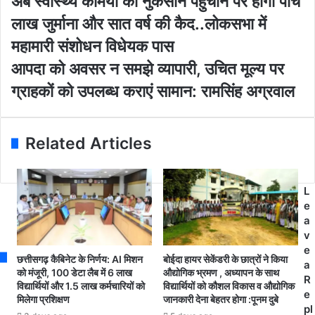
अब स्वास्थ्य कर्मियों को नुकसान पहुंचाने पर होगी पांच
u
ब
लाख जुर्माना और सात वर्ष की कैद..लोकसभा में
r
स्वा
E
स्थ्य
महामारी संशोधन विधेयक पास
m
क
आ
आपदा को अवसर न समझे व्यापारी, उचित मूल्य पर
a
र्मि
प
i
यों
ग्राहकों को उपलब्ध कराएं सामान: रामसिंह अग्रवाल
दा
l
को
को
a
नु
अ
d
क
व
Related Articles
d
सा
स
r
न
र
e
प
न
s
हुं
L
स
s
चा
e
म
ने
a
झे
प
v
व्या
र
e
पा
छत्तीसगढ़ कैबिनेट के निर्णय: AI मिशन
बोईदा हायर सेकेंडरी के छात्रों ने किया
हो
a
री
को मंजूरी, 100 डेटा लैब में 6 लाख
औद्योगिक भ्रमण , अध्यापन के साथ
गी
R
विद्यार्थियों और 1.5 लाख कर्मचारियों को
विद्यार्थियों को कौशल विकास व औद्योगिक
,
पां
e
मिलेगा प्रशिक्षण
जानकारी देना बेहतर होगा :पूनम दुबे
उ
च
pl