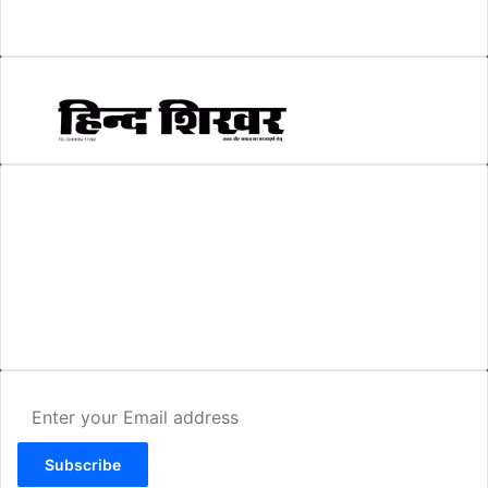
स्वरोजगार
(6)
AMIT SHRIWASTAVA
(Editor)
Hind Shikhar
Add - Akashwani Chowk, Ambikapur, Distt- Surguja, C.G. Pin no.-
497001
Mo. No. - 9479235154
Email - hindshikhar@gmail.com
Enter
your
Email
address