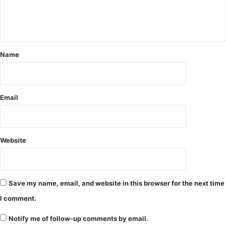
म
म
हा
सिं
मा
ह
री
अ
सं
ग्र
Name
शो
वा
ध
ल
न
वि
धे
Email
य
क
पा
स
Website
Save my name, email, and website in this browser for the next time
I comment.
Notify me of follow-up comments by email.