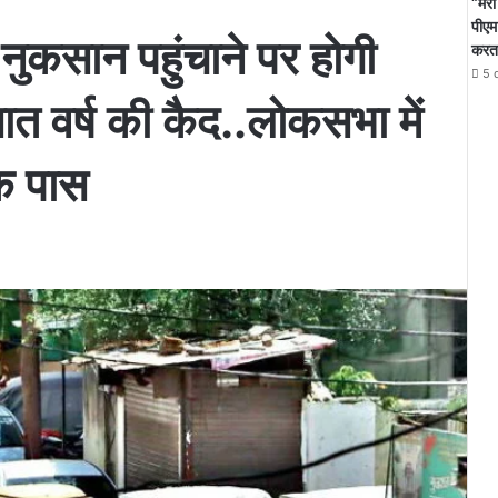
“मेर
पीएम 
ो नुकसान पहुंचाने पर होगी
करता 
5 
ात वर्ष की कैद..लोकसभा में
क पास