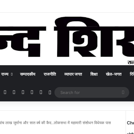
राज्य
सम्पादकीय
राजनीति
व्यापार जगत
शिक्षा
खेल-जगत
रिक
Facebook
X
YouTube
Instagram
WhatsApp
Switch skin
Sea
for
Ch
गी पांच लाख जुर्माना और सात वर्ष की कैद..लोकसभा में महामारी संशोधन विधेयक पास