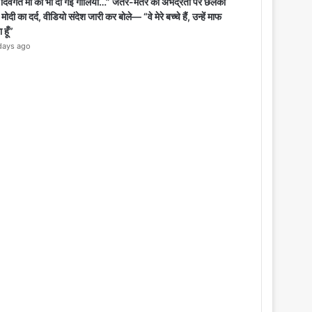
o
ी दिवंगत मां को भी दी गईं गालियां…” जंतर-मंतर की अभद्रता पर छलका
s
मोदी का दर्द, वीडियो संदेश जारी कर बोले— “वे मेरे बच्चे हैं, उन्हें माफ
e
हूँ”
days ago