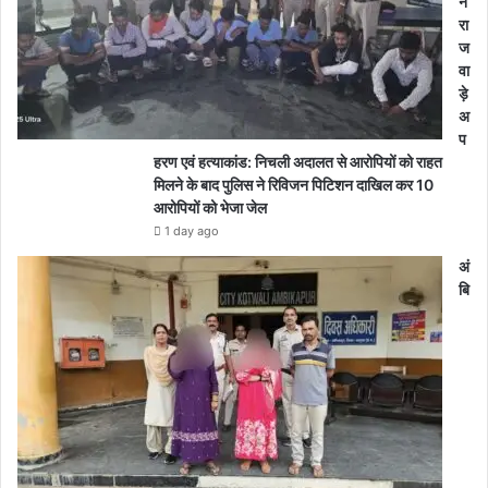
न
रा
ज
वा
ड़े
अ
प
हरण एवं हत्याकांड: निचली अदालत से आरोपियों को राहत
मिलने के बाद पुलिस ने रिविजन पिटिशन दाखिल कर 10
आरोपियों को भेजा जेल
1 day ago
अं
बि