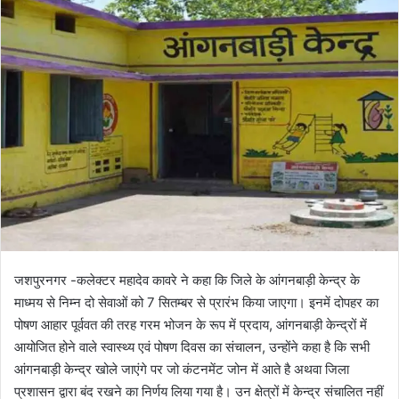
l
n
l
d
o
a
w
n
o
e
n
m
X
a
i
l
जशपुरनगर -कलेक्टर महादेव कावरे ने कहा कि जिले के आंगनबाड़ी केन्द्र के
माध्मय से निम्न दो सेवाओं को 7 सितम्बर से प्रारंभ किया जाएगा। इनमें दोपहर का
पोषण आहार पूर्ववत की तरह गरम भोजन के रूप में प्रदाय, आंगनबाड़ी केन्द्रों में
आयोजित होने वाले स्वास्थ्य एवं पोषण दिवस का संचालन, उन्होंने कहा है कि सभी
आंगनबाड़ी केन्द्र खोले जाएंगे पर जो कंटनमेंट जोन में आते है अथवा जिला
प्रशासन द्वारा बंद रखने का निर्णय लिया गया है। उन क्षेत्रों में केन्द्र संचालित नहीं