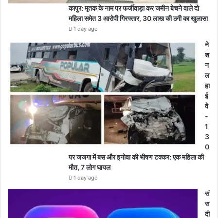
कापुर: मृतक के नाम पर फर्जीवाड़ा कर जमीन बेचने वाले दो
महिला समेत 3 आरोपी गिरफ्तार, 30 लाख की ठगी का खुलासा
1 day ago
ने
श
न
ल
हा
ई
वे
-
1
3
0
पर जजगा में बस और इनोवा की भीषण टक्कर: एक महिला की
मौत, 7 लोग घायल
1 day ago
सं
स
दी