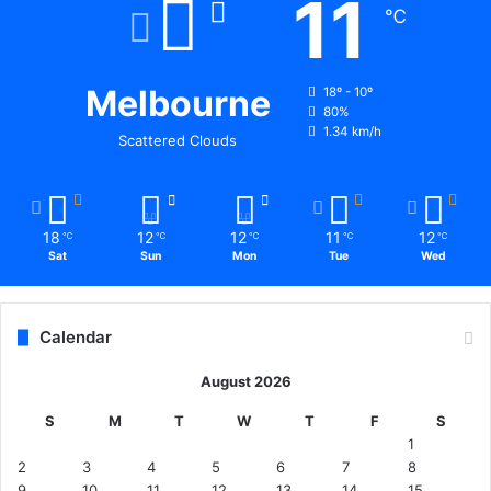
11
℃
Melbourne
18º - 10º
80%
1.34 km/h
Scattered Clouds
18
12
12
11
12
℃
℃
℃
℃
℃
Sat
Sun
Mon
Tue
Wed
Calendar
August 2026
S
M
T
W
T
F
S
1
2
3
4
5
6
7
8
9
10
11
12
13
14
15