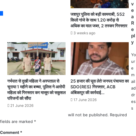
आ
ह
v
दि
न
e
जशपुर पुलिस को बड़ी कामयाबी, 552
ले
से
a
किलो गांजे के साथ 1.20 करोड़ से
के
प
R
अधिक का माल जब्त, 2 तस्कर गिरफ्तार
खि
हुं
e
3 weeks ago
ला
चे
pl
फ
श
y
जां
रा
च
ब
Yo
में
ले
ur
ब
ने
e
ड़ी
.
m
ग
.
गर्भपात से दुखी महिला ने अस्पताल से
25 हजार की घूस लेते जनपद पंचायत का
ail
ड़
व
चुराया 1 महीने का बच्चा, पुलिस ने आरोपी
SDO(RES) गिरफ्तार, ACB
ad
ब
महिला को गिरफ्तार कर मासूम को सकुशल
अंबिकापुर की कार्रवाई…
र्दी
dr
परिजनों को सौंपा
ड़ी
में
17 June 2026
es
.
हो
21 June 2026
s
.
ने
will not be published.
Required
.
का
fields are marked
*
ख
ह
री
वा
Comment
*