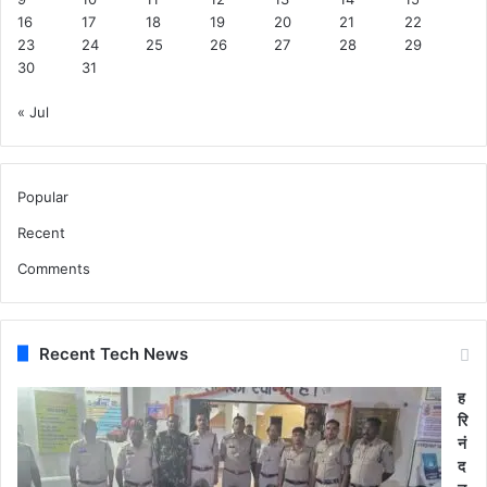
16
17
18
19
20
21
22
23
24
25
26
27
28
29
30
31
« Jul
Popular
Recent
Comments
Recent Tech News
ह
रि
नं
द