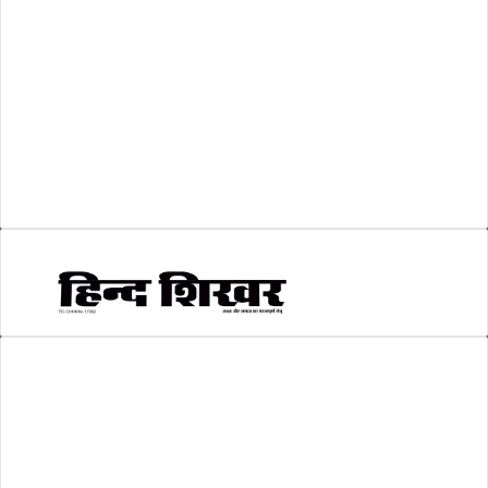
व्यापार जगत
(5)
शिक्षा
(146)
श्री रामलला प्राण प्रतिष्ठा
(3)
सकारात्मक खबर
(2)
सम्पादकीय
(6)
स्वरोजगार
(6)
AMIT SHRIWASTAVA
(Editor)
Hind Shikhar
Add - Akashwani Chowk, Ambikapur, Distt- Surguja, C.G. Pin no.-
497001
Mo. No. - 9479235154