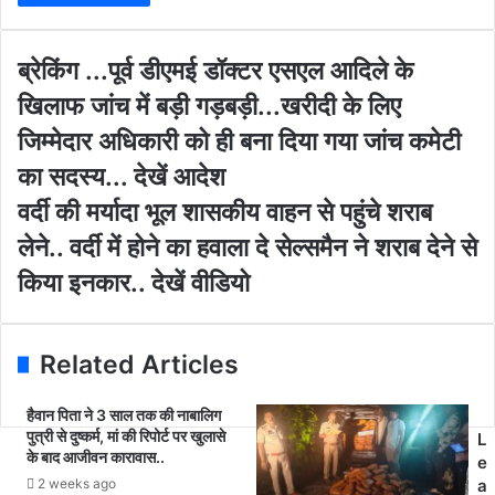
r
y
o
ब्रे
ब्रेकिंग ...पूर्व डीएमई डॉक्टर एसएल आदिले के
u
किं
खिलाफ जांच में बड़ी गड़बड़ी...खरीदी के लिए
r
ग
E
.
जिम्मेदार अधिकारी को ही बना दिया गया जांच कमेटी
m
.
का सदस्य... देखें आदेश
a
.
i
पू
व
वर्दी की मर्यादा भूल शासकीय वाहन से पहुंचे शराब
l
र्व
र्दी
लेने.. वर्दी में होने का हवाला दे सेल्समैन ने शराब देने से
a
डी
की
d
ए
म
किया इनकार.. देखें वीडियो
d
म
र्या
r
ई
दा
e
डॉ
भू
Related Articles
s
क्ट
ल
s
र
शा
ए
स
हैवान पिता ने 3 साल तक की नाबालिग
स
पुत्री से दुष्कर्म, मां की रिपोर्ट पर खुलासे
की
L
के बाद आजीवन कारावास..
ए
य
e
ल
वा
2 weeks ago
a