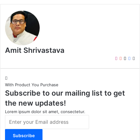
Amit Shrivastava
I
Y
X
F
W
n
o
a
e
s
u
c
b
t
T
e
s
With Product You Purchase
a
u
b
i
Subscribe to our mailing list to get
g
b
o
t
r
e
o
e
the new updates!
a
k
m
Lorem ipsum dolor sit amet, consectetur.
E
n
t
e