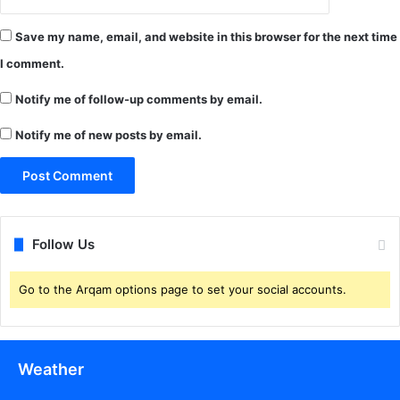
क
खें
मे
वी
Save my name, email, and website in this browser for the next time
टी
डि
I comment.
का
यो
स
Notify me of follow-up comments by email.
द
स्य
Notify me of new posts by email.
.
.
.
दे
खें
आ
Follow Us
दे
श
Go to the Arqam options page to set your social accounts.
Weather