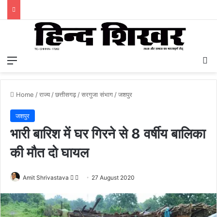
Menu
S
Home
/
राज्य
/
छत्तीसगढ़
/
सरगुजा संभाग
/
जशपुर
जशपुर
भारी बारिश में घर गिरने से 8 वर्षीय बालिका
की मौत दो घायल
Amit Shrivastava
F
S
27 August 2020
o
e
l
n
l
d