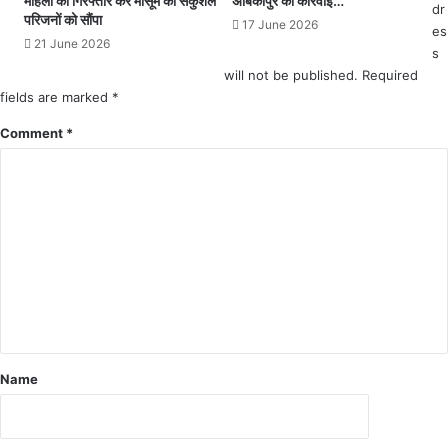
महिला को गिरफ्तार कर मासूम को सकुशल
अंबिकापुर की कार्रवाई…
dr
क
क
परिजनों को सौंपा
17 June 2026
es
ड़ा
ऑ
21 June 2026
s
.
न
.
will not be published.
Required
ला
.
fields are marked
इ
*
का
न
Comment
*
र्य
आ
वा
वे
ही
द
चा
न
लू
आ
मं
त्रि
त
Name