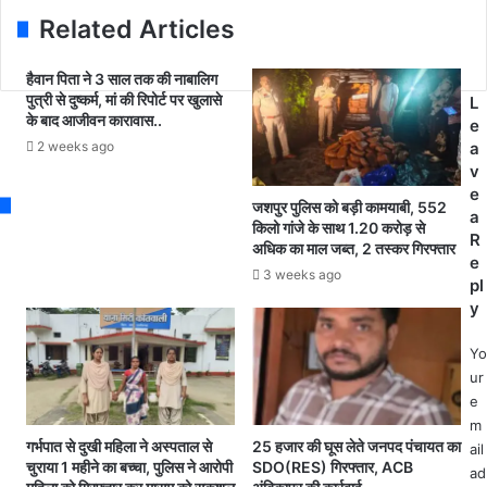
a
ले
भा
Related Articles
d
ते
ग
d
त
में
हैवान पिता ने 3 साल तक की नाबालिग
r
ह
हो
पुत्री से दुष्कर्म, मां की रिपोर्ट पर खुलासे
L
e
सी
गी
के बाद आजीवन कारावास..
e
s
ल
1
2 weeks ago
a
s
दा
3
v
र
5
e
को
स्टा
जशपुर पुलिस को बड़ी कामयाबी, 552
a
A
फ
किलो गांजे के साथ 1.20 करोड़ से
R
अधिक का माल जब्त, 2 तस्कर गिरफ्तार
C
न
e
B
र्स
3 weeks ago
pl
की
की
y
टी
भ
म
र्ती
Yo
ने
3
ur
रं
1
e
गे
अ
m
हा
ग
गर्भपात से दुखी महिला ने अस्पताल से
25 हजार की घूस लेते जनपद पंचायत का
ail
थ
स्त
चुराया 1 महीने का बच्चा, पुलिस ने आरोपी
SDO(RES) गिरफ्तार, ACB
ad
प
त