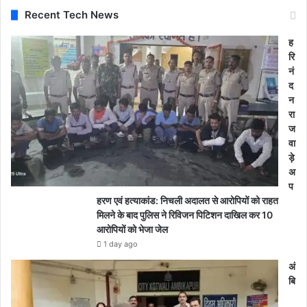
Recent Tech News
ह
रि
नं
द
न
रा
ज
वा
ड़े
अ
प
हरण एवं हत्याकांड: निचली अदालत से आरोपियों को राहत
मिलने के बाद पुलिस ने रिविजन पिटिशन दाखिल कर 10
आरोपियों को भेजा जेल
1 day ago
अं
बि