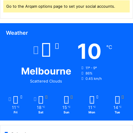
Go to the Arqam options page to set your social accounts.
Weather
10
℃
Melbourne
11º - 9º
86%
0.45 km/h
Scattered Clouds
11
18
15
11
14
℃
℃
℃
℃
℃
Fri
Sat
Sun
Mon
Tue