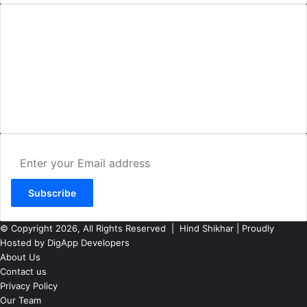
AMIT SHRIWASTAVA
(Editor)
Hind Shikhar
Add - Akashwani Chowk, Ambikapur, Distt- Surguja, C.G. Pin no.-
497001
Mo. No. - 9479235154
Email - hindshikhar@gmail.com
Enter
your
Email
address
© Copyright 2026, All Rights Reserved |
Hind Shikhar
| Proudly
Hosted by
DigApp Developers
About Us
Contact us
Privacy Policy
Our Team