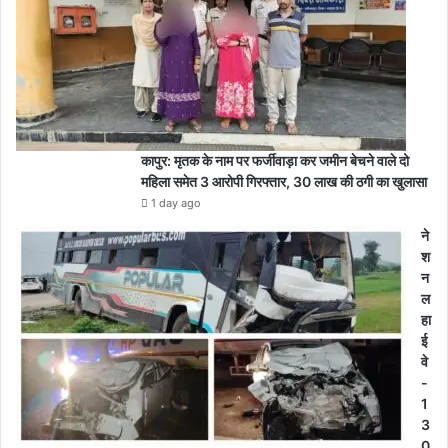
कापुर: मृतक के नाम पर फर्जीवाड़ा कर जमीन बेचने वाले दो
महिला समेत 3 आरोपी गिरफ्तार, 30 लाख की ठगी का खुलासा
1 day ago
ने
श
न
ल
हा
ई
वे
-
1
3
0