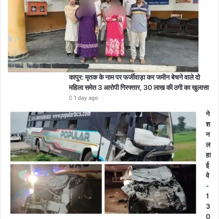
कापुर: मृतक के नाम पर फर्जीवाड़ा कर जमीन बेचने वाले दो
महिला समेत 3 आरोपी गिरफ्तार, 30 लाख की ठगी का खुलासा
1 day ago
ने
श
न
ल
हा
ई
वे
-
1
3
0