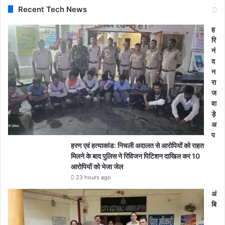
Recent Tech News
ह
रि
नं
द
न
रा
ज
वा
ड़े
अ
प
हरण एवं हत्याकांड: निचली अदालत से आरोपियों को राहत
मिलने के बाद पुलिस ने रिविजन पिटिशन दाखिल कर 10
आरोपियों को भेजा जेल
23 hours ago
अं
बि