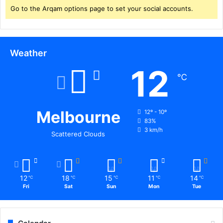
Go to the Arqam options page to set your social accounts.
Weather
12
℃
Melbourne
12º - 10º
83%
3 km/h
Scattered Clouds
12
18
15
11
14
℃
℃
℃
℃
℃
Fri
Sat
Sun
Mon
Tue