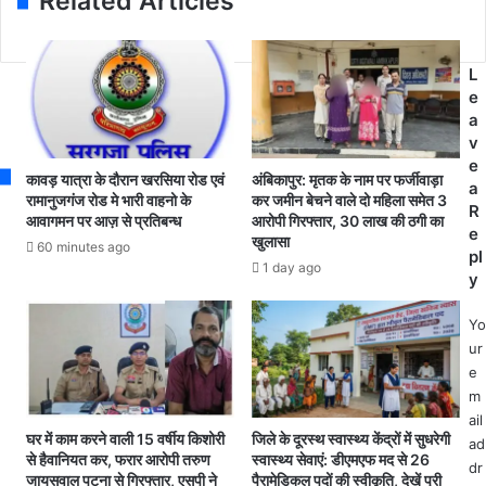
Related Articles
l
वा
गो
a
र्ड
ध
d
कं
न
d
टे
L
पु
r
न
e
र
e
में
a
1
s
ट
v
ए
s
जो
e
वं
कावड़ यात्रा के दौरान खरसिया रोड एवं
अंबिकापुर: मृतक के नाम पर फर्जीवाड़ा
न
a
द
रामानुजगंज रोड मे भारी वाहनो के
कर जमीन बेचने वाले दो महिला समेत 3
में
R
आवागमन पर आज़ से प्रतिबन्ध
आरोपी गिरफ्तार, 30 लाख की ठगी का
रि
शा
e
खुलासा
मा
60 minutes ago
मि
pl
के
1 day ago
ल
y
भा
टा
Yo
पा
ur
रा
e
1
m
को
ail
रो
घर में काम करने वाली 15 वर्षीय किशोरी
जिले के दूरस्थ स्वास्थ्य केंद्रों में सुधरेगी
ad
ना
से हैवानियत कर, फरार आरोपी तरुण
स्वास्थ्य सेवाएं: डीएमएफ मद से 26
dr
पॉ
जायसवाल पटना से गिरफ्तार, एसपी ने
पैरामेडिकल पदों की स्वीकृति, देखें पूरी