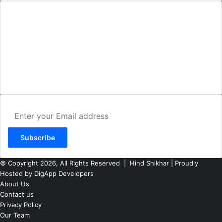
AMIT SHRIWASTAVA
(Editor)
Hind Shikhar
Add - Akashwani Chowk, Ambikapur, Distt- Surguja, C.G. Pin no.-
497001
Mo. No. - 9479235154
Email - hindshikhar@gmail.com
Enter
your
Email
address
© Copyright 2026, All Rights Reserved |
Hind Shikhar
| Proudly
Hosted by
DigApp Developers
About Us
Contact us
Privacy Policy
Our Team