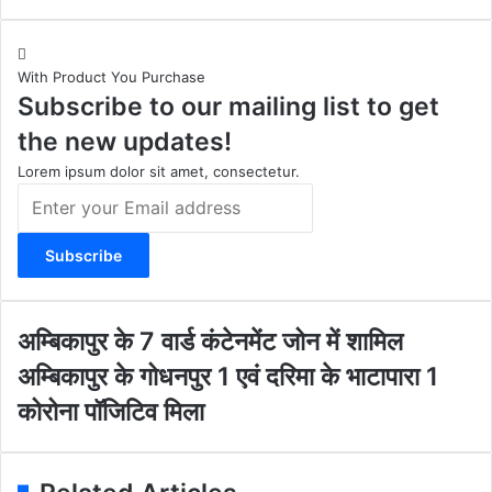
n
o
a
e
s
u
c
b
t
T
e
s
With Product You Purchase
a
u
b
i
Subscribe to our mailing list to get
g
b
o
t
r
e
o
e
the new updates!
a
k
m
Lorem ipsum dolor sit amet, consectetur.
E
n
t
e
r
y
o
अ
अम्बिकापुर के 7 वार्ड कंटेनमेंट जोन में शामिल
u
म्बि
अ
अम्बिकापुर के गोधनपुर 1 एवं दरिमा के भाटापारा 1
r
का
म्बि
E
पु
कोरोना पॉजिटिव मिला
का
m
र
पु
a
के
र
i
7
के