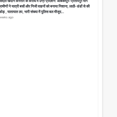
o
ीएल खदान विस्तार के विरोध में उग्र प्रदर्शन: अंबिकापुर-प्रतापपुर मार्ग
s
्रामीणों ने यात्री बसों और निजी वाहनों को बनाया निशाना, लाठी-डंडों से की
e
फोड़ , यातायात ठप, भारी संख्या में पुलिस बल मौजूद…
weeks ago