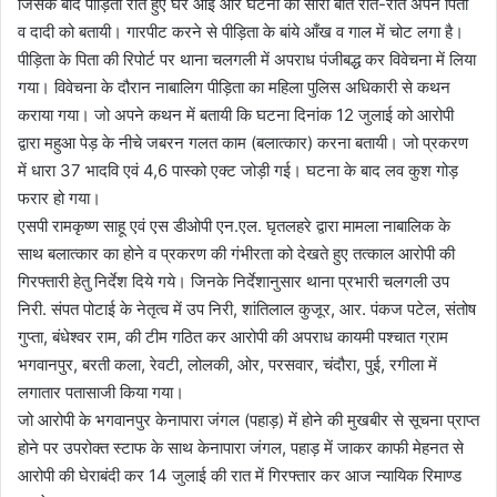
जिसके बाद पीड़िता रोते हुए घर आई और घटना की सारी बात रोते-रोते अपने पिता
व दादी को बतायी। गारपीट करने से पीड़िता के बांये आँख व गाल में चोट लगा है।
पीड़िता के पिता की रिपोर्ट पर थाना चलगली में अपराध पंजीबद्ध कर विवेचना में लिया
गया। विवेचना के दौरान नाबालिग पीड़िता का महिला पुलिस अधिकारी से कथन
कराया गया। जो अपने कथन में बतायी कि घटना दिनांक 12 जुलाई को आरोपी
द्वारा महुआ पेड़ के नीचे जबरन गलत काम (बलात्कार) करना बतायी। जो प्रकरण
में धारा 37 भादवि एवं 4,6 पास्को एक्ट जोड़ी गई। घटना के बाद लव कुश गोड़
फरार हो गया।
एसपी रामकृष्ण साहू एवं एस डीओपी एन.एल. घृतलहरे द्वारा मामला नाबालिक के
साथ बलात्कार का होने व प्रकरण की गंभीरता को देखते हुए तत्काल आरोपी की
गिरफ्तारी हेतु निर्देश दिये गये। जिनके निर्देशानुसार थाना प्रभारी चलगली उप
निरी. संपत पोटाई के नेतृत्व में उप निरी, शांतिलाल कुजूर, आर. पंकज पटेल, संतोष
गुप्ता, बंधेश्वर राम, की टीम गठित कर आरोपी की अपराध कायमी पश्चात ग्राम
भगवानपुर, बरती कला, रेवटी, लोलकी, ओर, परसवार, चंदौरा, पुई, रगीला में
लगातार पतासाजी किया गया।
जो आरोपी के भगवानपुर केनापारा जंगल (पहाड़) में होने की मुखबीर से सूचना प्राप्त
होने पर उपरोक्त स्टाफ के साथ केनापारा जंगल, पहाड़ में जाकर काफी मेहनत से
आरोपी की घेराबंदी कर 14 जुलाई की रात में गिरफ्तार कर आज न्यायिक रिमाण्ड