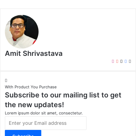
Amit Shrivastava
I
Y
X
F
W
n
o
a
e
s
u
c
b
t
T
e
s
With Product You Purchase
a
u
b
i
Subscribe to our mailing list to get
g
b
o
t
r
e
o
e
the new updates!
a
k
m
Lorem ipsum dolor sit amet, consectetur.
E
n
t