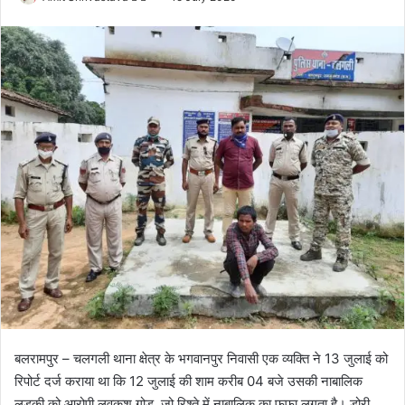
o
e
l
n
l
d
o
a
w
n
o
e
n
m
X
a
i
l
बलरामपुर – चलगली थाना क्षेत्र के भगवानपुर निवासी एक व्यक्ति ने 13 जुलाई को
रिपोर्ट दर्ज कराया था कि 12 जुलाई की शाम करीब 04 बजे उसकी नाबालिक
लड़की को आरोपी लवकुश गोड़, जो रिश्ते में नाबालिक का फुफा लगता है। डोरी