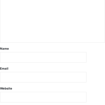
रो
स
ध
र
क
का
रे
री
गी
अ
ए
धि
न
का
ए
री
स
औ
यू
र
Name
आ
ज
ई
न
प्र
ति
Email
नि
धि
Website