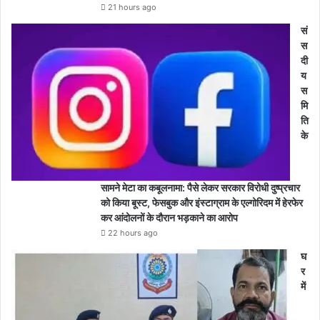
21 hours ago
सं
स
दी
य
स
मि
ति
के
सामने मेटा का कबूलनामा: पैसे लेकर सरकार विरोधी दुष्प्रचार
को किया बूस्ट, फेसबुक और इंस्टाग्राम के एल्गोरिदम में हेरफेर
कर आंदोलनों के दौरान भड़काने का आरोप
22 hours ago
घ
र
में