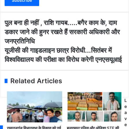
e
r
y
o
पु
पुल बना ही नहीं , राशि गायब.....बगैर काम के, दाम
u
ल
डकार जाने की हुनर रखते हैं सरकारी अधिकारी और
r
ब
E
ना
जनप्रतिनिधि
m
ही
यू
यूजीसी की गाइडलाइन छात्र विरोधी...सितंबर में
a
न
जी
i
हीं
विश्वविद्यालय की परीक्षा का विरोध करेगी एनएसयूआई
सी
l
,
की
a
रा
गा
d
शि
इ
Related Articles
d
गा
ड
r
य
ला
e
ब
इ
s
.
L
न
s
.
e
छा
.
a
त्र
.
v
वि
.
e
रो
रामानुजगंज विधानसभा के विकास को नई
बलरामपुर पुलिस और ओडिशा STF की