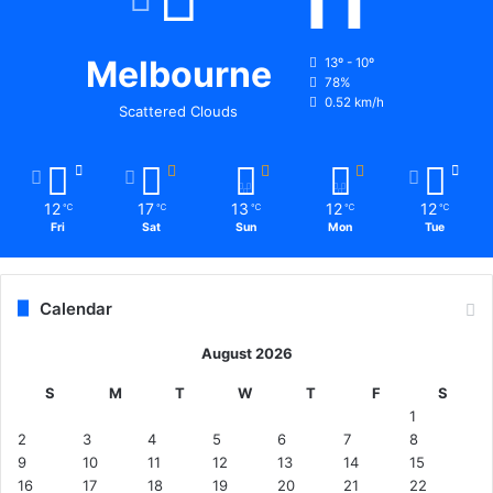
11
Melbourne
13º - 10º
78%
0.52 km/h
Scattered Clouds
12
17
13
12
12
℃
℃
℃
℃
℃
Fri
Sat
Sun
Mon
Tue
Calendar
August 2026
S
M
T
W
T
F
S
1
2
3
4
5
6
7
8
9
10
11
12
13
14
15
16
17
18
19
20
21
22