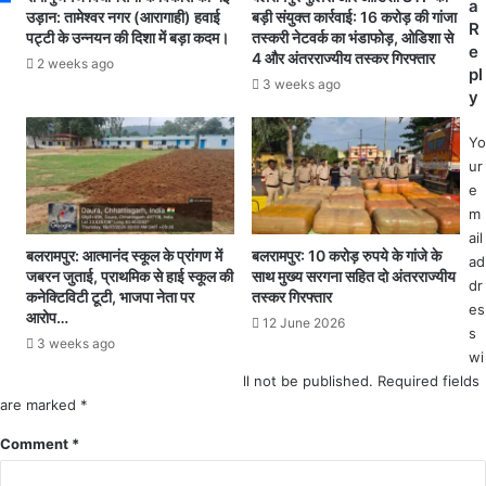
ब
a
धी
उड़ान: तामेश्वर नगर (आरागाही) हवाई
बड़ी संयुक्त कार्रवाई: 16 करोड़ की गांजा
गै
R
पट्टी के उन्नयन की दिशा में बड़ा कदम।
तस्करी नेटवर्क का भंडाफोड़, ओडिशा से
.
र
e
4 और अंतरराज्यीय तस्कर गिरफ्तार
.
2 weeks ago
का
pl
.
3 weeks ago
म
y
सि
के
तं
,
Yo
ब
दा
ur
र
म
e
में
ड
m
वि
का
ail
श्व
र
बलरामपुर: आत्मानंद स्कूल के प्रांगण में
बलरामपुर: 10 करोड़ रुपये के गांजे के
ad
वि
जबरन जुताई, प्राथमिक से हाई स्कूल की
साथ मुख्य सरगना सहित दो अंतरराज्यीय
जा
dr
द्या
कनेक्टिविटी टूटी, भाजपा नेता पर
तस्कर गिरफ्तार
ने
es
ल
आरोप…
की
12 June 2026
s
य
3 weeks ago
हु
wi
की
न
प
ll not be published.
Required fields
र
री
are marked
*
र
क्षा
ख
Comment
*
का
ते
वि
हैं