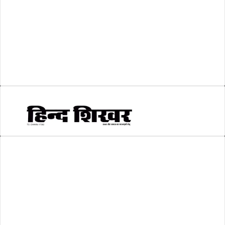
शिक्षा
(146)
श्री रामलला प्राण प्रतिष्ठा
(3)
सकारात्मक खबर
(2)
सम्पादकीय
(6)
स्वरोजगार
(6)
AMIT SHRIWASTAVA
(Editor)
Hind Shikhar
Add - Akashwani Chowk, Ambikapur, Distt- Surguja, C.G. Pin no.-
497001
Mo. No. - 9479235154
Email - hindshikhar@gmail.com