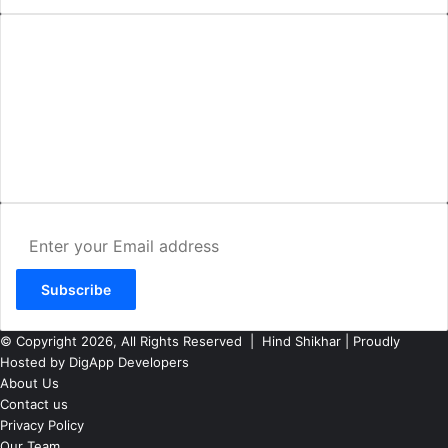
AMIT SHRIWASTAVA
(Editor)
Hind Shikhar
Add - Akashwani Chowk, Ambikapur, Distt- Surguja, C.G. Pin no.-
497001
Mo. No. - 9479235154
Email - hindshikhar@gmail.com
Enter
your
Email
address
© Copyright 2026, All Rights Reserved |
Hind Shikhar
| Proudly
Hosted by
DigApp Developers
About Us
Contact us
Privacy Policy
Our Team