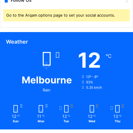
Follow Us
Go to the Arqam options page to set your social accounts.
Weather
12
℃
Melbourne
13º - 8º
93%
5.35 km/h
Rain
12
11
12
12
13
℃
℃
℃
℃
℃
Sun
Mon
Tue
Wed
Thu