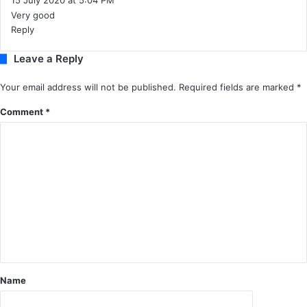
15 July 2020 at 5:04 PM
ख
Very good
ते
Reply
हैं
स
Leave a Reply
र
का
Your email address will not be published.
Required fields are marked
*
री
अ
Comment
*
धि
का
री
औ
र
ज
न
प्र
ति
नि
धि
Name