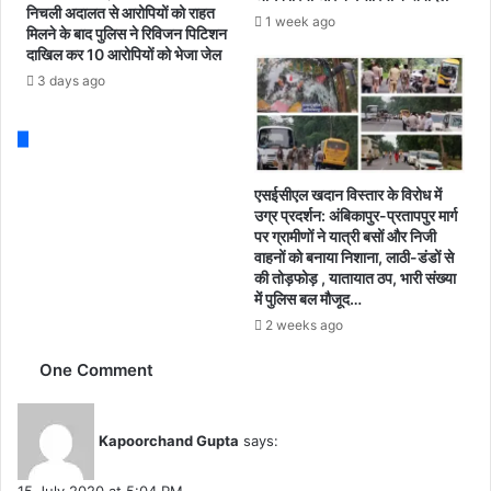
ग
निचली अदालत से आरोपियों को राहत
1 week ago
.
मिलने के बाद पुलिस ने रिविजन पिटिशन
ए
.
दाखिल कर 10 आरोपियों को भेजा जेल
नो
ब
ह
3 days ago
गै
र
र
सा
का
य
म
के
एसईसीएल खदान विस्तार के विरोध में
,
उग्र प्रदर्शन: अंबिकापुर-प्रतापपुर मार्ग
दा
पर ग्रामीणों ने यात्री बसों और निजी
म
वाहनों को बनाया निशाना, लाठी-डंडों से
ड
की तोड़फोड़ , यातायात ठप, भारी संख्या
में पुलिस बल मौजूद…
का
र
2 weeks ago
जा
ने
One Comment
की
हु
न
Kapoorchand Gupta
says:
र
र