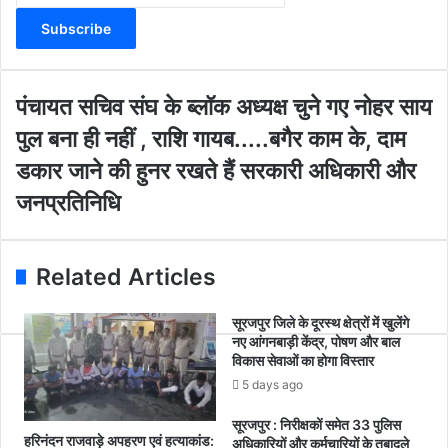
t
e
r
y
o
पं
पंचायत सचिव संघ के ब्लॉक अध्यक्ष चुने गए नोहर साय
u
चा
पु
पुल बना ही नहीं , राशि गायब.....बगैर काम के, दाम
r
य
ल
E
त
डकार जाने की हुनर रखते हैं सरकारी अधिकारी और
ब
m
स
ना
जनप्रतिनिधि
a
चि
ही
i
व
न
l
सं
हीं
a
घ
Related Articles
,
d
के
रा
d
ब्लॉ
शि
सूरजपुर जिले के दूरस्थ क्षेत्रों में खुलेंगे
r
क
नए आंगनबाड़ी केंद्र, पोषण और बाल
गा
e
अ
विकास सेवाओं का होगा विस्तार
य
s
ध्य
ब
5 days ago
s
क्ष
.
चु
सूरजपुर : निरीक्षकों समेत 33 पुलिस
.
ने
हरिनंदन राजवाड़े अपहरण एवं हत्याकांड:
अधिकारियों और कर्मचारियों के तबादले
.