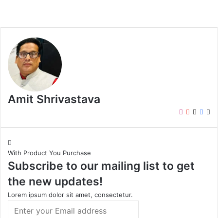
Amit Shrivastava
I
Y
X
F
W
n
o
a
e
s
u
c
b
t
T
e
s
With Product You Purchase
a
u
b
i
Subscribe to our mailing list to get
g
b
o
t
r
e
o
e
the new updates!
a
k
m
Lorem ipsum dolor sit amet, consectetur.
E
n