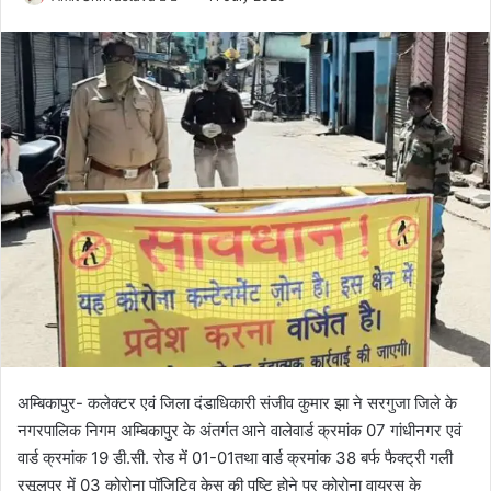
o
e
l
n
l
d
o
a
w
n
o
e
n
m
X
a
i
l
अम्बिकापुर- कलेक्टर एवं जिला दंडाधिकारी संजीव कुमार झा ने सरगुजा जिले के
नगरपालिक निगम अम्बिकापुर के अंतर्गत आने वालेवार्ड क्रमांक 07 गांधीनगर एवं
वार्ड क्रमांक 19 डी.सी. रोड में 01-01तथा वार्ड क्रमांक 38 बर्फ फैक्ट्री गली
रसूलपुर में 03 कोरोना पॉजिटिव केस की पुष्टि होने पर कोरोना वायरस के