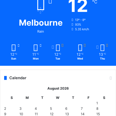
12
℃
Melbourne
13º - 8º
93%
5.35 km/h
Rain
12
11
12
12
13
℃
℃
℃
℃
℃
Sun
Mon
Tue
Wed
Thu
Calendar
August 2026
S
M
T
W
T
F
S
1
2
3
4
5
6
7
8
9
10
11
12
13
14
15