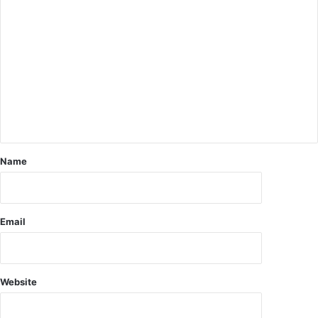
कि
त्स
क
ए
वं
क
र्म
चा
री
स्व
स्थ
Name
.
.
.
आ
Email
म
ज
न
ता
Website
के
लि
ए