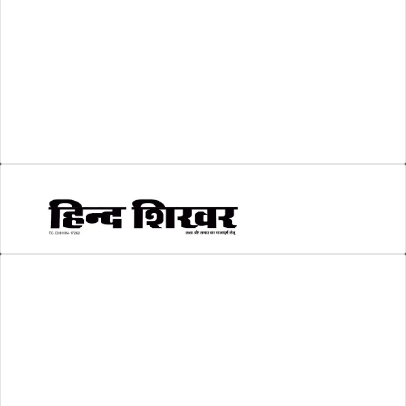
शिक्षा
(146)
श्री रामलला प्राण प्रतिष्ठा
(3)
सकारात्मक खबर
(2)
सम्पादकीय
(6)
स्वरोजगार
(6)
AMIT SHRIWASTAVA
(Editor)
Hind Shikhar
Add - Akashwani Chowk, Ambikapur, Distt- Surguja, C.G. Pin no.-
497001
Mo. No. - 9479235154
Email - hindshikhar@gmail.com