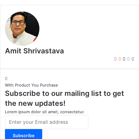
Amit Shrivastava
I
Y
X
F
W
n
o
a
e
s
u
c
b
t
T
e
s
With Product You Purchase
a
u
b
i
Subscribe to our mailing list to get
g
b
o
t
r
e
o
e
the new updates!
a
k
m
Lorem ipsum dolor sit amet, consectetur.
E
n
t
e