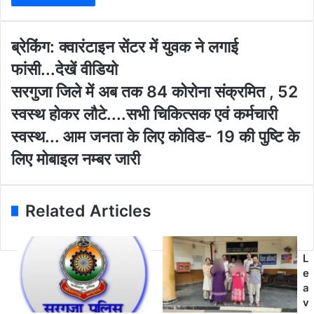
r
y
o
ब्रे
ब्रेकिंग: क्वारंटाइन सेंटर में युवक ने लगाई
u
किं
फांसी...देखें वीडियो
r
ग
E
:
स
सरगुजा जिले में अब तक 84 कोरोना संक्रमित , 52
m
क्वा
र
स्वस्थ होकर लौटे....सभी चिकित्सक एवं कर्मचारी
a
रं
गु
i
टा
जा
स्वस्थ... आम जनता के लिए कोविड- 19 की पुष्टि के
l
इ
जि
लिए मोबाइल नम्बर जारी
a
न
ले
d
सें
में
d
ट
अ
r
र
ब
Related Articles
e
में
त
s
यु
क
s
व
8
L
क
4
e
ने
को
a
ल
रो
v
गा
ना