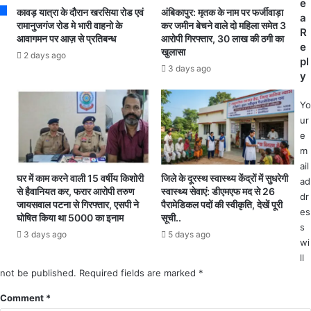
e
ई
सं
कावड़ यात्रा के दौरान खरसिया रोड एवं
अंबिकापुर: मृतक के नाम पर फर्जीवाड़ा
a
फां
क्र
रामानुजगंज रोड मे भारी वाहनो के
कर जमीन बेचने वाले दो महिला समेत 3
R
सी
आवागमन पर आज़ से प्रतिबन्ध
आरोपी गिरफ्तार, 30 लाख की ठगी का
मि
e
खुलासा
.
त
2 days ago
pl
.
,
3 days ago
y
.
5
दे
2
Yo
खें
स्व
ur
वी
स्थ
e
डि
हो
m
यो
क
ail
र
घर में काम करने वाली 15 वर्षीय किशोरी
जिले के दूरस्थ स्वास्थ्य केंद्रों में सुधरेगी
ad
लौ
से हैवानियत कर, फरार आरोपी तरुण
स्वास्थ्य सेवाएं: डीएमएफ मद से 26
dr
टे
जायसवाल पटना से गिरफ्तार, एसपी ने
पैरामेडिकल पदों की स्वीकृति, देखें पूरी
es
.
घोषित किया था 5000 का इनाम
सूची..
s
.
3 days ago
5 days ago
.
wi
.
ll
स
not be published.
Required fields are marked
*
भी
Comment
*
चि