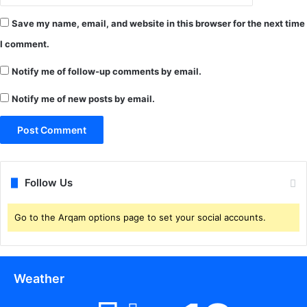
को
Save my name, email, and website in this browser for the next time
वि
ड
I comment.
-
1
Notify me of follow-up comments by email.
9
Notify me of new posts by email.
की
पु
ष्टि
के
लि
ए
Follow Us
मो
बा
इ
Go to the Arqam options page to set your social accounts.
ल
न
म्ब
र
Weather
जा
री