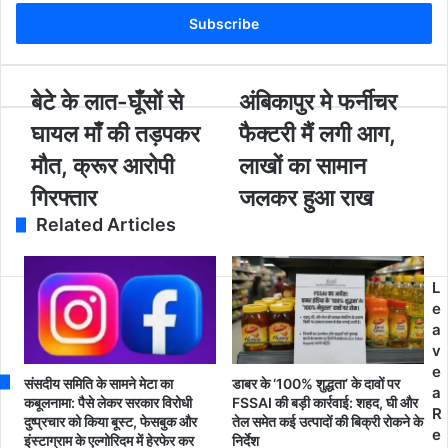
t
e
r
y
o
बे
बेटे के लात-घूँसों से
अं
अंबिकापुर मे फर्नीचर
u
टे
बि
घायल माँ की तड़पकर
फैक्टरी मैं लगी आग,
r
के
का
E
ला
पु
मौत, क्रूर आरोपी
लाखों का सामान
m
त
र
गिरफ्तार
जलकर हुआ राख
a
-
मे
i
घूँ
Related Articles
फ
l
सों
र्नी
a
से
च
d
घा
र
L
d
य
फै
e
r
ल
क्ट
a
e
माँ
री
v
s
की
मैं
e
s
संसदीय समिति के सामने मेटा का
डाबर के ‘100% शुद्धता’ के दावों पर
त
ल
a
कबूलनामा: पैसे लेकर सरकार विरोधी
FSSAI की बड़ी कार्रवाई: शहद, घी और
ड़
गी
R
दुष्प्रचार को किया बूस्ट, फेसबुक और
तेल समेत कई उत्पादों की बिक्री रोकने के
प
आ
e
इंस्टाग्राम के एल्गोरिदम में हेरफेर कर
निर्देश