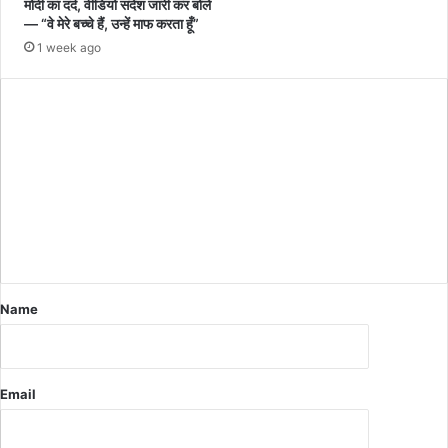
मोदी का दर्द, वीडियो संदेश जारी कर बोले
— “वे मेरे बच्चे हैं, उन्हें माफ करता हूँ”
1 week ago
C
o
m
m
e
n
t
*
Name
Email