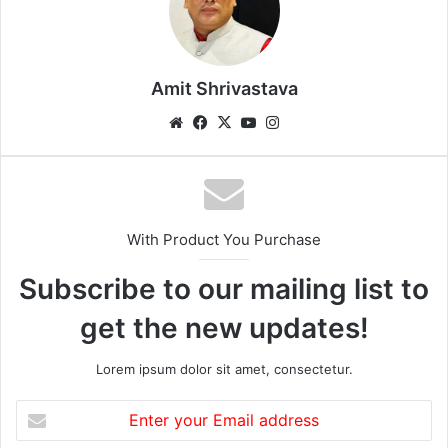
Amit Shrivastava
We
Fa
X
Yo
Ins
bsi
ce
uT
tag
te
bo
ub
ra
ok
e
m
With Product You Purchase
Subscribe to our mailing list to
get the new updates!
Lorem ipsum dolor sit amet, consectetur.
E
n