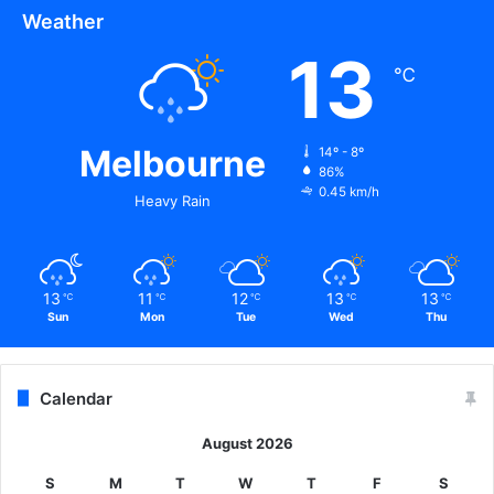
Weather
13
℃
Melbourne
14º - 8º
86%
0.45 km/h
Heavy Rain
13
11
12
13
13
℃
℃
℃
℃
℃
Sun
Mon
Tue
Wed
Thu
Calendar
August 2026
S
M
T
W
T
F
S