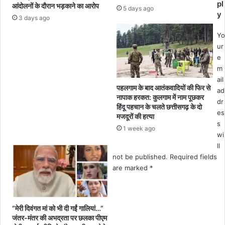
क
ग
pl
आंदोलनों के दौरान भड़काने का आरोप
5 days ago
र
,
y
3 days ago
मौ
ला
त
खों
Yo
,
का
ur
क्रू
सा
e
र
मा
m
आ
न
ail
रो
ज
पहलगाम के बाद आतंकवादियों की फिर से
ad
नापाक हरकत: कुलगाम में नाम पूछकर
पी
ल
dr
हिंदू पहचान के चलते छत्तीसगढ़ के दो
गि
क
es
मजदूरों की हत्या
र
र
s
1 week ago
फ्ता
हु
wi
र
आ
ll
रा
not be published.
Required fields
ख
are marked
*
“मेरी दिवंगत मां को भी दी गईं गालियां…”
जंतर-मंतर की अभद्रता पर छलका पीएम