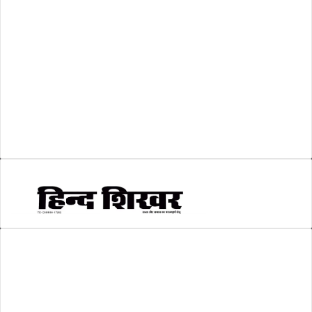
व्यापार जगत
(5)
शिक्षा
(146)
श्री रामलला प्राण प्रतिष्ठा
(3)
सकारात्मक खबर
(2)
सम्पादकीय
(6)
स्वरोजगार
(6)
AMIT SHRIWASTAVA
(Editor)
Hind Shikhar
Add - Akashwani Chowk, Ambikapur, Distt- Surguja, C.G. Pin no.-
497001