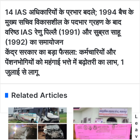
y
o
1
14 IAS अधिकारियों के प्रभार बदले; 1994 बैच के
u
4
मुख्य सचिव विकासशील के पदभार ग्रहण के बाद
r
I
E
A
वरिष्ठ IAS रेणु पिल्लै (1991) और सुब्रत साहू
m
S
(1992) का समायोजन
a
अ
i
धि
कें
केंद्र सरकार का बड़ा फैसला: कर्मचारियों और
l
का
द्र
पेंशनभोगियों को महंगाई भत्ते में बढ़ोतरी का लाभ, 1
a
रि
स
d
यों
र
जुलाई से लागू
d
के
का
r
प्र
र
e
भा
का
Related Articles
s
र
ब
s
ब
ड़ा
द
फै
ले
स
L
;
ला
e
1
:
a
9
क
v