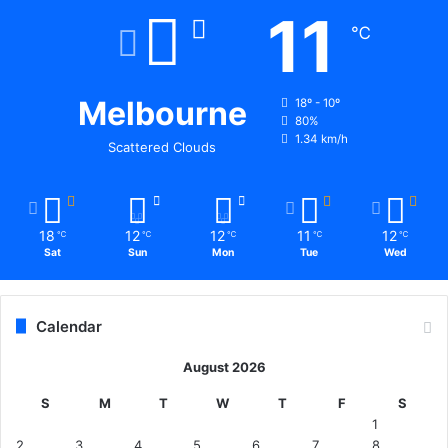
11
℃
Melbourne
18º - 10º
80%
1.34 km/h
Scattered Clouds
18
12
12
11
12
℃
℃
℃
℃
℃
Sat
Sun
Mon
Tue
Wed
Calendar
August 2026
S
M
T
W
T
F
S
1
2
3
4
5
6
7
8