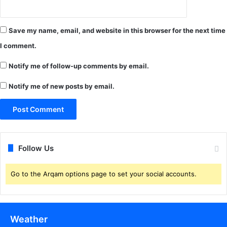
र
सु
ब्र
Save my name, email, and website in this browser for the next time
त
I comment.
सा
हू
Notify me of follow-up comments by email.
(
1
Notify me of new posts by email.
9
9
2
)
का
स
Follow Us
मा
यो
Go to the Arqam options page to set your social accounts.
ज
न
Weather