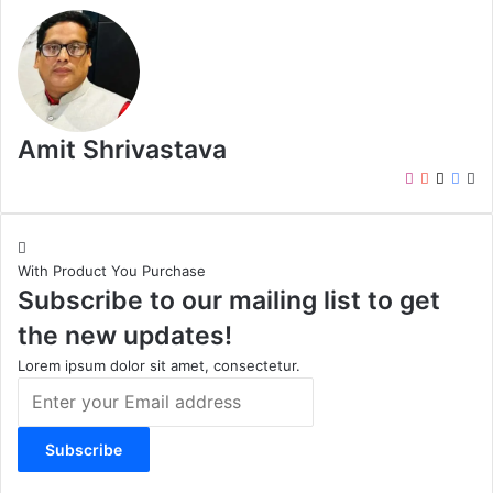
Amit Shrivastava
I
Y
X
F
W
n
o
a
e
s
u
c
b
t
T
e
s
With Product You Purchase
a
u
b
i
Subscribe to our mailing list to get
g
b
o
t
r
e
o
e
the new updates!
a
k
m
Lorem ipsum dolor sit amet, consectetur.
E
n
t
e
r