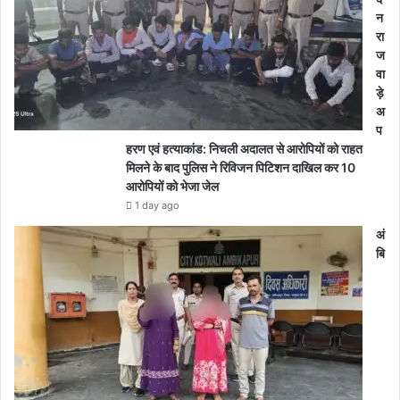
न
रा
ज
वा
ड़े
अ
प
हरण एवं हत्याकांड: निचली अदालत से आरोपियों को राहत
मिलने के बाद पुलिस ने रिविजन पिटिशन दाखिल कर 10
आरोपियों को भेजा जेल
1 day ago
अं
बि