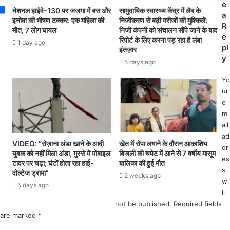
9
र्म
e
नेशनल हाईवे-130 पर जजगा में बस और
सामुदायिक स्वास्थ्य केंद्र में लैब के
4
चा
a
इनोवा की भीषण टक्कर: एक महिला की
निजीकरण से बढ़ी मरीजों की मुश्किलें:
बै
रि
R
मौत, 7 लोग घायल
निजी कंपनी को संचालन सौंपे जाने के बाद
च
यों
e
रिपोर्ट के लिए करना पड़ रहा है लंबा
1 day ago
के
औ
pl
इंतज़ार
मु
र
y
5 days ago
ख्य
पें
स
श
Yo
चि
न
ur
व
भो
e
वि
गि
m
का
यों
ail
स
को
ad
शी
VIDEO: “रोज़ाना अंडा खाने के आदी
खेत में रोपा लगाने के दौरान आकाशिय
म
dr
युवक को नहीं मिला अंडा, गुस्से में मोबाइल
बिजली की चपेट में आने से 7 वर्षीय मासूम
ल
हं
es
टावर पर चढ़ा; घंटों होता रहा हाई-
बालिका की हुई मौत
के
गा
s
वोल्टेज ड्रामा”
प
2 weeks ago
ई
wi
5 days ago
द
भ
ll
भा
त्ते
not be published.
Required fields
र
में
are marked
*
ग्र
ब
ह
ढ़ो