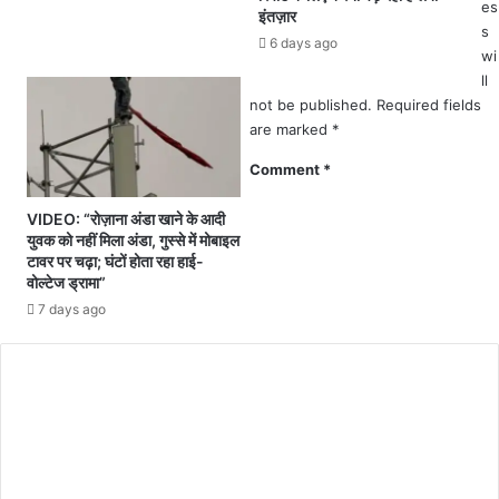
es
र
इंतज़ार
s
भू
6 days ago
मि
wi
अ
ll
धि
not be published.
Required fields
ग्र
are marked
*
ह
Comment
*
ण
के
VIDEO: “रोज़ाना अंडा खाने के आदी
वि
युवक को नहीं मिला अंडा, गुस्से में मोबाइल
रो
टावर पर चढ़ा; घंटों होता रहा हाई-
ध
वोल्टेज ड्रामा”
में
7 days ago
ध
र
ने
प
र
बै
ठे
ग्रा