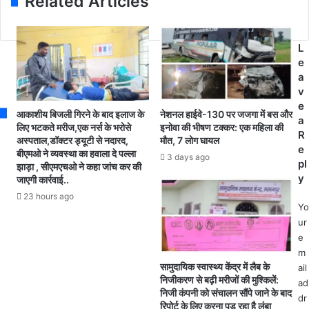
Related Articles
d
नि
लि
r
र्मा
ए
e
ण
जा
s
का
L
न
s
र्य
e
भी
का
a
दे
हु
v
दें
आ
e
गे
आकाशीय बिजली गिरने के बाद इलाज के
नेशनल हाईवे-130 पर जजगा में बस और
भू
a
'
लिए भटकते मरीज,एक नर्स के भरोसे
इनोवा की भीषण टक्कर: एक महिला की
मि
R
अस्पताल,डॉक्टर ड्यूटी से नदारद,
मौत, 7 लोग घायल
:
पू
e
बीएमओ ने व्यवस्था का हवाला दे पल्ला
अ
3 days ago
ज
pl
झाड़ा , सीएमएचओ ने कहा जांच कर की
मे
न
y
जाएगी कार्रवाई..
रा
23 hours ago
ख
Yo
दा
ur
न
e
के
m
वि
सामुदायिक स्वास्थ्य केंद्र में लैब के
ail
स्ता
निजीकरण से बढ़ी मरीजों की मुश्किलें:
ad
र
निजी कंपनी को संचालन सौंपे जाने के बाद
dr
औ
रिपोर्ट के लिए करना पड़ रहा है लंबा