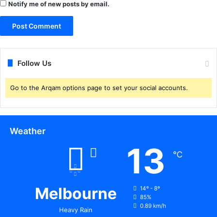
Notify me of new posts by email.
ख
वा
ली
Follow Us
Go to the Arqam options page to set your social accounts.
Weather
13
℃
Melbourne
14º - 8º
85%
0.89 km/h
Heavy Rain