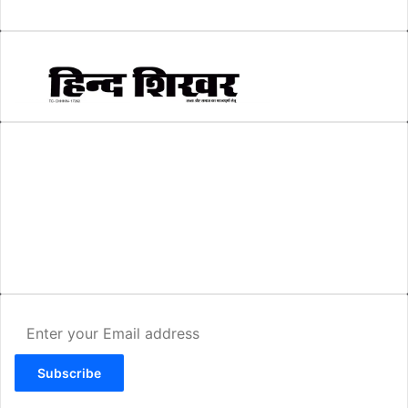
स्वरोजगार
(6)
AMIT SHRIWASTAVA
(Editor)
Hind Shikhar
Add - Akashwani Chowk, Ambikapur, Distt- Surguja, C.G. Pin no.-
497001
Mo. No. - 9479235154
Email - hindshikhar@gmail.com
Enter
your
Email
address