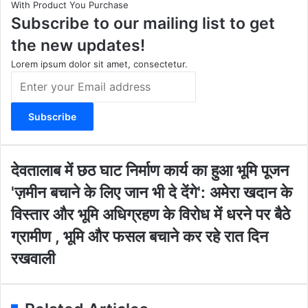
With Product You Purchase
a
u
b
i
Subscribe to our mailing list to get
g
b
o
t
r
e
o
e
the new updates!
a
k
m
Lorem ipsum dolor sit amet, consectetur.
E
n
t
e
r
y
o
दे
देवतालाब में छठ घाट निर्माण कार्य का हुआ भूमि पूजन
u
व
​'ज़मीन बचाने के लिए जान भी दे देंगे': अमेरा खदान के
r
ता
'
E
ला
विस्तार और भूमि अधिग्रहण के विरोध में धरने पर बैठे
ज़
m
ब
मी
ग्रामीण , भूमि और फसल बचाने कर रहे रात दिन
a
में
न
i
छ
रखवाली
ब
l
ठ
चा
a
घा
ने
d
ट
के