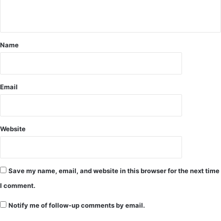
मी
ण
,
भू
मि
Name
औ
र
फ
स
Email
ल
ब
चा
ने
Website
क
र
र
हे
Save my name, email, and website in this browser for the next time
रा
I comment.
त
दि
Notify me of follow-up comments by email.
न
र