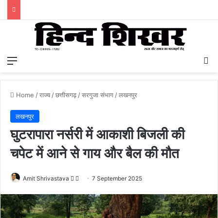
Menu
S
Home
/
राज्य
/
छत्तीसगढ़
/
सरगुजा संभाग
/
लखनपुर
लखनपुर
घुटरापारा नर्सरी में आकाशी बिजली की
चपेट में आने से गाय और बैल की मौत
Amit Shrivastava
F
S
7 September 2025
o
e
l
n
l
d